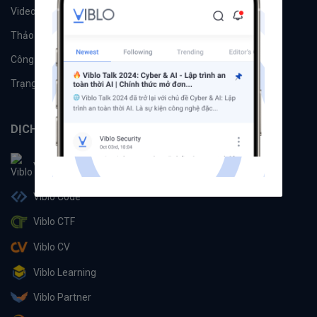
Videos
Tác giả
Thảo luận
Đề xuất hệ thống
Công cụ
Machine Learning
Trạng thái hệ thống
DỊCH VỤ
Viblo
Viblo Code
Viblo CTF
Viblo CV
Viblo Learning
Viblo Partner