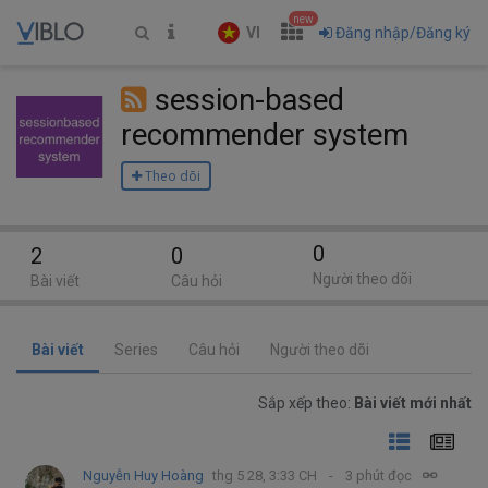
new
VI
Đăng nhập/Đăng ký
session-based
recommender system
Theo dõi
0
2
0
Người theo dõi
Bài viết
Câu hỏi
Bài viết
Series
Câu hỏi
Người theo dõi
Sắp xếp theo:
Bài viết mới nhất
Nguyễn Huy Hoàng
thg 5 28, 3:33 CH
3 phút đọc