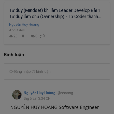
Tư duy (Mindset) khi làm Leader Develop Bài 1:
Tư duy làm chủ (Ownership) - Từ Coder thành
Problem Solver.
Nguyễn Huy Hoàng
4 phút đọc
0
23
1
0
Bình luận
Đăng nhập để bình luận
Nguyễn Huy Hoàng
@hhoang
thg 5 28, 3:34 CH
NGUYỄN HUY HOÀNG Software Engineer