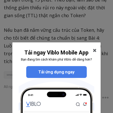
thống giảm thiểu rủi ro này ngoài việc đặt thời
gian sống (TTL) thật ngắn cho Token?
Nếu bạn đã nắm vững cấu trúc của Token, hãy
cho tôi biết để chúng ta chuẩn bị sang Bài 4:
Luồng Authorization Code Flow – luồng quan
Tải ngay Viblo Mobile App
trọng nhất mà mọi developer phải nằm lòng khi
Bạn đang tìm cách khám phá Viblo dễ dàng hơn?
tích hợp SSO.
Tải ứng dụng ngay
session-based recommender system
Access Token
jwt
All rights reserved