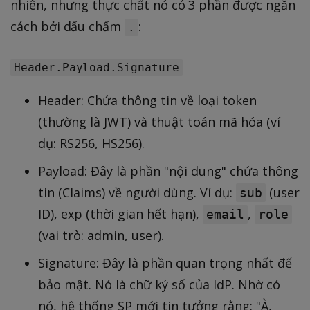
nhiên, nhưng thực chất nó có 3 phần được ngăn
cách bởi dấu chấm
:
.
Header.Payload.Signature
Header: Chứa thông tin về loại token
(thường là JWT) và thuật toán mã hóa (ví
dụ: RS256, HS256).
Payload: Đây là phần "nội dung" chứa thông
tin (Claims) về người dùng. Ví dụ:
(user
sub
ID), exp (thời gian hết hạn),
,
email
role
(vai trò: admin, user).
Signature: Đây là phần quan trọng nhất để
bảo mật. Nó là chữ ký số của IdP. Nhờ có
nó, hệ thống SP mới tin tưởng rằng: "À,