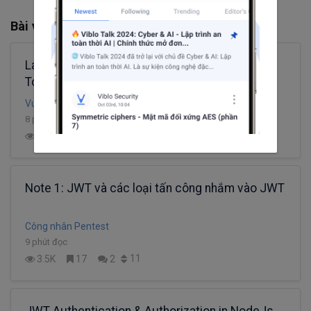
Bài viết liên quan
Laravel - Sử dụng Authentication Json Web
Token (JWT)
Vu Minh Hieu
8 phút đọc
34
27.4K
28
6
Note 1: JWT và các loại tấn công nhắm vào JWT
Công nhân Pentest
9 phút đọc
11
3.5K
17
2
JWT Authentication & Authorization in NodeJs