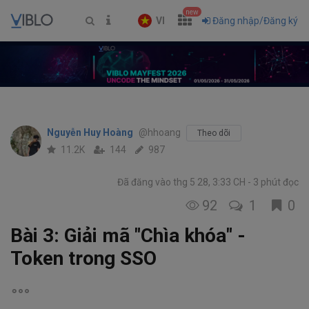
new
VI
Đăng nhập/Đăng ký
Nguyễn Huy Hoàng
@hhoang
Theo dõi
11.2K
144
987
Đã đăng vào thg 5 28, 3:33 CH
3 phút đọc
92
1
0
Bài 3: Giải mã "Chìa khóa" -
Token trong SSO