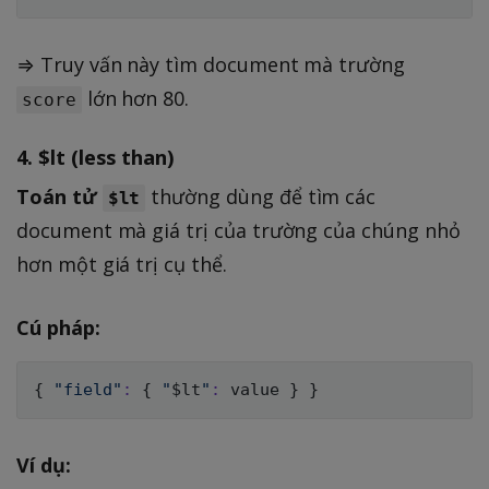
⇒ Truy vấn này tìm document mà trường
lớn hơn 80.
score
4.
$lt (less than)
Toán tử
thường dùng để tìm các
$lt
document mà giá trị của trường của chúng nhỏ
hơn một giá trị cụ thể.
Cú pháp:
{
"field"
:
{
"
$lt
"
:
 value 
}
}
Ví dụ: