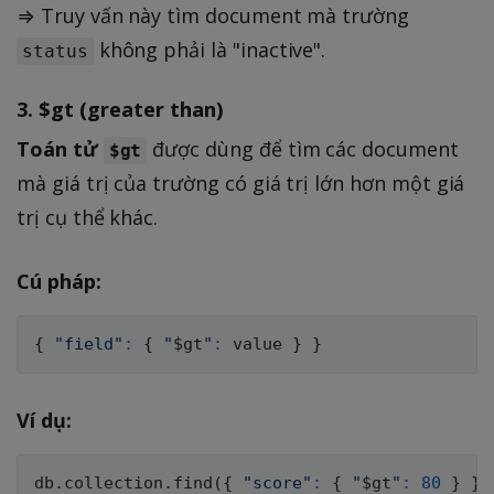
⇒ Truy vấn này tìm document mà trường
không phải là "inactive".
status
3.
$gt (greater than)
Toán tử
được dùng để tìm các document
$gt
mà giá trị của trường có giá trị lớn hơn một giá
trị cụ thể khác.
Cú pháp:
{
"field"
:
{
"
$gt
"
:
 value 
}
}
Ví dụ:
db.collection.find
(
{
"score"
:
{
"
$gt
"
:
80
}
}
)