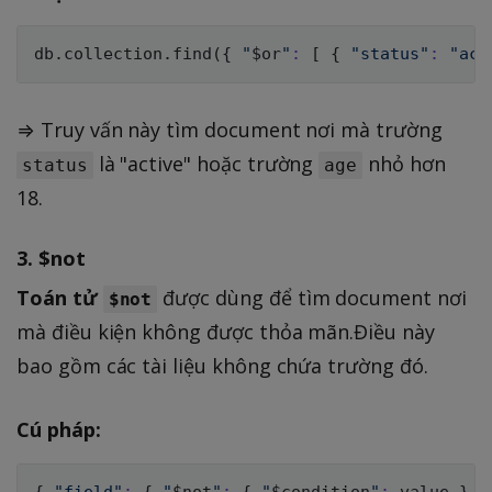
db.collection.find
(
{
"
$or
"
:
[
{
"status"
:
"act
⇒ Truy vấn này tìm document nơi mà trường
là "active" hoặc trường
nhỏ hơn
status
age
18.
3.
$not
Toán tử
được dùng để tìm document nơi
$not
mà điều kiện không được thỏa mãn.Điều này
bao gồm các tài liệu không chứa trường đó.
Cú pháp:
{
"field"
:
{
"
$not
"
:
{
"
$condition
"
:
 value 
}
}