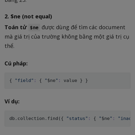
2.
$ne (not equal)
Toán tử
được dùng để tìm các document
$ne
mà giá trị của trường không bằng một giá trị cụ
thể.
Cú pháp:
{
"field"
:
{
"
$ne
"
:
 value 
}
}
Ví dụ:
db.collection.find
(
{
"status"
:
{
"
$ne
"
:
"inact