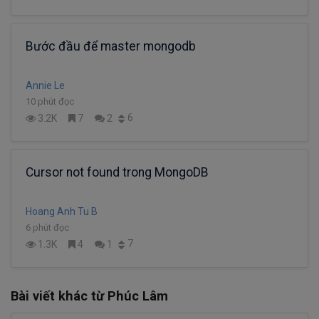
Bước đầu để master mongodb
Annie Le
10 phút đọc
6
3.2K
7
2
Cursor not found trong MongoDB
Hoang Anh Tu B
6 phút đọc
7
1.3K
4
1
Bài viết khác từ Phúc Lâm