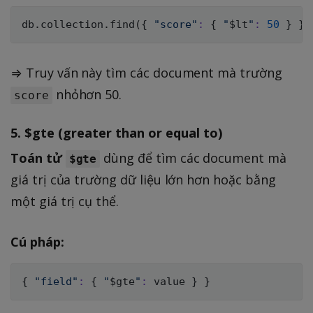
db.collection.find
(
{
"score"
:
{
"
$lt
"
:
50
}
}
)
⇒ Truy vấn này tìm các document mà trường
nhỏhơn 50.
score
5.
$gte (greater than or equal to)
Toán tử
dùng để tìm các document mà
$gte
giá trị của trường dữ liệu lớn hơn hoặc bằng
một giá trị cụ thể.
Cú pháp:
{
"field"
:
{
"
$gte
"
:
 value 
}
}