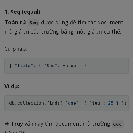
1.
$eq (equal)
Toán tử
được dùng để tìm các document
$eq
mà giá trị của trường bằng một giá trị cụ thể.
Cú pháp:
{
"field"
:
{
"
$eq
"
:
 value 
}
}
Ví dụ:
db.collection.find
(
{
"age"
:
{
"
$eq
"
:
25
}
}
)
⇒ Truy vấn này tìm document mà trường
age
bằng 25.