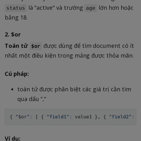
là "active" và trường
lớn hơn hoặc
status
age
bằng 18.
2.
$or
Toán tử
được dùng để tìm document có ít
$or
nhất một điều kiện trong mảng được thỏa mãn.
Cú pháp:
toán tử được phân biệt các giá trị cần tìm
qua dấu “,”
{
"
$or
"
:
[
{
"field1"
:
 value1 
}
, 
{
"field2"
:
 v
Ví dụ: