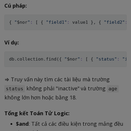
Cú pháp:
{
"
$nor
"
:
[
{
"field1"
:
 value1 
}
, 
{
"field2"
:
 
Ví dụ:
db.collection.find
(
{
"
$nor
"
:
[
{
"status"
:
"in
⇒ Truy vấn này tìm các tài liệu mà trường
không phải "inactive" và trường
status
age
không lớn hơn hoặc bằng 18.
Tổng kết Toán Tử Logic:
$and
: Tất cả các điều kiện trong mảng đều