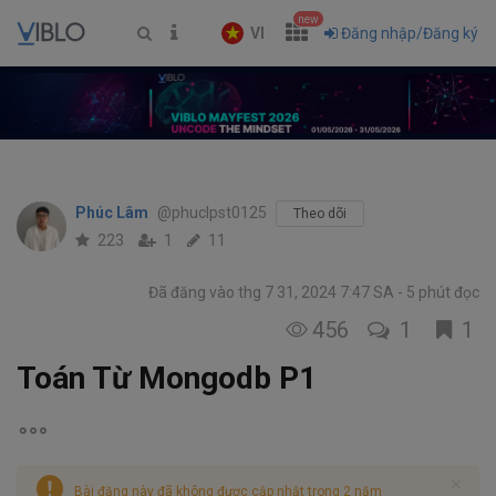
new
VI
Đăng nhập/Đăng ký
Phúc Lâm
@phuclpst0125
Theo dõi
223
1
11
Đã đăng vào thg 7 31, 2024 7:47 SA
5 phút đọc
456
1
1
Toán Từ Mongodb P1
Bài đăng này đã không được cập nhật trong 2 năm