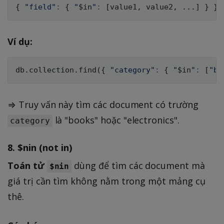
{
"field"
:
{
"
$in
"
:
[
value1, value2, 
..
.
]
}
}
Ví dụ:
db.collection.find
(
{
"category"
:
{
"
$in
"
:
[
"bo
⇒ Truy vấn này tìm các document có trường
là "books" hoặc "electronics".
category
8.
$nin (not in)
Toán tử
dùng để tìm các document mà
$nin
giá trị cần tìm không nằm trong một mảng cụ
thê.