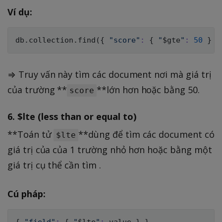
Ví dụ:
db.collection.find
(
{
"score"
:
{
"
$gte
"
:
50
}
}
⇒ Truy vấn này tìm các document nơi mà giá trị
của trường **
**lớn hơn hoặc bằng 50.
score
6.
$lte (less than or equal to)
**Toán tử
**dùng để tìm các document có
$lte
giá trị của của 1 trường nhỏ hơn hoặc bằng một
giá trị cụ thể cần tìm .
Cú pháp:
{
"field"
:
{
"
$lte
"
:
 value 
}
}