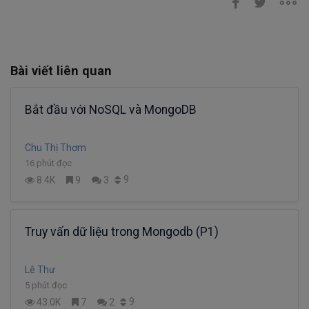
Bài viết liên quan
Bắt đầu với NoSQL và MongoDB
Chu Thị Thơm
16 phút đọc
9
8.4K
9
3
Truy vấn dữ liệu trong Mongodb (P1)
Lê Thư
5 phút đọc
9
43.0K
7
2