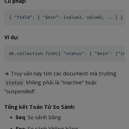
Cú pháp:
{
"field"
:
{
"
$nin
"
:
[
value1, value2, 
..
.
]
}
}
Ví dụ:
db.collection.find
(
{
"status"
:
{
"
$nin
"
:
[
"ina
⇒ Truy vấn này tìm các document mà trường
không phải là "inactive" hoặc
status
"suspended".
Tổng kết
Toán Tử So Sánh
:
$eq
: So sánh bằng
$ne
: So sánh không bằng