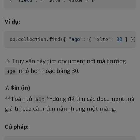
Ví dụ:
db.collection.find
(
{
"age"
:
{
"
$lte
"
:
30
}
}
)
⇒ Truy vấn này tìm document nơi mà trường
nhỏ hơn hoặc bằng 30.
age
7.
$in (in)
**Toán tử
**dùng để tìm các document mà
$in
giá trị của cầm tìm nằm trong một mảng.
Cú pháp: