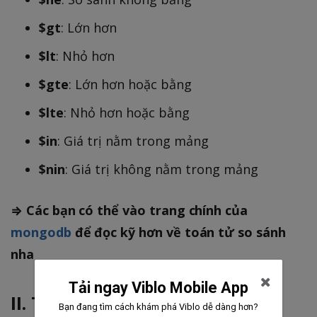
$gt
: Lớn hơn
$lt
: Nhỏ hơn
$gte
: Lớn hơn hoặc bằng
$lte
: Nhỏ hơn hoặc bằng
$in
: Giá trị nằm trong mảng
$nin
: Giá trị không nằm trong mảng
⇒ Các bạn có thể vào trang chính của
mongodb
để đọc kỹ hơn về toán tử so sánh
nha
Tải ngay Viblo Mobile App
II.
Toán Tử Logic
Bạn đang tìm cách khám phá Viblo dễ dàng hơn?