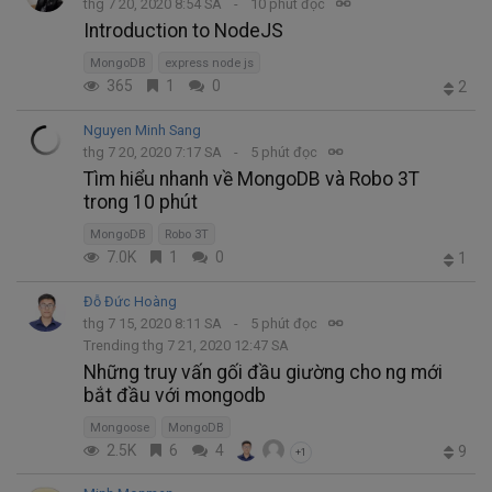
thg 7 20, 2020 8:54 SA
10 phút đọc
Introduction to NodeJS
MongoDB
express node js
365
1
0
2
Nguyen Minh Sang
thg 7 20, 2020 7:17 SA
5 phút đọc
Tìm hiểu nhanh về MongoDB và Robo 3T
trong 10 phút
MongoDB
Robo 3T
7.0K
1
0
1
Đỗ Đức Hoàng
thg 7 15, 2020 8:11 SA
5 phút đọc
Trending thg 7 21, 2020 12:47 SA
Những truy vấn gối đầu giường cho ng mới
bắt đầu với mongodb
Mongoose
MongoDB
2.5K
6
4
9
+1