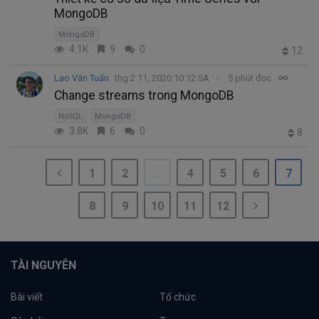
MongoDB
MongoDB
4.1K
9
0
12
Lao Văn Tuấn
thg 2 11, 2020 10:12 SA
5 phút đọc
Change streams trong MongoDB
NoSQL
MongoDB
3.8K
6
0
8
1
2
...
4
5
6
7
8
9
10
11
12
TÀI NGUYÊN
Bài viết
Tổ chức