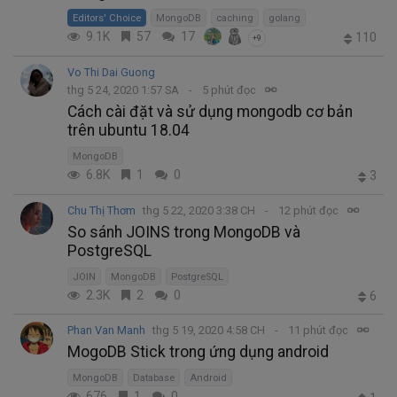
Editors' Choice
MongoDB
caching
golang
9.1K
57
17
110
+9
Vo Thi Dai Guong
thg 5 24, 2020 1:57 SA
5 phút đọc
Cách cài đặt và sử dụng mongodb cơ bản
trên ubuntu 18.04
MongoDB
6.8K
1
0
3
Chu Thị Thơm
thg 5 22, 2020 3:38 CH
12 phút đọc
So sánh JOINS trong MongoDB và
PostgreSQL
JOIN
MongoDB
PostgreSQL
2.3K
2
0
6
Phan Van Manh
thg 5 19, 2020 4:58 CH
11 phút đọc
MogoDB Stick trong ứng dụng android
MongoDB
Database
Android
676
1
0