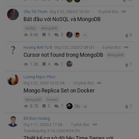
Chu Thị Thơm
thg 3 22, 2020 2:10 CH
16 phút đọc
Bắt đầu với NoSQL và MongoDB
NoSQL
MongoDB
8.4K
9
3
9
+1
Hoang Anh Tu B
thg 3 22, 2020 2:08 CH
6 phút đọc
Cursor not found trong MongoDB
MongoDB
1.3K
4
1
7
Luong Ngoc Phuc
thg 3 22, 2020 10:32 SA
13 phút đọc
Mongo Replica Set on Docker
MongoDB
Docker
8.7K
5
7
7
+4
Đỗ Đức Hoàng
thg 3 11, 2020 2:17 SA
7 phút đọc
Trending thg 3 14, 2020 8:34 CH
Thiết kế cơ sở dữ liệu Time Series với