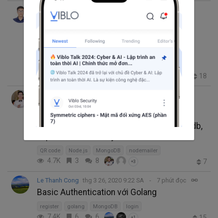
Đỗ Đức Hoàng
thg 4 30, 2020 5:32 CH
10 phút đọc
Trending thg 5 14, 2020 8:00 CH
Cách thiết kế cơ sở dữ liệu chat trong
mongoDB
MongoDB
NoSQL
7.3K
11
0
18
Nguyen Quoc Huy
thg 4 14, 2020 7:46 CH
8 phút đọc
Trending thg 4 18, 2020 8:24 SA
Tạo ứng dụng điểm danh sử dụng Mongodb,
ExpressJS và Nodejs - Phần 1
QR code
Node.js
MongoDB
nodemailer
4.7K
3
8
7
+3
Le Thanh Cong
thg 3 26, 2020 9:22 SA
7 phút đọc
Basic Authentication với Golang
register
golang
MongoDB
login
7.4K
6
6
15
+1