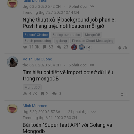
Minh Monmen
thg 6 25, 2020 5:42 CH
9 phút đọc
Trending thg 7 27, 2020 10:14 CH
Nghệ thuật xử lý background job phần 3:
Push hàng triệu notification mỗi giờ
Editors' Choice
Background Jobs
MongoDB
Batch processing
golang
Firebase Cloud Messaging
11.0K
63
23
76
+9
Vo Thi Dai Guong
thg 6 21, 2020 5:34 CH
5 phút đọc
Tìm hiểu chi tiết về Import cơ sở dữ liệu
trong mongoDB
MongoDB
4.7K
2
0
1
Minh Monmen
thg 5 29, 2020 3:57 SA
21 phút đọc
Trending thg 6 21, 2020 7:30 CH
Bài toán "Super fast API" với Golang và
Mongodb