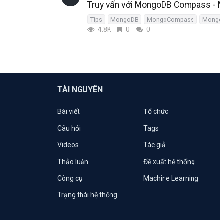
Truy vấn với MongoDB Compass - 
Tips
MongoDB
MongoCompass
Mongo
4.8K
0
0
TÀI NGUYÊN
Bài viết
Tổ chức
Câu hỏi
Tags
Videos
Tác giả
Thảo luận
Đề xuất hệ thống
Công cụ
Machine Learning
Trạng thái hệ thống