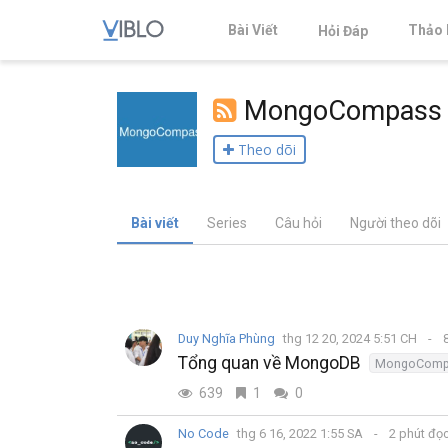
Bài Viết
Thảo 
Hỏi Đáp
MongoCompass
Theo dõi
Bài viết
Series
Câu hỏi
Người theo dõi
Duy Nghĩa Phùng
thg 12 20, 2024 5:51 CH
8
Tổng quan về MongoDB
MongoComp
639
1
0
No Code
thg 6 16, 2022 1:55 SA
2 phút đọ