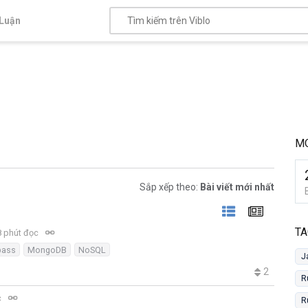
Luận
M
Sắp xếp theo:
Bài viết mới nhất
TA
 phút đọc
ass
MongoDB
NoSQL
J
2
R
c
R