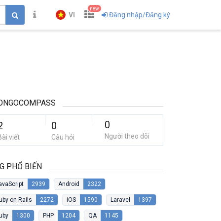
new
VI
Đăng nhập/Đăng ký
ONGOCOMPASS
0
2
0
Người theo dõi
Bài viết
Câu hỏi
G PHỔ BIẾN
avaScript
2939
Android
2322
uby on Rails
2272
iOS
1590
Laravel
1397
uby
1300
PHP
1204
QA
1145