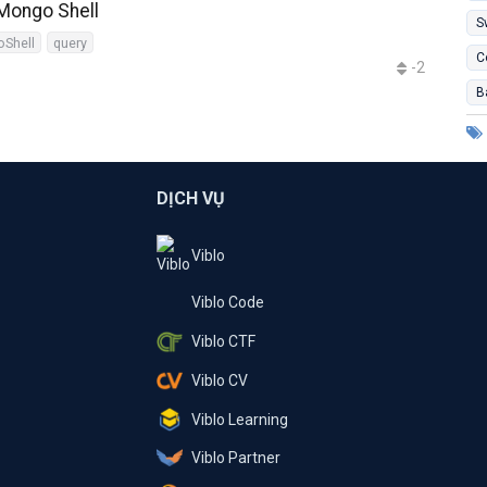
Mongo Shell
S
Shell
query
C
-2
B
DỊCH VỤ
Viblo
Viblo Code
Viblo CTF
Viblo CV
Viblo Learning
Viblo Partner