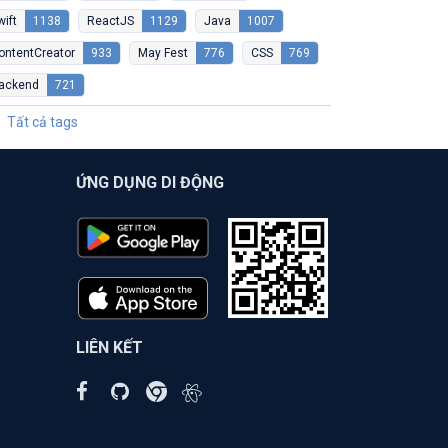
wift
1138
ReactJS
1129
Java
1007
ontentCreator
933
May Fest
776
CSS
769
ackend
721
Tất cả tags
ỨNG DỤNG DI ĐỘNG
LIÊN KẾT