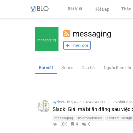
Bài Viết
Thảo 
Hỏi Đáp
messaging
Theo dõi
Bài viết
Series
Câu hỏi
Người theo dõi
Sydexa
thg 4 27, 2024 2:40 CH
16 phút đọ
Slack: Giải mã bí ẩn đằng sau việc 
messaging
microservices
System Design
1.0K
4
0