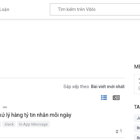
Luận
M
Sắp xếp theo:
Bài viết mới nhất
TA
c
xử lý hàng tỷ tin nhắn mỗi ngày
J
slack
In-App Message
R
9
R