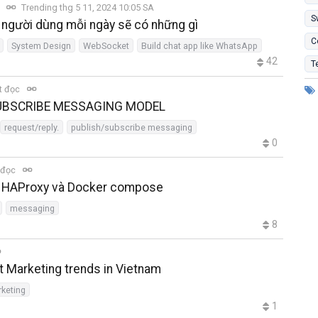
c
Trending thg 5 11, 2024 10:05 SA
S
u người dùng mỗi ngày sẽ có những gì
C
System Design
WebSocket
Build chat app like WhatsApp
42
T
t đọc
SUBSCRIBE MESSAGING MODEL
request/reply.
publish/subscribe messaging
0
 đọc
ới HAProxy và Docker compose
messaging
8
 Marketing trends in Vietnam
keting
1