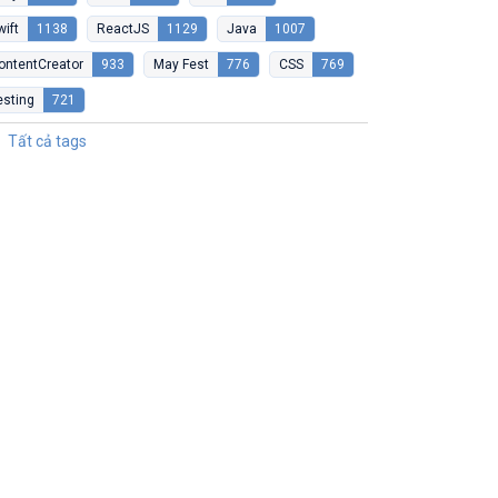
wift
1138
ReactJS
1129
Java
1007
ontentCreator
933
May Fest
776
CSS
769
esting
721
Tất cả tags