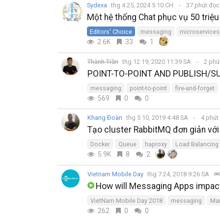
Sydexa
thg 4 25, 2024 5:10 CH
37 phút đọ
Một hệ thống Chat phục vụ 50 triệ
Editors' Choice
messaging
microservices
2.6K
33
1
Thành Trần
thg 12 19, 2020 11:39 SA
2 phú
POINT-TO-POINT AND PUBLISH/
messaging
point-to-point
fire-and-forget
569
0
0
Khang Đoàn
thg 5 10, 2019 4:48 SA
4 phút
Tạo cluster RabbitMQ đơn giản v
Docker
Queue
haproxy
Load Balancing
5.9K
8
2
Vietnam Mobile Day
thg 7 24, 2018 9:26 SA
How will Messaging Apps impact
VietNam Mobile Day 2018
messaging
Mar
262
0
0