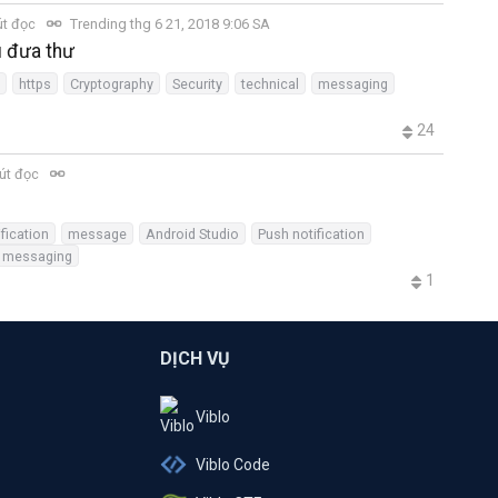
út đọc
Trending thg 6 21, 2018 9:06 SA
u đưa thư
https
Cryptography
Security
technical
messaging
24
út đọc
ification
message
Android Studio
Push notification
d messaging
1
DỊCH VỤ
Viblo
Viblo Code