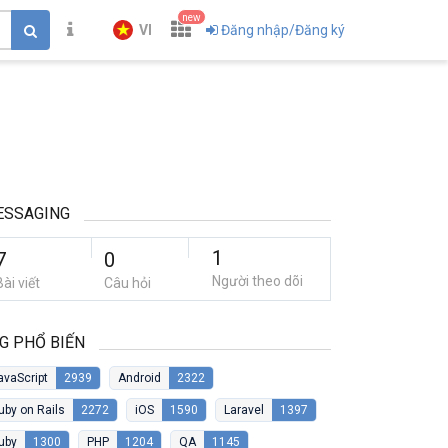
new
VI
Đăng nhập/Đăng ký
ESSAGING
1
7
0
Người theo dõi
Bài viết
Câu hỏi
G PHỔ BIẾN
avaScript
2939
Android
2322
uby on Rails
2272
iOS
1590
Laravel
1397
uby
1300
PHP
1204
QA
1145