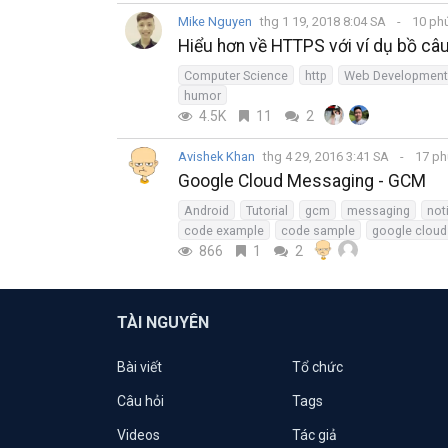
Mike Nguyen
thg 1 19, 2018 8:04 SA
10 ph
Hiểu hơn về HTTPS với ví dụ bồ câ
Computer Science
http
Web Development
humor
4.5K
11
2
Avishek Khan
thg 4 29, 2016 3:41 SA
17 ph
Google Cloud Messaging - GCM
Android
Tutorial
gcm
messaging
not
code example
code sample
google clou
866
1
2
TÀI NGUYÊN
Bài viết
Tổ chức
Câu hỏi
Tags
Videos
Tác giả