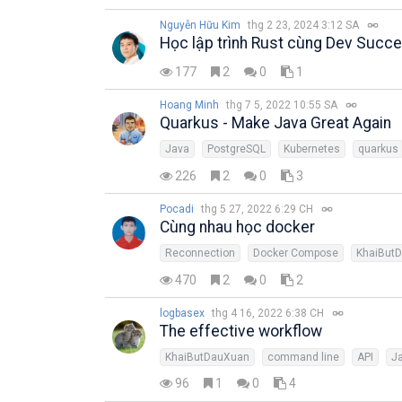
Nguyễn Hữu Kim
thg 2 23, 2024 3:12 SA
Học lập trình Rust cùng Dev Succ
177
2
0
1
Hoang Minh
thg 7 5, 2022 10:55 SA
Quarkus - Make Java Great Again
Java
PostgreSQL
Kubernetes
quarkus
226
2
0
3
Pocadi
thg 5 27, 2022 6:29 CH
Cùng nhau học docker
Reconnection
Docker Compose
KhaiBut
470
2
0
2
logbasex
thg 4 16, 2022 6:38 CH
The effective workflow
KhaiButDauXuan
command line
API
J
96
1
0
4