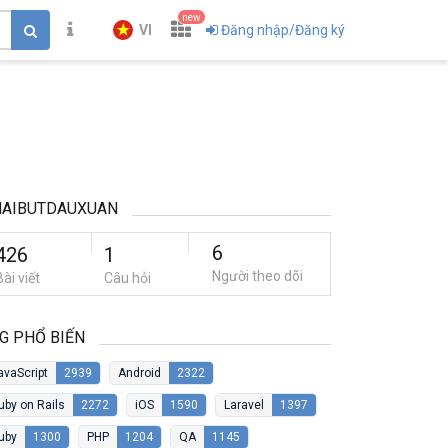
new
VI
Đăng nhập/Đăng ký
HAIBUTDAUXUAN
6
426
1
Người theo dõi
Bài viết
Câu hỏi
G PHỔ BIẾN
avaScript
2939
Android
2322
uby on Rails
2272
iOS
1590
Laravel
1397
uby
1300
PHP
1204
QA
1145