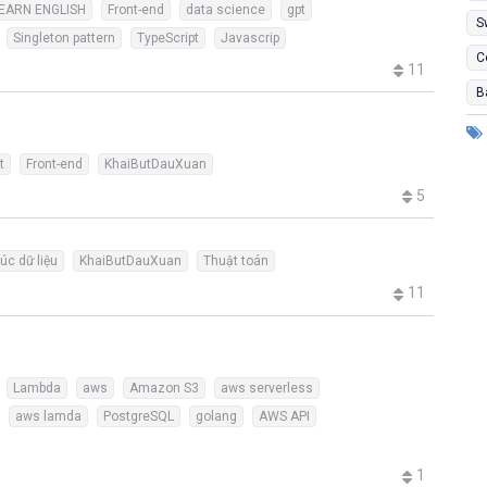
EARN ENGLISH
Front-end
data science
gpt
S
Singleton pattern
TypeScript
Javascrip
C
11
B
t
Front-end
KhaiButDauXuan
5
úc dữ liệu
KhaiButDauXuan
Thuật toán
11
Lambda
aws
Amazon S3
aws serverless
aws lamda
PostgreSQL
golang
AWS API
1