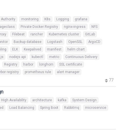
e Authority
monitoring
K8s
Logging
grafana
rageclass
Private Docker Registry
nginx-ingress
NFS
roxy
Filebeat
rancher
Kubernetes cluster
GitLab
nitor
Backup database
Logstash
OpenSSL
ArgoCD
ling
ELK
Keepalived
manifest
helm chart
js
nodejs api
kubectl
metric
Continuous Delivery
Registry
harbor
longhorn
SSL certificate
rbor registry
prometheus rule
alert manager
77
gn
High Availability
architecture
kafka
System Design
ed
Load Balancing
Spring Boot
Rabbitmq
microservice