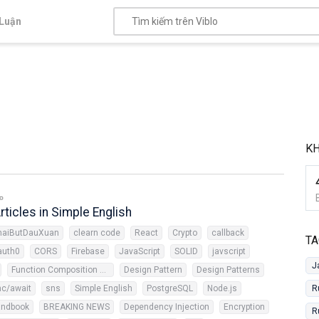
Luận
K
ticles in Simple English
haiButDauXuan
clearn code
React
Crypto
callback
TA
auth0
CORS
Firebase
JavaScript
SOLID
javscript
J
Function Composition Pattern
Design Pattern
Design Patterns
nc/await
sns
Simple English
PostgreSQL
Node.js
R
andbook
BREAKING NEWS
Dependency Injection
Encryption
R