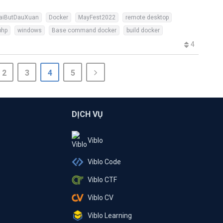
aiButDauXuan
Docker
MayFest2022
remote desktop
php
windows
Base command docker
build docker
4
2
3
4
5
DỊCH VỤ
Viblo
Viblo Code
Viblo CTF
Viblo CV
Viblo Learning