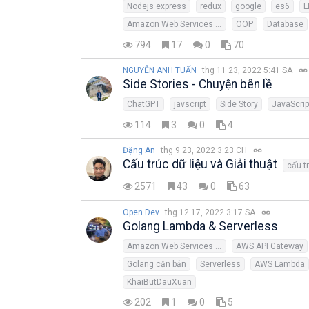
Nodejs express
redux
google
es6
L
Amazon Web Services (AWS)
OOP
Database
794
17
0
70
NGUYỄN ANH TUẤN
thg 11 23, 2022 5:41 SA
Side Stories - Chuyện bên lề
ChatGPT
javscript
Side Story
JavaScrip
114
3
0
4
Đặng An
thg 9 23, 2022 3:23 CH
Cấu trúc dữ liệu và Giải thuật
cấu tr
2571
43
0
63
Open Dev
thg 12 17, 2022 3:17 SA
Golang Lambda & Serverless
Amazon Web Services (AWS)
AWS API Gateway
Golang căn bản
Serverless
AWS Lambda
KhaiButDauXuan
202
1
0
5