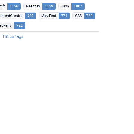
wift
1138
ReactJS
1129
Java
1007
ontentCreator
933
May Fest
776
CSS
769
ackend
722
Tất cả tags