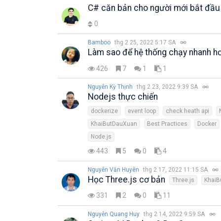
C# căn bản cho người mới bắt đầu
0
Bamboo
thg 2 25, 2022 5:17 SA
Làm sao để hệ thống chạy nhanh h
426
7
1
1
Nguyễn Kỳ Thịnh
thg 2 23, 2022 9:39 SA
Nodejs thực chiến
dockerize
event loop
check heath api
KhaiButDauXuan
Best Practices
Docker
Node.js
443
5
0
4
Nguyễn Văn Huyên
thg 2 17, 2022 11:15 SA
Học Three.js cơ bản
Three.js
KhaiB
331
2
0
11
Nguyễn Quang Huy
thg 2 14, 2022 9:59 SA