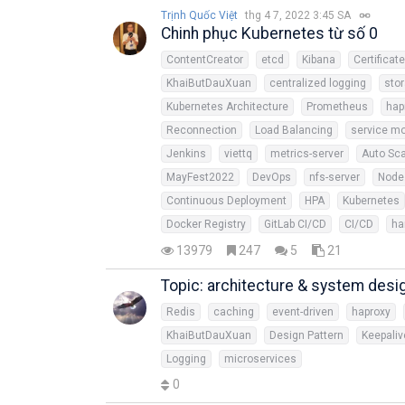
Trịnh Quốc Việt
thg 4 7, 2022 3:45 SA
Chinh phục Kubernetes từ số 0
ContentCreator
etcd
Kibana
Certificat
KhaiButDauXuan
centralized logging
sto
Kubernetes Architecture
Prometheus
hap
Reconnection
Load Balancing
service mo
Jenkins
viettq
metrics-server
Auto Sca
MayFest2022
DevOps
nfs-server
Node.
Continuous Deployment
HPA
Kubernetes
Docker Registry
GitLab CI/CD
CI/CD
ha
13979
247
5
21
Topic: architecture & system desi
Redis
caching
event-driven
haproxy
KhaiButDauXuan
Design Pattern
Keepaliv
Logging
microservices
0