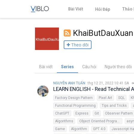
Bài Viết
Thảo 
Hỏi Đáp
KhaiButDauXuan
Theo dõi
Bài viết
Series
Câu hỏi
Người theo dõi
NGUYỄN ANH TUẤN
thg 12 21, 2022 10:41 SA
LEARN ENGLISH - Read Technical Ar
Factory Design Pattern
Pixel Art
SQL
K
Functional Programming
Tips and Tricks
ChatGPT
Express
Git
Observer Pattern
Algorithms
Object Oriented Programming
asy
Game
Algorithm
GPT 4.0
Javascript H