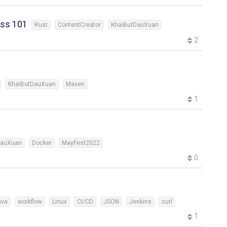
ess 101
Rust
ContentCreator
KhaiButDauXuan
2
KhaiButDauXuan
Maven
1
DauXuan
Docker
MayFest2022
0
ava
workflow
Linux
CI/CD
JSON
Jenkins
curl
1