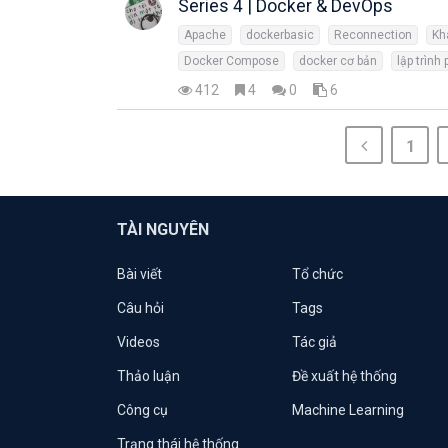
Series 4 | Docker & DevOps
Apache
dockerbasic
Reconnection
Kh
Docker Compose
docker cơ bản
lập trình 
412
4
0
6
1
TÀI NGUYÊN
Bài viết
Tổ chức
Câu hỏi
Tags
Videos
Tác giả
Thảo luận
Đề xuất hệ thống
Công cụ
Machine Learning
Trạng thái hệ thống