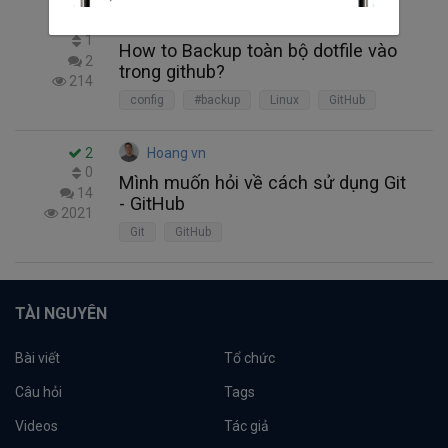
1
Long Nguyen Xuan
1
How to Backup toàn bộ dotfile vào
2
trong github?
214
config
#backup
Linux
GitHub
2
Hoang vn
0
Mình muốn hỏi về cách sử dụng Git
14
- GitHub
2021
Git
GitHub
TÀI NGUYÊN
Bài viết
Tổ chức
Câu hỏi
Tags
Videos
Tác giả