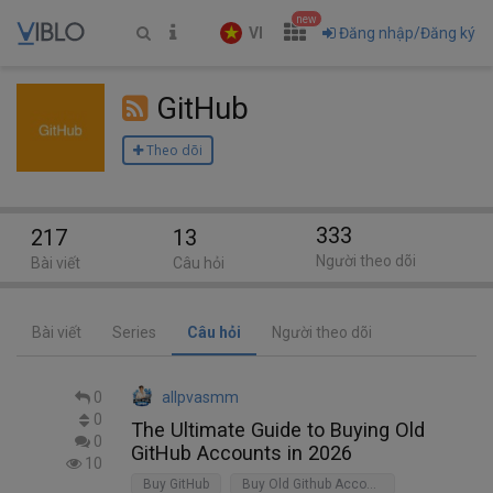
new
VI
Đăng nhập/Đăng ký
GitHub
Theo dõi
333
217
13
Người theo dõi
Bài viết
Câu hỏi
Bài viết
Series
Câu hỏi
Người theo dõi
0
allpvasmm
0
The Ultimate Guide to Buying Old
0
GitHub Accounts in 2026
10
Buy GitHub
Buy Old Github Accounts