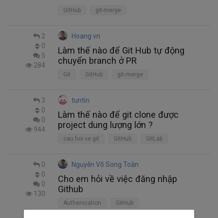
GitHub
git-merge
2
Hoang vn
0
Làm thế nào để Git Hub tự động
5
chuyển branch ở PR
284
Git
GitHub
git-merge
3
tuntin
0
Làm thế nào để git clone được
0
project dung lượng lớn ?
944
cau hoi ve git
GitHub
GitLab
0
Nguyễn Võ Song Toàn
0
Cho em hỏi về việc đăng nhập
0
Github
130
Authenication
GitHub