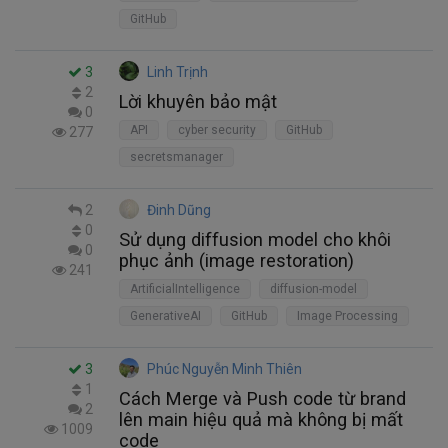
GitHub
3
Linh Trịnh
2
Lời khuyên bảo mật
0
API
cyber security
GitHub
277
secretsmanager
2
Đinh Dũng
0
Sử dụng diffusion model cho khôi
0
phục ảnh (image restoration)
241
ArtificialIntelligence
diffusion-model
GenerativeAI
GitHub
Image Processing
3
Phúc Nguyễn Minh Thiên
1
Cách Merge và Push code từ brand
2
lên main hiệu quả mà không bị mất
1009
code