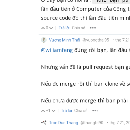
lần đầu tiên ở Computer của Công ty
source code đó thì lần đầu tiên mì
0
|
Trả lời
Chia sẻ
Vương Minh Thái
@vuongthai95
•
thg 7 2
@wiliamfeng
đúng rồi bạn, lần đầu t
Nhưng vấn đề là pull request bạn g
Nếu đc merge rồi thì bạn clone về s
Nếu chưa được merge thì bạn phải p
+1
|
Trả lời
Chia sẻ
Tran Duc Thang
@thangtd90
•
thg 7 21, 2