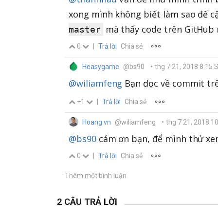
xong mình không biết làm sao để cậ
mà thấy code trên GitHub n
master
0
|
Trả lời
Chia sẻ
Heasygame
@bs90
•
thg 7 21, 2018 8:15 
@wiliamfeng
Bạn đọc về commit trê
+1
|
Trả lời
Chia sẻ
Hoang vn
@wiliamfeng
•
thg 7 21, 2018 1
@bs90
cám ơn bạn, để mình thử xe
0
|
Trả lời
Chia sẻ
Thêm một bình luận
2 CÂU TRẢ LỜI