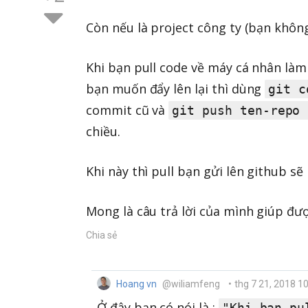
Còn nếu là project công ty (bạn khôn
Khi bạn pull code về máy cá nhân làm 
bạn muốn đẩy lên lại thì dùng
git c
commit cũ và
git push ten-repo 
chiều.
Khi này thì pull bạn gửi lên github sẽ
Mong là câu trả lời của mình giúp đư
Chia sẻ
Hoang vn
@wiliamfeng
•
thg 7 21, 2018 1
Ở đây bạn có nói là :
"Khi bạn pu