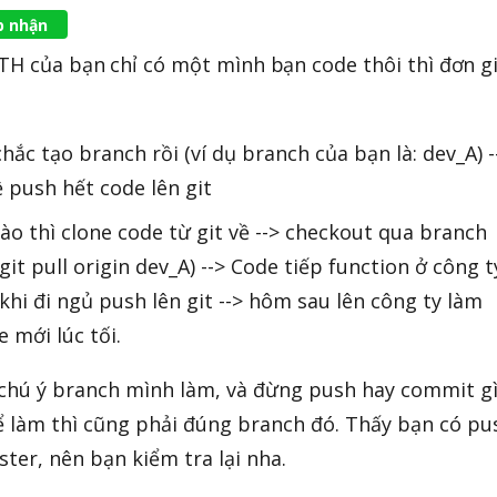
p nhận
 TH của bạn chỉ có một mình bạn code thôi thì đơn g
hắc tạo branch rồi (ví dụ branch của bạn là: dev_A) -
 push hết code lên git
nào thì clone code từ git về --> checkout qua branch
it pull origin dev_A) --> Code tiếp function ở công ty
khi đi ngủ push lên git --> hôm sau lên công ty làm
 mới lúc tối.
i chú ý branch mình làm, và đừng push hay commit gì
để làm thì cũng phải đúng branch đó. Thấy bạn có pu
ster, nên bạn kiểm tra lại nha.