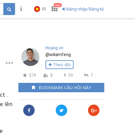
new
VI
Đăng nhập/Đăng ký
Hoang vn
@wiliamfeng
Theo dõi
379
8
39
7
BOOKMARK CÂU HỎI NÀY
t .
e lên
ne