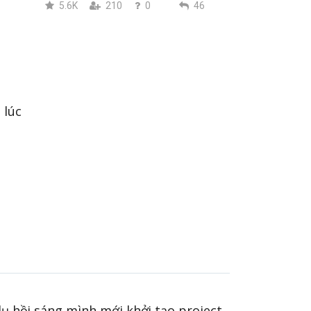
5.6K
210
0
46
 lúc
 dụ hồi sáng mình mới khởi tạo project