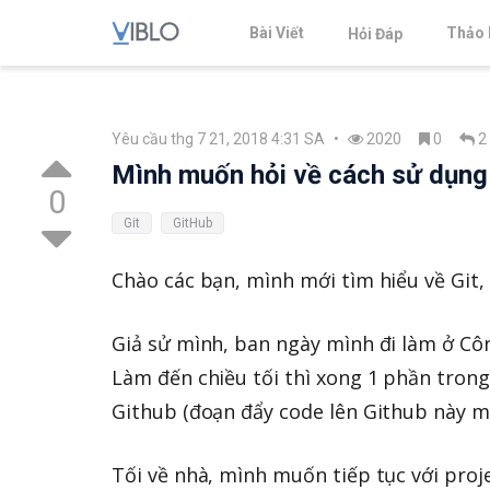
Bài Viết
Thảo 
Hỏi Đáp
Yêu cầu thg 7 21, 2018 4:31 SA
•
2020
0
2
Mình muốn hỏi về cách sử dụng 
0
Git
GitHub
Chào các bạn, mình mới tìm hiểu về Git,
Giả sử mình, ban ngày mình đi làm ở Côn
Làm đến chiều tối thì xong 1 phần trong
Github (đoạn đẩy code lên Github này mì
Tối về nhà, mình muốn tiếp tục với pro