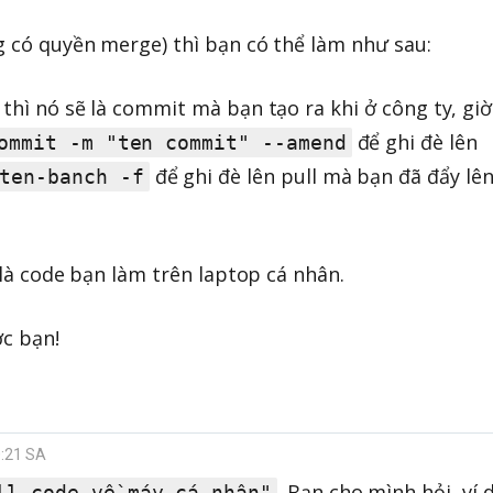
g có quyền merge) thì bạn có thể làm như sau:
thì nó sẽ là commit mà bạn tạo ra khi ở công ty, giờ
để ghi đè lên
ommit -m "ten commit" --amend
để ghi đè lên pull mà bạn đã đẩy lên
ten-banch -f
 là code bạn làm trên laptop cá nhân.
ợc bạn!
0:21 SA
. Bạn cho mình hỏi, ví
ll code về máy cá nhân"