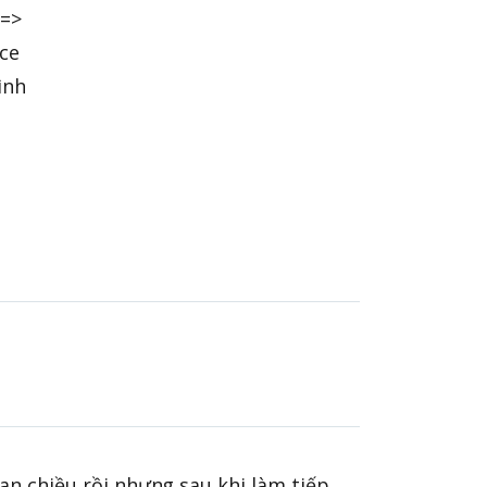
 =>
rce
ình
an chiều rồi nhưng sau khi làm tiếp