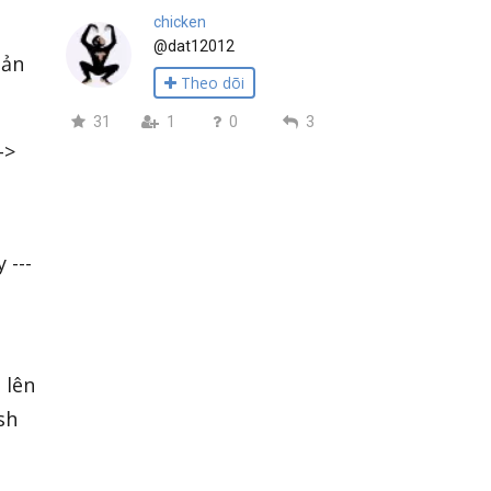
chicken
@dat12012
iản
Theo dõi
31
1
0
3
->
 ---
 lên
sh