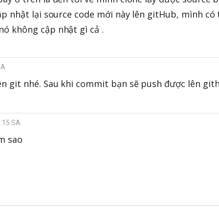
p nhật lại source code mới này lên gitHub, mình có
ó không cập nhật gì cả .
SA
n git nhé. Sau khi commit bạn sẽ push được lên gi
0:15 SA
m sao