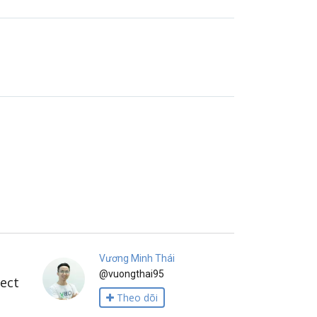
Vương Minh Thái
@vuongthai95
ject
Theo dõi