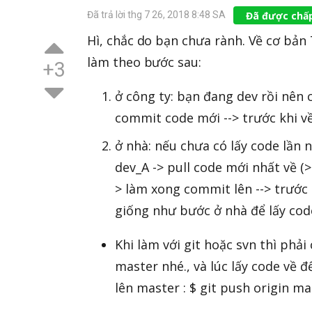
Đã được chấ
Đã trả lời thg 7 26, 2018 8:48 SA
Hì, chắc do bạn chưa rành. Về cơ bản
làm theo bước sau:
+3
ở công ty: bạn đang dev rồi nên c
commit code mới --> trước khi về
ở nhà: nếu chưa có lấy code lần 
dev_A -> pull code mới nhất về (>g
> làm xong commit lên --> trước 
giống như bước ở nhà để lấy code
Khi làm với git hoặc svn thì phả
master nhé., và lúc lấy code về 
lên master : $ git push origin ma