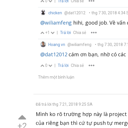
0
|
Trả lời
Chia sẻ
chicken
@dat12012
•
thg 7 30, 2018 4:34
@wiliamfeng
hihi, good job. Về vấn 
+1
|
Trả lời
Chia sẻ
Hoang vn
@wiliamfeng
•
thg 7 30, 2018 7
@dat12012
cám ơn bạn, nhờ có các 
0
|
Trả lời
Chia sẻ
Thêm một bình luận
Đã trả lời thg 7 21, 2018 9:25 SA
Mình ko rõ trường hợp này là project 
của riêng bạn thì cứ tự push tự merge
+2