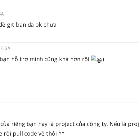
 SA
đề git bạn đã ok chưa.
:16 SA
bạn hỗ trợ mình cũng khá hơn rồi
)
của riêng bạn hay là project của công ty. Nếu là pro
 rồi pull code về thôi ^^