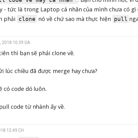
 - tức là trong Laptop cá nhân của mình chưa có gì 
nh phải
nó về chứ sao mà thực hiện
nga
clone
pull
1, 2018 10:39 SA
iên thì bạn sẽ phải clone về.
ửi lúc chiều đã được merge hay chưa?
ẽ có code dó luôn.
ull code từ nhánh ấy về.
018 12:49 CH