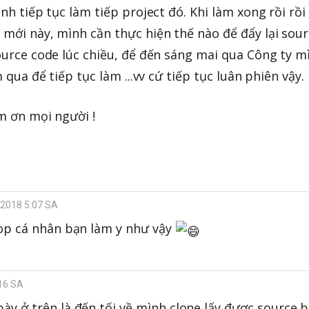
h tiếp tục làm tiếp project đó. Khi làm xong rồi rồi
mới này, mình cần thực hiện thế nào để đẩy lại sou
ource code lúc chiều, để đến sáng mai qua Công ty m
qua để tiếp tục làm ...vv cứ tiếp tục luân phiên vậy.
m ơn mọi người !
, 2018 5:07 SA
top cá nhân bạn làm y như vậy
:16 SA
ày ở trên là đến tối về mình clone lấy được source b