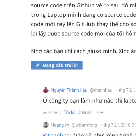
source code trên Github về => sau đó mìn
trong Laptop mình đang có source code 
code mới này lên GitHub thay thế cho s
lại lấy được source code mới của tối hôm 
Nhờ các bạn chỉ cách giuso mình. Xinc á
Đăng câu trả lời
Nguyễn Thành Hậu
@thanhhau
•
thg 7 21
Ở công ty bạn làm như nào thì lap
+1
|
Trả lời
Chia sẻ
Hoang vn
@wiliamfeng
•
thg 7 21, 2018 7
@thanhhau
Vấn đề như mình trình b