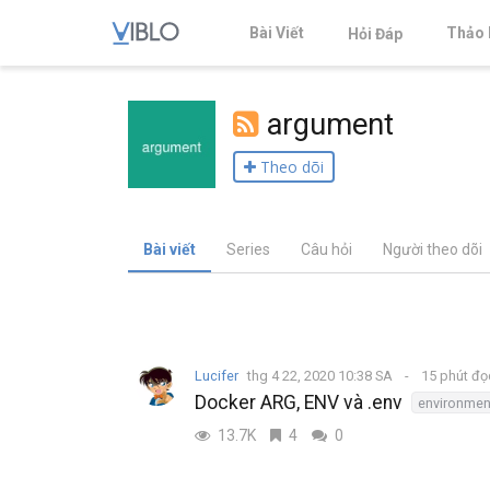
Bài Viết
Thảo 
Hỏi Đáp
argument
Theo dõi
Bài viết
Series
Câu hỏi
Người theo dõi
Lucifer
thg 4 22, 2020 10:38 SA
15 phút đ
Docker ARG, ENV và .env
environmen
13.7K
4
0