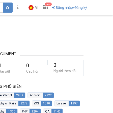
new
VI
Đăng nhập/Đăng ký
RGUMENT
0
1
0
Người theo dõi
Bài viết
Câu hỏi
G PHỔ BIẾN
avaScript
2939
Android
2322
uby on Rails
2272
iOS
1590
Laravel
1397
uby
1300
PHP
1204
QA
1145