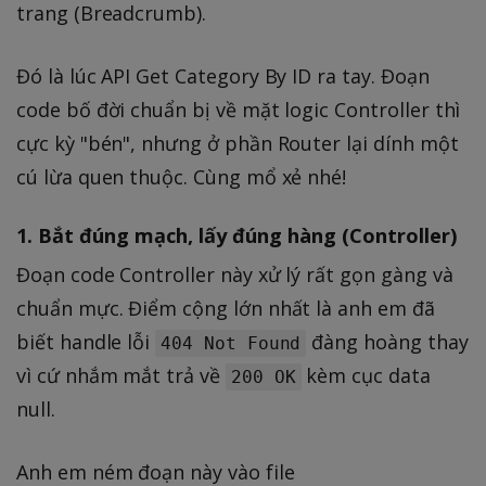
trang (Breadcrumb).
Đó là lúc API Get Category By ID ra tay. Đoạn
code bố đời chuẩn bị về mặt logic Controller thì
cực kỳ "bén", nhưng ở phần Router lại dính một
cú lừa quen thuộc. Cùng mổ xẻ nhé!
1. Bắt đúng mạch, lấy đúng hàng (Controller)
Đoạn code Controller này xử lý rất gọn gàng và
chuẩn mực. Điểm cộng lớn nhất là anh em đã
biết handle lỗi
đàng hoàng thay
404 Not Found
vì cứ nhắm mắt trả về
kèm cục data
200 OK
null.
Anh em ném đoạn này vào file