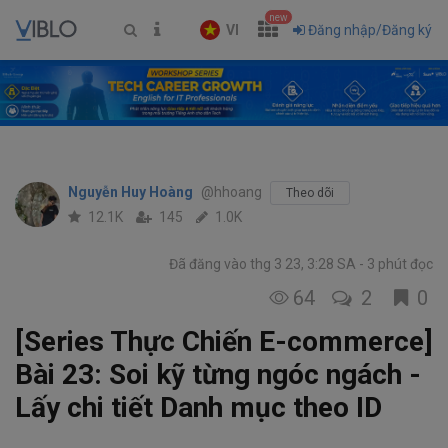
new
VI
Đăng nhập/Đăng ký
Nguyễn Huy Hoàng
@hhoang
Theo dõi
12.1K
145
1.0K
Đã đăng vào thg 3 23, 3:28 SA
3 phút đọc
64
2
0
[Series Thực Chiến E-commerce]
Bài 23: Soi kỹ từng ngóc ngách -
Lấy chi tiết Danh mục theo ID