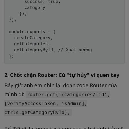
      success: true,

      category

    });

});

module.exports = {

  createCategory,

  getCategories,

  getCategoryById, // Xuất xưởng

2. Chốt chặn Router: Cú "tự hủy" vì quen tay
Bây giờ anh em nhìn lại đoạn code Router của
mình đi:
router.get('/categories/:id',
[verifyAccessToken, isAdmin],
ctrls.getCategoryById);
Bố đời ơi, lại quen tay copy-paste hai anh bảo vệ