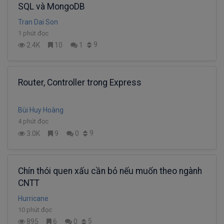
SQL và MongoDB
Tran Dai Son
1 phút đọc
9
2.4K
10
1
Router, Controller trong Express
Bùi Huy Hoàng
4 phút đọc
9
3.0K
9
0
Chín thói quen xấu cần bỏ nếu muốn theo ngành
CNTT
Hurricane
10 phút đọc
5
895
6
0