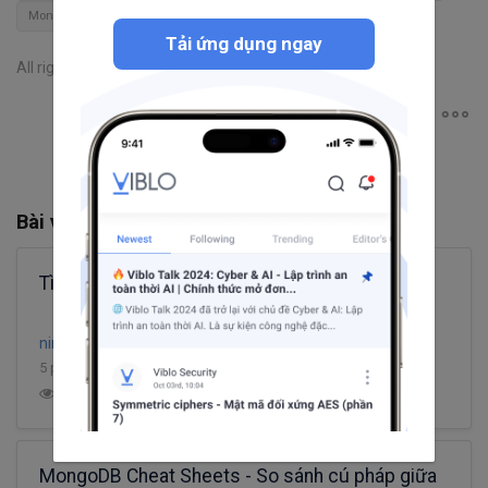
MongoDB
Tải ứng dụng ngay
All rights reserved
Bài viết liên quan
Tìm hiểu về Index trong MongoDB
ninenineseven
5 phút đọc
30
12.8K
13
3
MongoDB Cheat Sheets - So sánh cú pháp giữa