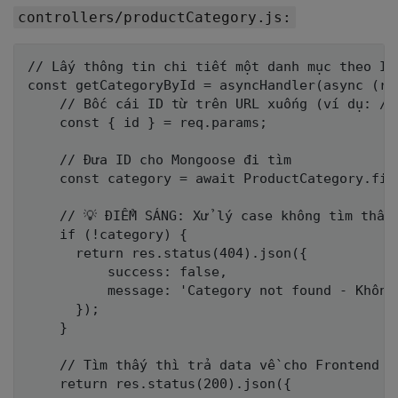
controllers/productCategory.js:
// Lấy thông tin chi tiết một danh mục theo ID

const getCategoryById = asyncHandler(async (req
    // Bốc cái ID từ trên URL xuống (ví dụ: /a
    const { id } = req.params; 

    // Đưa ID cho Mongoose đi tìm

    const category = await ProductCategory.find
    // 💡 ĐIỂM SÁNG: Xử lý case không tìm thấy 
    if (!category) {

      return res.status(404).json({ 

          success: false, 

          message: 'Category not found - Không
      });

    }

    // Tìm thấy thì trả data về cho Frontend vẽ
    return res.status(200).json({
