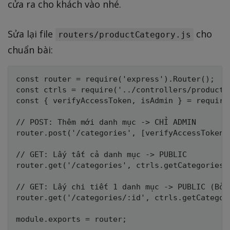
cửa ra cho khách vào nhé.
Sửa lại file
cho
routers/productCategory.js
chuẩn bài:
const router = require('express').Router();

const ctrls = require('../controllers/productCa
const { verifyAccessToken, isAdmin } = require
// POST: Thêm mới danh mục -> CHỈ ADMIN

router.post('/categories', [verifyAccessToken,
// GET: Lấy tất cả danh mục -> PUBLIC

router.get('/categories', ctrls.getCategories);
// GET: Lấy chi tiết 1 danh mục -> PUBLIC (Bỏ m
router.get('/categories/:id', ctrls.getCategory