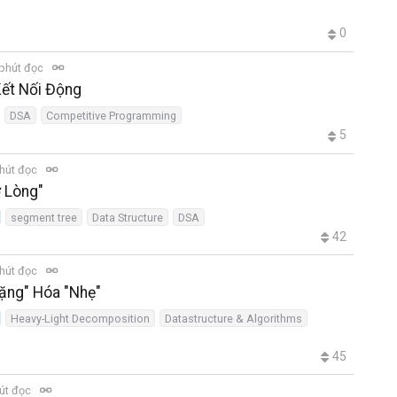
0
phút đọc
 Kết Nối Động
DSA
Competitive Programming
5
hút đọc
 Lòng"
segment tree
Data Structure
DSA
42
hút đọc
ặng" Hóa "Nhẹ"
Heavy-Light Decomposition
Datastructure & Algorithms
45
út đọc