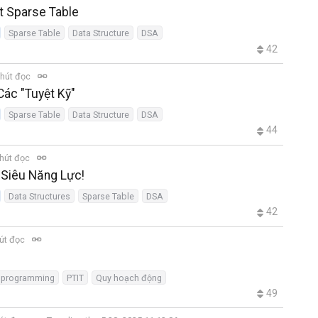
t Sparse Table
Sparse Table
Data Structure
DSA
42
hút đọc
Các "Tuyệt Kỹ"
Sparse Table
Data Structure
DSA
44
hút đọc
 Siêu Năng Lực!
Data Structures
Sparse Table
DSA
42
út đọc
 programming
PTIT
Quy hoạch động
49