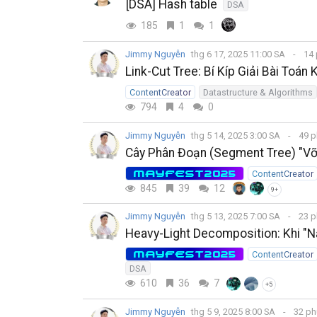
[DSA] Hash table
DSA
185
1
1
Jimmy Nguyễn
thg 6 17, 2025 11:00 SA
14 
Link-Cut Tree: Bí Kíp Giải Bài Toán
ContentCreator
Datastructure & Algorithms
794
4
0
Jimmy Nguyễn
thg 5 14, 2025 3:00 SA
49 p
Cây Phân Đoạn (Segment Tree) "Vỡ
MAYFEST2025
ContentCreator
845
39
12
9+
Jimmy Nguyễn
thg 5 13, 2025 7:00 SA
23 p
Heavy-Light Decomposition: Khi "N
MAYFEST2025
ContentCreator
DSA
610
36
7
+5
Jimmy Nguyễn
thg 5 9, 2025 8:00 SA
32 ph