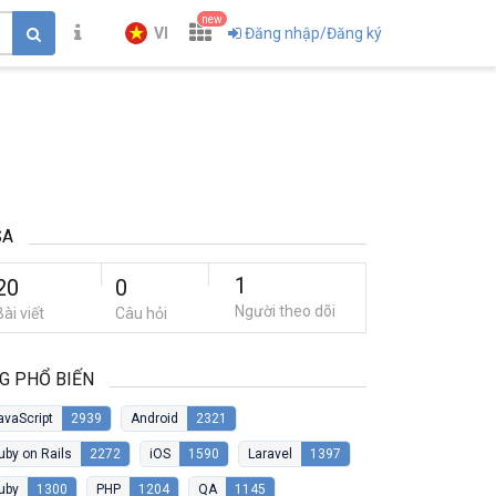
new
VI
Đăng nhập/Đăng ký
SA
1
20
0
Người theo dõi
Bài viết
Câu hỏi
G PHỔ BIẾN
avaScript
2939
Android
2321
uby on Rails
2272
iOS
1590
Laravel
1397
uby
1300
PHP
1204
QA
1145