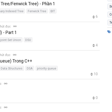
d Tree/Fenwick Tree) - Phần 1
S
nary Indexed Tree
Fenwick Tree
BIT
C
6
T
hút đọc
) - Part 1
sjoint Set Union
DSU
4
hút đọc
_queue) Trong C++
Data Structures
DSA
priority queue
10
ọc
0
ọc