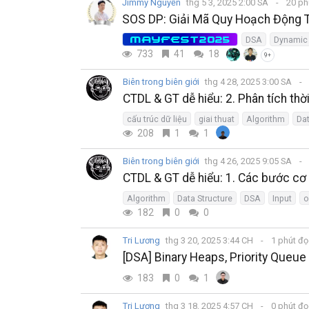
Jimmy Nguyễn
thg 5 3, 2025 2:00 SA
20 ph
SOS DP: Giải Mã Quy Hoạch Động 
MAYFEST2025
DSA
Dynamic
733
41
18
9+
Biên trong biên giới
thg 4 28, 2025 3:00 SA
CTDL & GT dễ hiểu: 2. Phân tích thời
cấu trúc dữ liệu
giai thuat
Algorithm
Dat
208
1
1
Biên trong biên giới
thg 4 26, 2025 9:05 SA
CTDL & GT dễ hiểu: 1. Các bước cơ b
Algorithm
Data Structure
DSA
Input
o
182
0
0
Tri Lương
thg 3 20, 2025 3:44 CH
1 phút đ
[DSA] Binary Heaps, Priority Queue
183
0
1
Tri Lương
thg 3 18, 2025 4:57 CH
0 phút đ