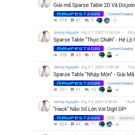
Giải mã Sparse Table 2D Và Disjoin
MAYFEST2025
ContentCreator
418
41
9
+7
Jimmy Nguyễn
thg 5 7, 2025 12:00 CH
24 p
Sparse Table "Thực Chiến" - Hé Lộ 
MAYFEST2025
ContentCreator
438
43
11
+9
Jimmy Nguyễn
thg 5 7, 2025 11:00 SA
15 p
Sparse Table "Nhập Môn" - Giải Mã
MAYFEST2025
ContentCreator
337
41
10
+8
Jimmy Nguyễn
thg 5 4, 2025 4:58 SA
14 ph
"Hack" Não Số Lớn Với Digit DP!
MAYFEST2025
DSA
Dynamic
854
44
11
+8