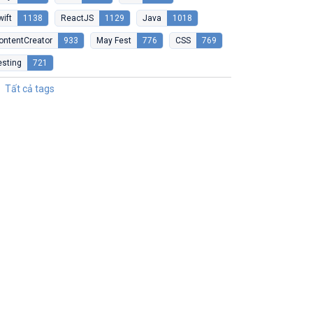
wift
1138
ReactJS
1129
Java
1018
ontentCreator
933
May Fest
776
CSS
769
esting
721
Tất cả tags