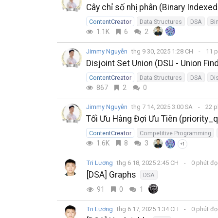
Cây chỉ số nhị phân (Binary Indexe
ContentCreator
Data Structures
DSA
Bi
1.1K
6
2
Jimmy Nguyễn
thg 9 30, 2025 1:28 CH
11 p
Disjoint Set Union (DSU - Union Find
ContentCreator
Data Structures
DSA
Di
867
2
0
Jimmy Nguyễn
thg 7 14, 2025 3:00 SA
22 p
Tối Ưu Hàng Đợi Ưu Tiên (priority
ContentCreator
Competitive Programming
1.6K
8
3
+1
Tri Lương
thg 6 18, 2025 2:45 CH
0 phút đ
[DSA] Graphs
DSA
91
0
1
Tri Lương
thg 6 17, 2025 1:34 CH
0 phút đ