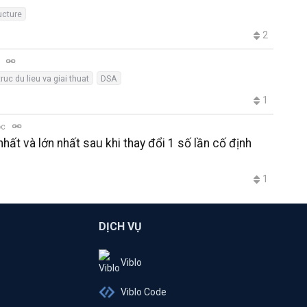
ucture
2
c
ruc du lieu va giai thuat
DSA
1
ọc
hất và lớn nhất sau khi thay đổi 1 số lần cố định
1
DỊCH VỤ
Viblo
Viblo Code