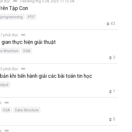
út đọc
Trending thg 5 28, 2025 11:12 SA
Trên Tập Con
 programming
PTIT
43
7 phút đọc
 gian thực hiện giải thuật
a Structure
DSA
3
3 phút đọc
ản khi tiến hành giải các bài toán tin học
utput
1
ọc
DSA
Data Structure
0
ọc