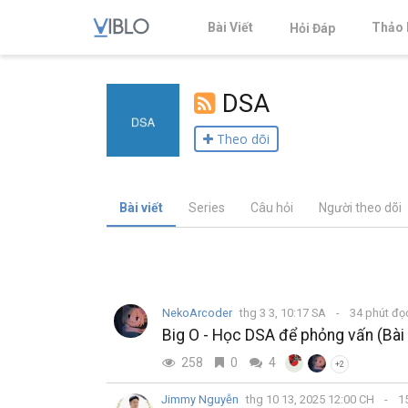
Bài Viết
Thảo 
Hỏi Đáp
DSA
Theo dõi
Bài viết
Series
Câu hỏi
Người theo dõi
NekoArcoder
thg 3 3, 10:17 SA
34 phút đ
Big O - Học DSA để phỏng vấn (Bài
258
0
4
+2
Jimmy Nguyễn
thg 10 13, 2025 12:00 CH
15