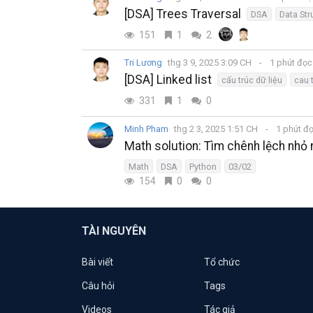
[DSA] Trees Traversal
DSA
Data Str
151
1
2
Tri Lương
thg 3 9, 2025 3:09 CH
1 phút đọ
[DSA] Linked list
cấu trúc dữ liệu
cau t
331
1
0
Minh Pham
thg 2 3, 2025 1:51 CH
1 phút đ
Math solution: Tìm chênh lệch nhỏ n
Math
DSA
Python
03/02
154
0
0
TÀI NGUYÊN
Bài viết
Tổ chức
Câu hỏi
Tags
Videos
Tác giả