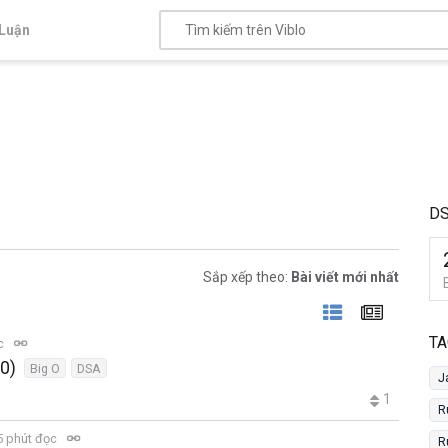
Luận
D
Sắp xếp theo:
Bài viết mới nhất
TA
ọc
 0)
Big O
DSA
J
1
R
 phút đọc
R