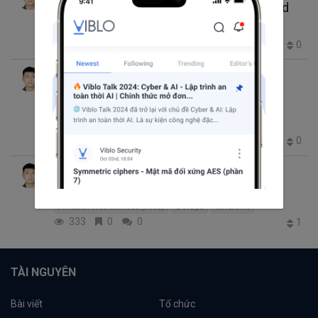
[Terraform] Tìm hiểu về Terraform backend
Amazon Web Services (AWS)
DevOps
terraform
349
0
0
0
Tri Lương
thg 2 23, 2025 11:14 SA
7 phút đọc
[Terraform] [Lab 01] Triển khai EC2 bằng
Terraform
Amazon Web Services (AWS)
DevOps
terraform
320
1
0
0
Tri Lương
thg 2 23, 2025 11:07 SA
1 phút đọc
[Terraform] Terraform Basic
Amazon Web Services (AWS)
DevOps
terraform
333
0
0
1
TÀI NGUYÊN
Bài viết
Tổ chức