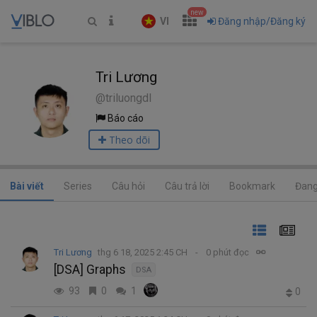
new
VI
Đăng nhập/Đăng ký
Tri Lương
@triluongdl
Báo cáo
Theo dõi
Bài viết
Series
Câu hỏi
Câu trả lời
Bookmark
Đang
Tri Lương
thg 6 18, 2025 2:45 CH
0 phút đọc
[DSA] Graphs
DSA
93
0
1
0