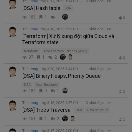
Tri Lương
thg 6 17, 2025 1:34 CH
0 phút đọc
[DSA] Hash table
DSA
186
1
1
0
Tri Lương
thg 4 16, 2025 2:59 CH
1 phút đọc
[Terraform] Xử lý xung đột giữa Cloud và
Terraform state
terraform
Amazon Web Services (AWS)
97
1
2
0
Tri Lương
thg 3 20, 2025 3:44 CH
1 phút đọc
[DSA] Binary Heaps, Priority Queue
DSA
Data Structure
184
0
1
0
Tri Lương
thg 3 18, 2025 4:57 CH
0 phút đọc
[DSA] Trees Traversal
DSA
Data Structure
151
1
2
2
Tri Lương
thg 3 17, 2025 4:00 CH
1 phút đọc