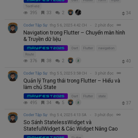
Dart
Flutter
form
Input
TextField
395
33
2
34
Coder Tập Sự
thg 5 6, 2025 4:42 CH
2 phút đọc
Navigation trong Flutter – Chuyển màn hình
& Truyền dữ liệu
MAYFEST2025
Dart
Flutter
navigation
Route
376
38
2
40
Coder Tập Sự
thg 5 5, 2025 3:58 CH
3 phút đọc
Quản lý Trạng thái trong Flutter – Hiểu và
làm chủ State
MAYFEST2025
Dart
Flutter
state
495
34
5
37
Coder Tập Sự
thg 5 4, 2025 4:13 SA
3 phút đọc
So Sánh StatelessWidget và
StatefulWidget & Các Widget Nâng Cao
MAYFEST2025
Flutter