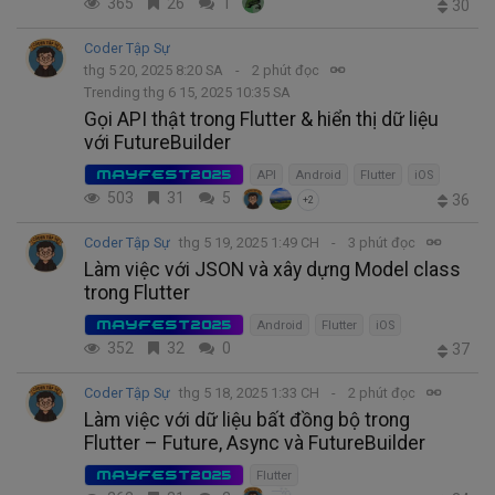
365
26
1
30
Coder Tập Sự
thg 5 20, 2025 8:20 SA
2 phút đọc
Trending thg 6 15, 2025 10:35 SA
Gọi API thật trong Flutter & hiển thị dữ liệu
với FutureBuilder
MAYFEST2025
API
Android
Flutter
iOS
503
31
5
36
+2
Coder Tập Sự
thg 5 19, 2025 1:49 CH
3 phút đọc
Làm việc với JSON và xây dựng Model class
trong Flutter
MAYFEST2025
Android
Flutter
iOS
352
32
0
37
Coder Tập Sự
thg 5 18, 2025 1:33 CH
2 phút đọc
Làm việc với dữ liệu bất đồng bộ trong
Flutter – Future, Async và FutureBuilder
MAYFEST2025
Flutter