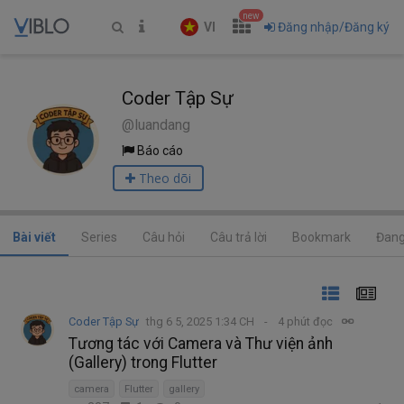
new
VI
Đăng nhập/Đăng ký
Coder Tập Sự
@luandang
Báo cáo
Theo dõi
Bài viết
Series
Câu hỏi
Câu trả lời
Bookmark
Đang
Coder Tập Sự
thg 6 5, 2025 1:34 CH
4 phút đọc
Tương tác với Camera và Thư viện ảnh
(Gallery) trong Flutter
camera
Flutter
gallery