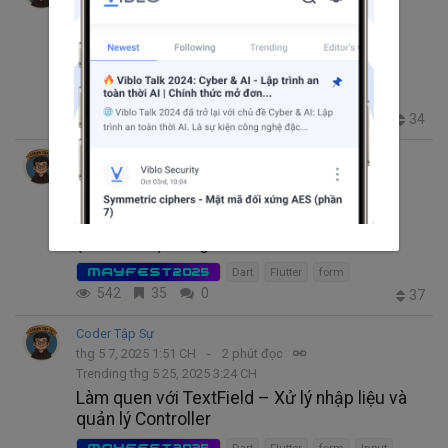
thg 5 9, 2025 7:52 CH
4 phút đọc
Trending thg 5 30, 2025 3:19 CH
BottomNavigationBar – Bí kíp chuyển tab
mượt mà trong app Flutter
MAYFEST2025
Dart
Flutter
navigation
489
31
0
34
Coder Tập Sự
thg 5 8, 2025 2:41 CH
2 phút đọc
Trending thg 5 30, 2025 4:07 CH
Làm việc với Form & Kiểm tra dữ liệu nhập
(Validation) trong Flutter
MAYFEST2025
Dart
Flutter
form
542
35
0
37
Coder Tập Sự
thg 5 7, 2025 1:51 CH
2 phút đọc
Trending thg 5 25, 2025 3:24 CH
Làm quen với TextField – Xử lý nhập liệu và
quản lý Controller
MAYFEST2025