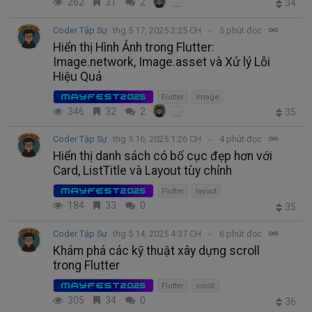
262
31
2
34
Coder Tập Sự
thg 5 17, 2025 2:25 CH
5 phút đọc
Hiển thị Hình Ảnh trong Flutter:
Image.network, Image.asset và Xử lý Lỗi
Hiệu Quả
MAYFEST2025
Flutter
Image
346
32
2
35
Coder Tập Sự
thg 5 16, 2025 1:26 CH
4 phút đọc
Hiển thị danh sách có bố cục đẹp hơn với
Card, ListTitle và Layout tùy chỉnh
MAYFEST2025
Flutter
layout
184
33
0
35
Coder Tập Sự
thg 5 14, 2025 4:37 CH
6 phút đọc
Khám phá các kỹ thuật xây dựng scroll
trong Flutter
MAYFEST2025
Flutter
scroll
305
34
0
36