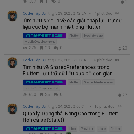
387
1
0
1
Coder Tập Sự
thg 5 29, 2025 2:42 SA
7 phút đọc
Tìm hiểu sơ qua về các giải pháp lưu trữ dữ
liệu cục bộ mạnh mẽ trong Flutter
MAYFEST2025
Flutter
localstorage
MobileDevelopment
376
23
0
23
Coder Tập Sự
thg 5 27, 2025 7:01 SA
5 phút đọc
Tìm hiểu về SharedPreferences trong
Flutter: Lưu trữ dữ liệu cục bộ đơn giản
MAYFEST2025
Flutter
SharedPreferences
Lưu trữ dữ liệu cục bộ
620
25
0
27
Coder Tập Sự
thg 5 24, 2025 2:00 CH
10 phút đọc
Quản lý Trạng thái Nâng Cao trong Flutter:
Hơn cả setState()!
MAYFEST2025
bloc
Provider
state
Flutter