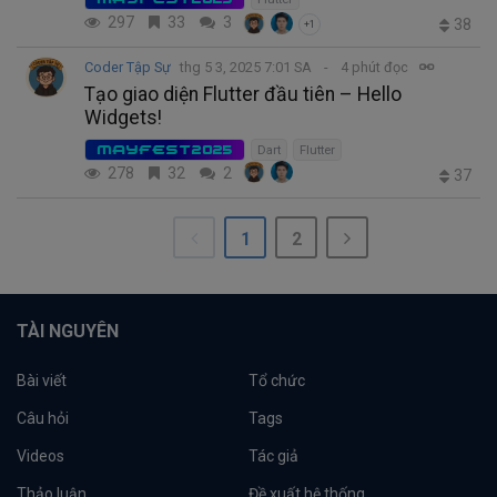
297
33
3
38
+1
Coder Tập Sự
thg 5 3, 2025 7:01 SA
4 phút đọc
Tạo giao diện Flutter đầu tiên – Hello
Widgets!
MAYFEST2025
Dart
Flutter
278
32
2
37
1
2
TÀI NGUYÊN
Bài viết
Tổ chức
Câu hỏi
Tags
Videos
Tác giả
Thảo luận
Đề xuất hệ thống