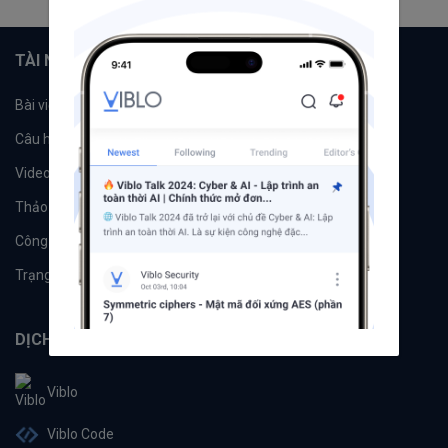
TÀI NGUYÊN
Bài viết
Tổ chức
Câu hỏi
Tags
Videos
Tác giả
Thảo luận
Đề xuất hệ thống
Công cụ
Machine Learning
Trạng thái hệ thống
DỊCH VỤ
Viblo
Viblo Code