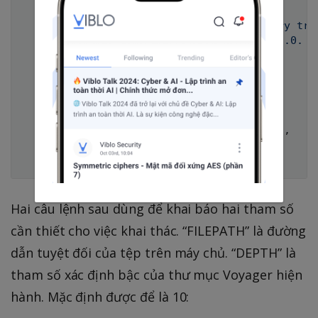
'Description'
=
>
%q{

          This module exploits a directory tra
          exists in Laravel Voyager < 1.3.0.

        }
,
'References'
=
>
[
]
,
'Author'
=
>
[
]
,
'DisclosureDate'
=
>
'Aug 03 2019'
,
'License'
=
>
MSF_LICENSE
)
)
Hai câu lệnh sau dùng để khai báo hai tham số
cần thiết cho việc khai thác. “FILEPATH” là đường
dẫn tuyệt đối của tệp trên máy chủ. “DEPTH” là
tham số xác định bậc của thư mục Voyager hiện
hành. Mặc định được để là 10: