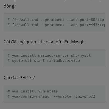
động:
# firewall-cmd --permanent --add-port=80/tcp
# firewall-cmd --permanent --add-port=443/tcp
Cài đặt hệ quản trị cơ sở dữ liệu Mysql:
# yum install mariadb-server php-mysql
# systemctl start mariadb.service
Cài đặt PHP 7.2
# yum install yum-utils
# yum-config-manager --enable remi-php72