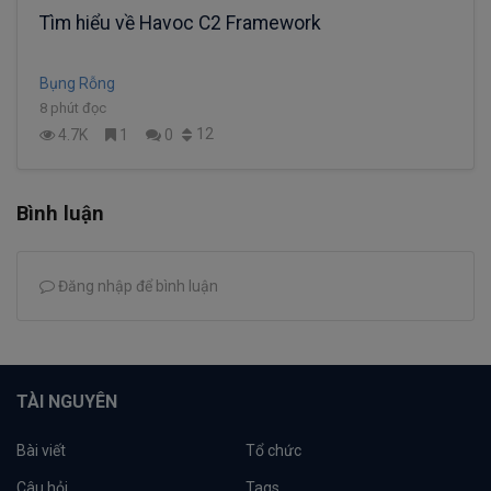
Tìm hiểu về Havoc C2 Framework
Bụng Rỗng
8 phút đọc
12
4.7K
1
0
Bình luận
Đăng nhập để bình luận
TÀI NGUYÊN
Bài viết
Tổ chức
Câu hỏi
Tags