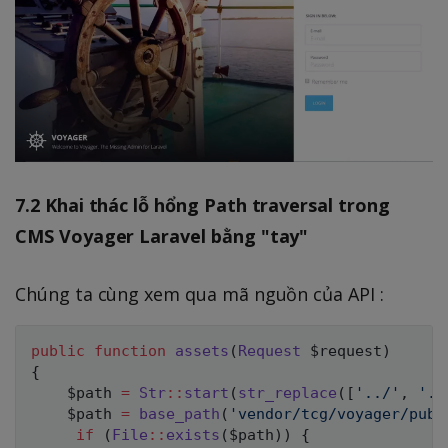
7.2 Khai thác lỗ hổng Path traversal trong
CMS Voyager Laravel bằng "tay"
Chúng ta cùng xem qua mã nguồn của API :
public
function
assets
(
Request
$request
)
{
$path
=
Str
::
start
(
str_replace
(
[
'../'
,
'./
$path
=
base_path
(
'vendor/tcg/voyager/publ
if
(
File
::
exists
(
$path
)
)
{