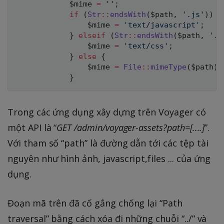
$mime
=
''
;
if
(
Str
::
endsWith
(
$path
,
'.js'
)
)
{
$mime
=
'text/javascript'
;
}
elseif
(
Str
::
endsWith
(
$path
,
'.c
$mime
=
'text/css'
;
}
else
{
$mime
=
File
::
mimeType
(
$path
)
;
}
Trong các ứng dụng xây dựng trên Voyager có
một API là “
GET /admin/voyager-assets?path=[....]
”.
Với tham số “path” là đường dẫn tới các tệp tài
nguyên như hình ảnh, javascript,files ... của ứng
dụng.
Đoạn mã trên đã cố gắng chống lại “Path
traversal” bằng cách xóa đi những chuỗi “../” và