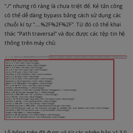
“./” nhưng rõ ràng là chưa triệt để. Kẻ tấn công
có thể dễ dàng bypass bằng cách sử dụng các
chuỗi kí tự “.....%2F%2F%2F”. Từ đó có thể khai
thác “Path traversal” và đọc được các tệp tin hệ
thống trên máy chủ:
Lỗ hổng trên đã được vá từ các phiên bản >1.3.0.