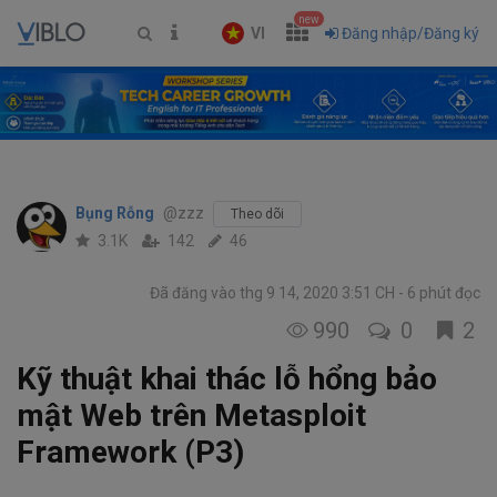
new
VI
Đăng nhập/Đăng ký
Bụng Rỗng
@zzz
Theo dõi
3.1K
142
46
Đã đăng vào thg 9 14, 2020 3:51 CH
6 phút đọc
990
0
2
Kỹ thuật khai thác lỗ hổng bảo
mật Web trên Metasploit
Framework (P3)