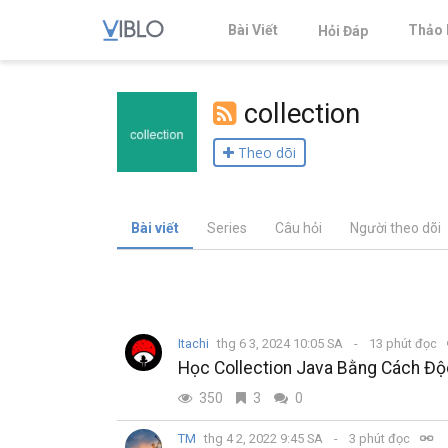
Bài Viết
Thảo 
Hỏi Đáp
collection
Theo dõi
Bài viết
Series
Câu hỏi
Người theo dõi
Itachi
thg 6 3, 2024 10:05 SA
13 phút đọc
Học Collection Java Bằng Cách Độ
350
3
0
TM
thg 4 2, 2022 9:45 SA
3 phút đọc