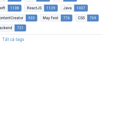
wift
1138
ReactJS
1129
Java
1007
ontentCreator
933
May Fest
776
CSS
769
ackend
721
Tất cả tags