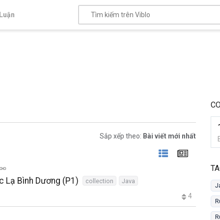
Luận
CO
Sắp xếp theo:
Bài viết mới nhất
TA
c Lạ Bình Dương (P1)
collection
Java
J
4
R
R