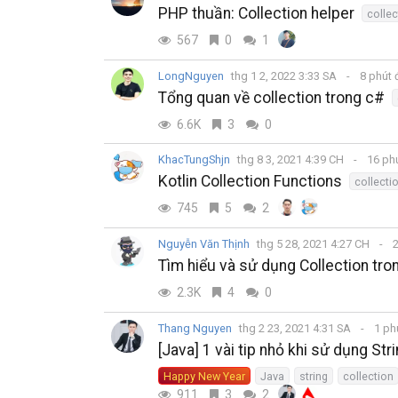
PHP thuần: Collection helper
collec
567
0
1
LongNguyen
thg 1 2, 2022 3:33 SA
8 phút
Tổng quan về collection trong c#
6.6K
3
0
KhacTungShjn
thg 8 3, 2021 4:39 CH
16 ph
Kotlin Collection Functions
collecti
745
5
2
Nguyễn Văn Thịnh
thg 5 28, 2021 4:27 CH
2
Tìm hiểu và sử dụng Collection tro
2.3K
4
0
Thang Nguyen
thg 2 23, 2021 4:31 SA
1 ph
[Java] 1 vài tip nhỏ khi sử dụng Str
Happy New Year
Java
string
collection
911
3
2