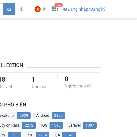
new
VI
Đăng nhập/Đăng ký
LLECTION
0
18
1
Người theo dõi
Bài viết
Câu hỏi
G PHỔ BIẾN
avaScript
2939
Android
2322
uby on Rails
2272
iOS
1590
Laravel
1397
uby
1300
PHP
1204
QA
1145