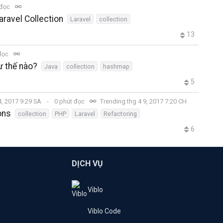
 đọc
ravel Collection
Laravel
collection
13
đọc
 thế nào?
Java
collection
hashmap
5
4, 2017 9:29 SA
0 phút đọc
Trending thg 4 9, 2017 7:20 CH
ons
collection
PHP
Laravel
Refactoring
6
DỊCH VỤ
Viblo
Viblo Code