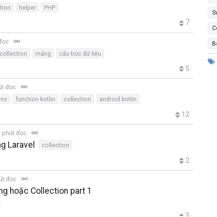
tion
helper
PHP
S
7
C
 đọc
B
collection
mảng
cấu trúc dữ liệu
5
út đọc
ons
function kotlin
collection
android kotlin
12
 phút đọc
ng Laravel
collection
2
út đọc
ing hoặc Collection part 1
3