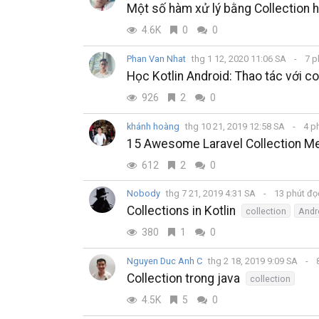
Một số hàm xử lý bằng Collection h
4.6K
0
0
Phan Van Nhat
thg 1 12, 2020 11:06 SA
7 p
Học Kotlin Android: Thao tác với co
926
2
0
khánh hoàng
thg 10 21, 2019 12:58 SA
4 p
15 Awesome Laravel Collection M
612
2
0
Nobody
thg 7 21, 2019 4:31 SA
13 phút đ
Collections in Kotlin
collection
Andr
380
1
0
Nguyen Duc Anh C
thg 2 18, 2019 9:09 SA
8
Collection trong java
collection
4.5K
5
0