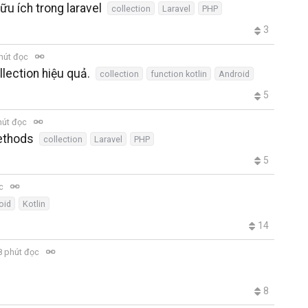
ữu ích trong laravel
collection
Laravel
PHP
3
hút đọc
llection hiệu quả.
collection
function kotlin
Android
5
hút đọc
ethods
collection
Laravel
PHP
5
ọc
oid
Kotlin
14
 phút đọc
8