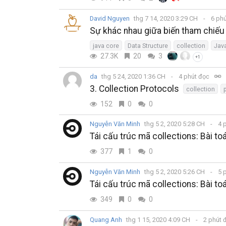
David Nguyen
thg 7 14, 2020 3:29 CH
6 ph
Sự khác nhau giữa biến tham chiếu k
java core
Data Structure
collection
Jav
27.3K
20
3
+1
da
thg 5 24, 2020 1:36 CH
4 phút đọc
3. Collection Protocols
collection
152
0
0
Nguyễn Văn Minh
thg 5 2, 2020 5:28 CH
4 
Tái cấu trúc mã collections: Bài to
377
1
0
Nguyễn Văn Minh
thg 5 2, 2020 5:26 CH
5 
Tái cấu trúc mã collections: Bài toá
349
0
0
Quang Anh
thg 1 15, 2020 4:09 CH
2 phút 