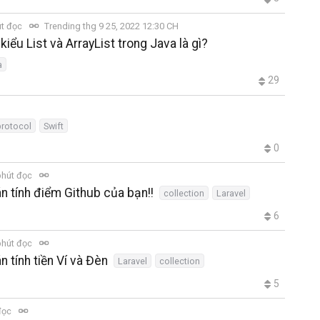
út đọc
Trending thg 9 25, 2022 12:30 CH
iểu List và ArrayList trong Java là gì?
a
29
protocol
Swift
0
phút đọc
án tính điểm Github của bạn!!
collection
Laravel
6
phút đọc
n tính tiền Ví và Đèn
Laravel
collection
5
đọc