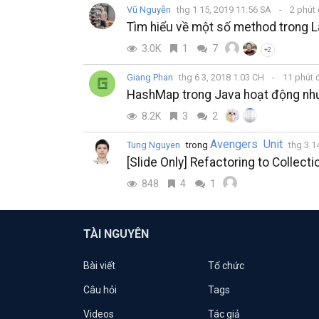
Vũ Nguyễn
thg 1 15, 2019 11:56 SA
2 phút
Tìm hiểu về một số method trong La
3.0K
1
7
+2
Giang Phan
thg 6 3, 2018 1:03 CH
11 phút 
HashMap trong Java hoạt động như
8.2K
3
2
Avengers Unit
Tung Nguyen
trong
thg 3 1
[Slide Only] Refactoring to Collecti
848
4
1
TÀI NGUYÊN
Bài viết
Tổ chức
Câu hỏi
Tags
Videos
Tác giả