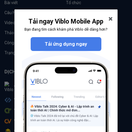
Bài viết
Tổ chức
Câu hỏi
Tags
Tải ngay Viblo Mobile App
Videos
Tác giả
Bạn đang tìm cách khám phá Viblo dễ dàng hơn?
Thảo luận
Đề xuất hệ thống
Công cụ
Machine Learning
Tải ứng dụng ngay
Trạng thái hệ thống
DỊCH VỤ
Viblo
Viblo Code
Viblo CTF
Viblo CV
Viblo Learning