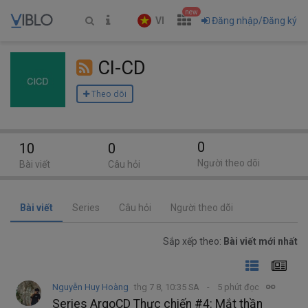
new
VI
Đăng nhập/Đăng ký
CI-CD
Theo dõi
0
10
0
Người theo dõi
Bài viết
Câu hỏi
Bài viết
Series
Câu hỏi
Người theo dõi
Sắp xếp theo:
Bài viết mới nhất
Nguyễn Huy Hoàng
thg 7 8, 10:35 SA
5 phút đọc
Series ArgoCD Thực chiến #4: Mắt thần