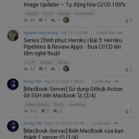
Image Updater – Tự động hóa CI/CD 100%
ArgoCD
CI-CD
DevOps
Kubernetes
48
0
1
3
Nguyễn Huy Hoàng
thg 7 3, 5:01 SA
4 phút đọc
Series Chinh phục Heroku | Bài 5: Heroku
Pipelines & Review Apps - Đưa CI/CD lên
tầm nghệ thuật
CI-CD
DevOps
Heroku
42
0
1
2
Đông Trần
thg 3 15, 2025 1:58 CH
2 phút đọc
[MacBook-Server] Sử dụng Github Action
để SSH đến Macbook 🚀 (2/4)
Github Actions
CI-CD
JavaScript
442
0
0
2
Đông Trần
thg 3 13, 2025 2:10 SA
2 phút đọc
[MacBook-Server] Biến MacBook của bạn
thành 1 server 🫠 (1/4)