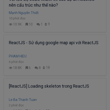
nên cấu trúc như thế nào?
Mạnh Nguyễn Thiết
10 phút đọc
9
10.9K
10
1
ReactJS - Sử dụng google map api với ReactJS
PHAM HIEU
6 phút đọc
18
18.8K
6
8
[ReactJS] Loading skeleton trong ReactJS
Le Ba Thanh Tuan
2 phút đọc