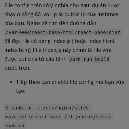
File config trên có ý nghĩa như sau: dự án được
chạy ở cổng 80, với ip là public ip của instance
của bạn. Nginx sẽ tìm đến đường dẫn
/var/www/react-base/html/react-base/dist
để đọc file có dạng index.js ( hoặc index.html,
index.htm). File index.js này chính là file vừa
được build ra từ câu lệnh
yarn run build
bước trên.
Tiếp theo cần enable file config mà bạn vừa
tạo:
$ sudo ln -s /etc/nginx/sites-
available/react-base /etc/nginx/sites-
enabled