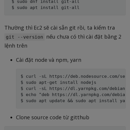
 $ sudo dnf install git-all

Thường thì Ec2 sẽ cài sẵn git rồi, ta kiểm tra
nếu chưa có thì cài đặt bằng 2
git --version
lệnh trên
Cài đặt node và npm, yarn
$ curl -sL https://deb.nodesource.com/setu
$ sudo apt-get install nodejs

$ curl -sL https://dl.yarnpkg.com/debian/p
$ echo "deb https://dl.yarnpkg.com/debian/
Clone source code từ gitthub