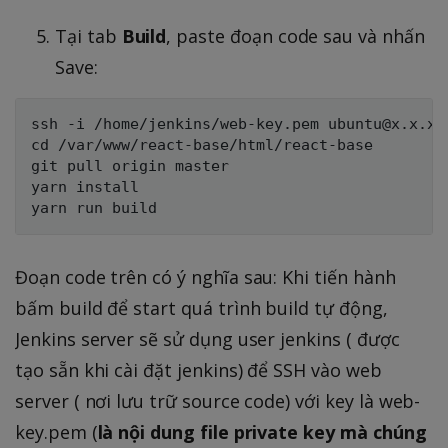
Tại tab
Build
, paste đoạn code sau và nhấn
Save:
ssh -i /home/jenkins/web-key.pem ubuntu@x.x.x.x
cd /var/www/react-base/html/react-base

git pull origin master

yarn install

Đoạn code trên có ý nghĩa sau: Khi tiến hành
bấm build để start quá trình build tự động,
Jenkins server sẽ sử dụng user jenkins ( được
tạo sẵn khi cài đặt jenkins) để SSH vào web
server ( nơi lưu trữ source code) với key là web-
key.pem (
là nội dung file private key mà chúng