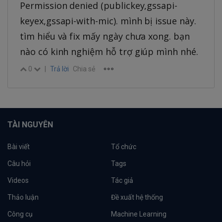
Permission denied (publickey,gssapi-
keyex,gssapi-with-mic). mình bị issue này.
tìm hiểu và fix mấy ngày chưa xong. bạn
nào có kinh nghiệm hỗ trợ giúp mình nhé.
0
|
Trả lời
Chia sẻ
TÀI NGUYÊN
Bài viết
Tổ chức
Câu hỏi
Tags
Videos
Tác giả
Thảo luận
Đề xuất hệ thống
Công cụ
Machine Learning