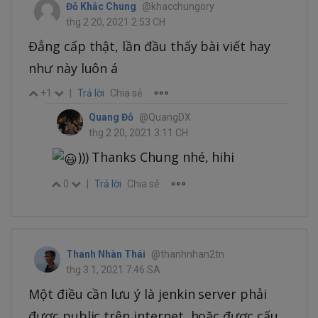
Đỗ Khắc Chung
@khacchungory
thg 2 20, 2021 2:53 CH
Đẳng cấp thật, lần đầu thấy bài viết hay
như này luôn á
+1
|
Trả lời
Chia sẻ
Quang Đỗ
@QuangDX
thg 2 20, 2021 3:11 CH
))) Thanks Chung nhé, hihi
0
|
Trả lời
Chia sẻ
Thanh Nhàn Thái
@thanhnhan2tn
thg 3 1, 2021 7:46 SA
Một điều cần lưu ý là jenkin server phải
được public trên internet, hoặc được cấu