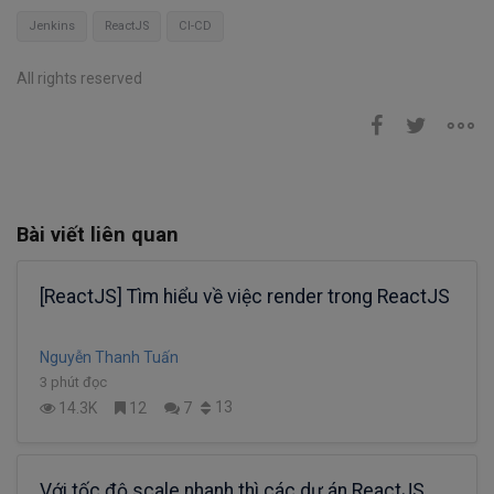
Jenkins
ReactJS
CI-CD
All rights reserved
Bài viết liên quan
[ReactJS] Tìm hiểu về việc render trong ReactJS
Nguyễn Thanh Tuấn
3 phút đọc
13
14.3K
12
7
Với tốc độ scale nhanh thì các dự án ReactJS