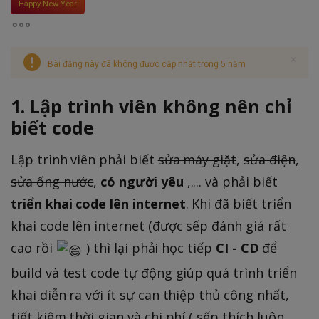
Happy New Year
Bài đăng này đã không được cập nhật trong 5 năm
1. Lập trình viên không nên chỉ
biết code
Lập trình viên phải biết
sửa máy giặt
,
sửa điện
,
sửa ống nước
,
có người yêu
,.... và phải biết
triển khai code lên internet
. Khi đã biết triển
khai code lên internet (được sếp đánh giá rất
cao rồi
) thì lại phải học tiếp
CI - CD
để
build và test code tự động giúp quá trình triển
khai diễn ra với ít sự can thiệp thủ công nhất,
tiết kiệm thời gian và chi phí ( sếp thích luôn