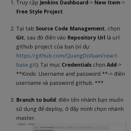
Truy cập
Jenkins Dashboard
->
New Item
->
Free Style Project
Tại tab
Source Code Management
, chọn
Git
, sau đó điền vào
Repository Url
là url
github project của bạn (ví dụ:
https://github.com/QuangDoXuan/react-
base.git
). Tại mục
Credentials
chọn
Add
->
**Kinds: Username and password **-> điền
username và password github. ***
Branch to build
: điền tên nhánh bạn muốn
sử dụng để deploy, ở đây mình chọn nhánh
master.