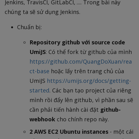
Jenkins, TravisCI, GitLabCI, .... Trong bài này
chúng ta sẽ sử dụng Jenkins.
Chuẩn bị:
Repository github với source code
UmiJS
: Có thể fork từ github của mình
https://github.com/QuangDoXuan/rea
ct-base
hoặc lấy trên trang chủ của
UmiJS
https://umijs.org/docs/getting-
started
. Các bạn tạo project của riêng
mình rồi đẩy lên github, vì phần sau sẽ
cần phải tiến hành cài đặt
github-
webhook
cho chính repo này.
2 AWS EC2 Ubuntu instances
- một cái