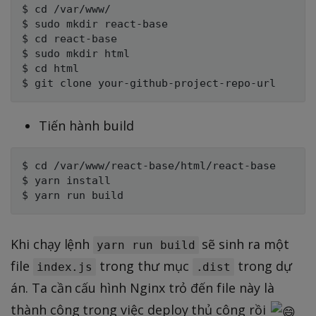
$ cd /var/www/

$ sudo mkdir react-base

$ cd react-base

$ sudo mkdir html

$ cd html 

Tiến hành build
$ cd /var/www/react-base/html/react-base

$ yarn install

Khi chạy lệnh
sẽ sinh ra một
yarn run build
file
trong thư mục
trong dự
index.js
.dist
án. Ta cần cấu hình Nginx trỏ đến file này là
thành công trong việc deploy thủ công rồi