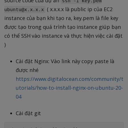
source code của dự án
ssh -i key.pem
( x.x.x.x là public ip của EC2
ubuntu@x.x.x.x
instance của bạn khi tạo ra, key.pem là file key
được tạo trong quá trình tạo instance giúp bạn
có thể SSH vào instance và thực hiện việc cài đặt
)
Cài đặt Nginx: Vào link này copy paste là
được nhé
https://www.digitalocean.com/community/t
utorials/how-to-install-nginx-on-ubuntu-20-
04
Cài đặt git