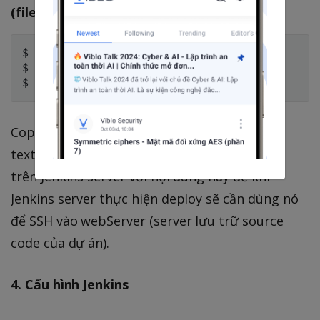
(file id_rsa)
$ ssh -i key.pem ubuntu@your_ip

$ ssh-keygen -t rsa

Copy toàn bộ nội dung và paste vào một file
text nào đó trên máy bạn. Ta cần tạo file key
trên Jenkins server với nội dung này để khi
Jenkins server thực hiện deploy sẽ cần dùng nó
để SSH vào webServer (server lưu trữ source
code của dự án).
4. Cấu hình Jenkins