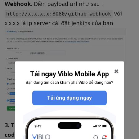
Webhook
. Điền payload url như sau :
với
http://x.x.x.x:8080/github-webhook
x.x.x.x là ip server cài đặt jenkins của bạn
Tải ngay Viblo Mobile App
Bạn đang tìm cách khám phá Viblo dễ dàng hơn?
Tải ứng dụng ngay
3. Tạo ssh-key trên server lưu trữ source
code, sau đó copy nội dung của private key