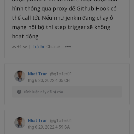
hình thông qua proxy để Github Hook có
thể call tới. Nếu như jenkin đang chạy ở
mạng nội bộ thì step trigger sẽ không
hoạt động.
+1
|
Trả lời
Chia sẻ
Nhat Tran
@g1cifer01
thg 6 20, 2022 4:05 CH
Bình luận này đã bị xóa
Nhat Tran
@g1cifer01
thg 6 29, 2022 4:59 SA