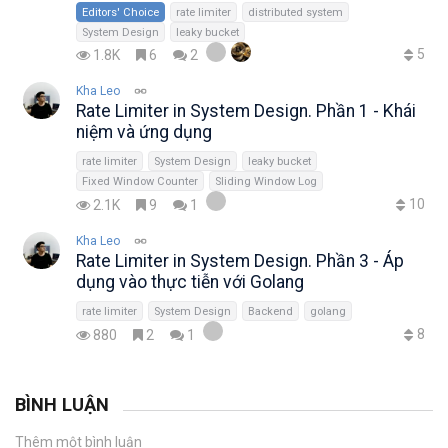
Editors' Choice
rate limiter
distributed system
System Design
leaky bucket
5
1.8K
6
2
Kha Leo
Rate Limiter in System Design. Phần 1 - Khái
niệm và ứng dụng
rate limiter
System Design
leaky bucket
Fixed Window Counter
Sliding Window Log
10
2.1K
9
1
Kha Leo
Rate Limiter in System Design. Phần 3 - Áp
dụng vào thực tiễn với Golang
rate limiter
System Design
Backend
golang
8
880
2
1
BÌNH LUẬN
Thêm một bình luận