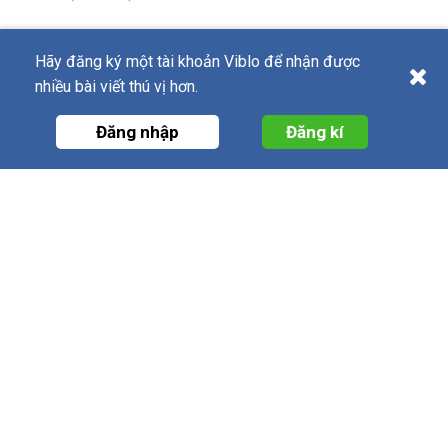
Hãy đăng ký một tài khoản Viblo để nhận được
TÀI NGUYÊN
nhiều bài viết thú vị hơn.
Bài viết
Tổ chức
Đăng nhập
Đăng kí
Câu hỏi
Tags
Videos
Tác giả
Thảo luận
Đề xuất hệ thống
Công cụ
Machine Learning
Trạng thái hệ thống
DỊCH VỤ
Viblo
Viblo Code