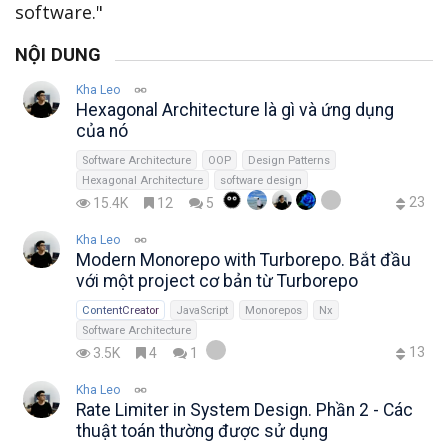
software."
NỘI DUNG
Kha Leo
Hexagonal Architecture là gì và ứng dụng
của nó
Software Architecture
OOP
Design Patterns
Hexagonal Architecture
software design
23
15.4K
12
5
Kha Leo
Modern Monorepo with Turborepo. Bắt đầu
với một project cơ bản từ Turborepo
ContentCreator
JavaScript
Monorepos
Nx
Software Architecture
13
3.5K
4
1
Kha Leo
Rate Limiter in System Design. Phần 2 - Các
thuật toán thường được sử dụng