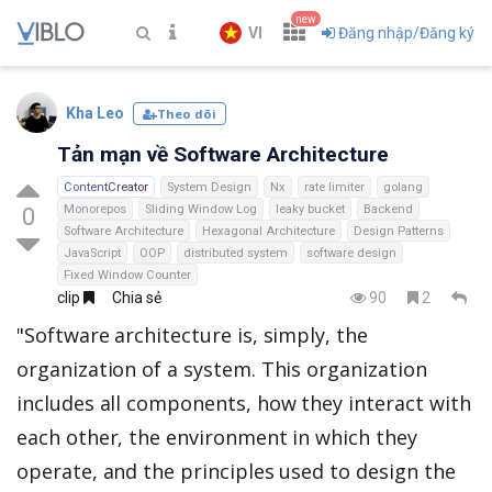
new
VI
Đăng nhập/Đăng ký
Kha Leo
Theo dõi
Tản mạn về Software Architecture
ContentCreator
System Design
Nx
rate limiter
golang
Monorepos
Sliding Window Log
leaky bucket
Backend
0
Software Architecture
Hexagonal Architecture
Design Patterns
JavaScript
OOP
distributed system
software design
Fixed Window Counter
clip
Chia sẻ
90
2
"Software architecture is, simply, the
organization of a system. This organization
includes all components, how they interact with
each other, the environment in which they
operate, and the principles used to design the