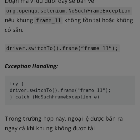
Đoạn mã ví dụ dưới đây sẽ bắn về
org.openqa.selenium.NoSuchFrameException
nếu khung
không tồn tại hoặc không
frame_11
có sẵn.
driver.switchTo().frame(“frame_11”);
Exception Handling:
try {

driver.switchTo().frame("frame_11");

Trong trường hợp này, ngoại lệ được bắn ra
ngay cả khi khung không được tải.