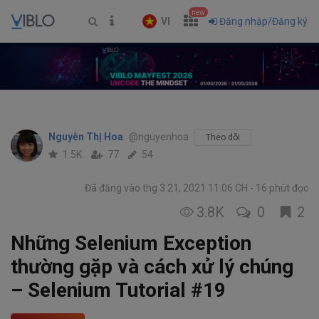
new
VI
Đăng nhập/Đăng ký
Nguyễn Thị Hoa
@nguyenhoa
Theo dõi
1.5K
77
54
Đã đăng vào thg 3 21, 2021 11:06 CH
16 phút đọc
3.8K
0
2
Những Selenium Exception
thường gặp và cách xử lý chúng
– Selenium Tutorial #19