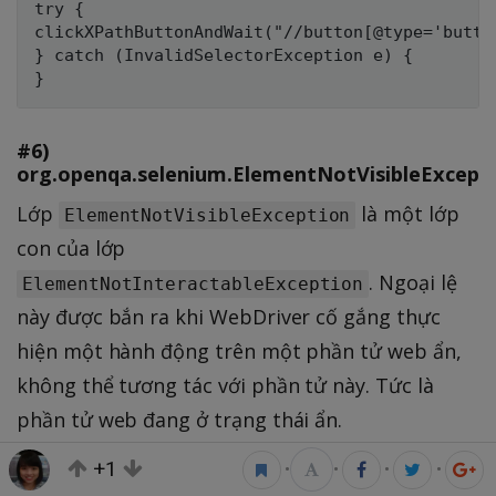
try {

clickXPathButtonAndWait("//button[@type='button
} catch (InvalidSelectorException e) {

#6)
org.openqa.selenium.ElementNotVisibleExcept
Lớp
là một lớp
ElementNotVisibleException
con của lớp
. Ngoại lệ
ElementNotInteractableException
này được bắn ra khi WebDriver cố gắng thực
hiện một hành động trên một phần tử web ẩn,
không thể tương tác với phần tử này. Tức là
phần tử web đang ở trạng thái ẩn.
+1
•
•
•
•
Ví dụ
: trong đoạn mã dưới đây, nếu nút có id =