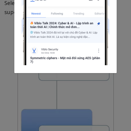
Selenium WebDriver đều nằm dưới lớp
superclass WebDriverException: