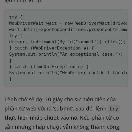
lệnh chờ. Ví dụ:
try {

WebDriverWait wait = new WebDriverWait(driver,
wait.Until(ExpectedConditions.presenceOfElemen
try {

driver.findElement(By.id("submit")).click();

} catch (WebDriverException e) {

System.out.println(“An exceptional case.”);

}

} catch (TimeOutException e) {

System.out.println(“WebDriver couldn’t locate t
Lệnh chờ sẽ đợi 10 giây cho sự hiện diện của
phần tử web với id ‘submit’. Sau đó, lệnh
try
thực hiện nhấp chuột vào nó. Nếu phần tử có
sẵn nhưng nhấp chuột vẫn không thành công,