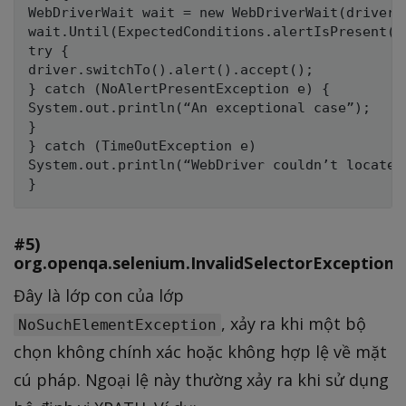
WebDriverWait wait = new WebDriverWait(driver,
wait.Until(ExpectedConditions.alertIsPresent())
try {

driver.switchTo().alert().accept();

} catch (NoAlertPresentException e) {

System.out.println(“An exceptional case”);

}

} catch (TimeOutException e)

System.out.println(“WebDriver couldn’t locate t
#5)
org.openqa.selenium.InvalidSelectorException
Đây là lớp con của lớp
, xảy ra khi một bộ
NoSuchElementException
chọn không chính xác hoặc không hợp lệ về mặt
cú pháp. Ngoại lệ này thường xảy ra khi sử dụng