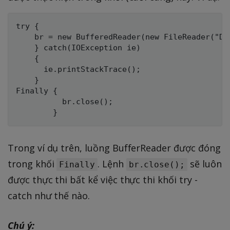
try {

    br = new BufferedReader(new FileReader("Dat
    } catch(IOException ie)

    {

      ie.printStackTrace();

    }

Finally {

          br.close();

Trong ví dụ trên, luồng BufferReader được đóng
trong khối
. Lệnh
sẽ luôn
Finally
br.close();
được thực thi bất kể việc thực thi khối try -
catch như thế nào.
Chú ý: