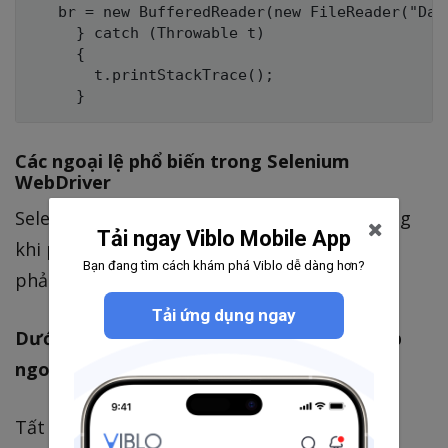
   br = new BufferedReader(new FileReader("Data
     } catch (Throwable t)

     {

       t.printStackTrace();

Các ngoại lệ phổ biến trong Selenium
WebDriver
Selenium có một tập các ngoại lệ riêng. Trong
Tải ngay Viblo Mobile App
khi phát triển các tập lệnh selenium bạn cần
Bạn đang tìm cách khám phá Viblo dễ dàng hơn?
phải xử lý hoặc loại bỏ những ngoại lệ này.
Tải ứng dụng ngay
Dưới đây là một số ví dụ về các trường hợp
ngoại lệ này:
Tất cả các lớp thời gian chạy ngoại lệ trong