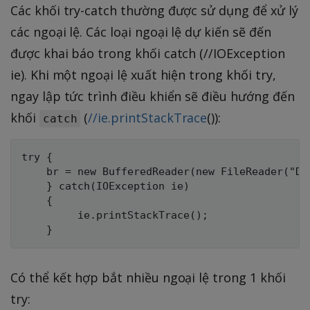
Các khối try-catch thường được sử dụng để xử lý
các ngoại lệ. Các loại ngoại lệ dự kiến sẽ đến
được khai báo trong khối catch (//IOException
ie). Khi một ngoại lệ xuất hiện trong khối try,
ngay lập tức trình điều khiển sẽ điều hướng đến
khối
(
//ie.printStackTrace
()):
catch
try {

    br = new BufferedReader(new FileReader("Dat
    } catch(IOException ie)

    {

         ie.printStackTrace();

Có thể kết hợp bắt nhiều ngoại lệ trong 1 khối
try: