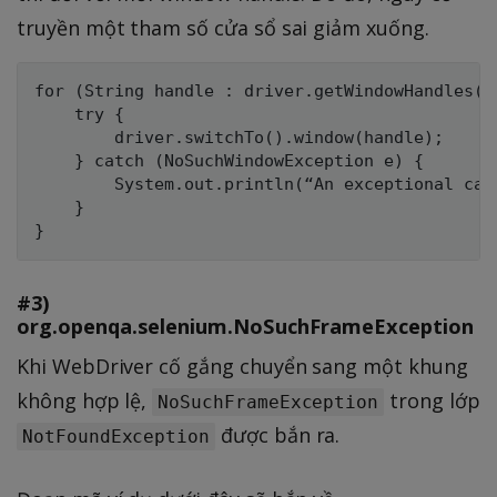
truyền một tham số cửa sổ sai giảm xuống.
for (String handle : driver.getWindowHandles())
    try {

        driver.switchTo().window(handle);

    } catch (NoSuchWindowException e) {

        System.out.println(“An exceptional case
    }

#3)
org.openqa.selenium.NoSuchFrameException
Khi WebDriver cố gắng chuyển sang một khung
không hợp lệ,
trong lớp
NoSuchFrameException
được bắn ra.
NotFoundException