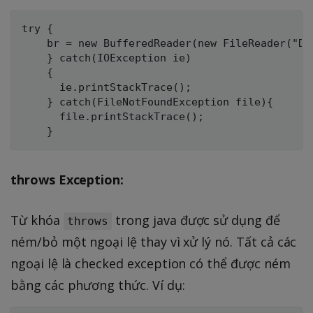
try {

    br = new BufferedReader(new FileReader("Dat
    } catch(IOException ie)

    {

      ie.printStackTrace();

    } catch(FileNotFoundException file){

      file.printStackTrace();

throws Exception:
Từ khóa
trong java được sử dụng để
throws
ném/bỏ một ngoại lệ thay vì xử lý nó. Tất cả các
ngoại lệ là checked exception có thể được ném
bằng các phương thức. Ví dụ: