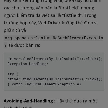
Hãy xem xét rằng trong ví dụ dưới đây, id chính
xác cho trường văn bản là "firstfield" nhưng
người kiểm tra đã viết sai là "fistfield". Trong
trường hợp này, WebDriver không thể định vị
phần tử và
org.openqa.selenium.NoSuchElementExceptio
sẽ được bắn ra:
n
driver.findElement(By.id("submit")).click();

Exception Handling:

try {

driver.findElement(By.id("submit")).click();

Avoiding-And-Handling
: Hãy thử đưa ra một