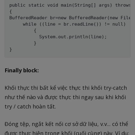
public static void main(String[] args) throws I
{

BufferedReader br=new BufferedReader(new FileRe
     while ((line = br.readLine()) != null)

         {

           System.out.println(line);

         }

Finally block:
Khối thực thi bất kể việc thực thi khối try-catch
như thế nào và được thực thi ngay sau khi khối
try / catch hoàn tất.
Đóng tệp, ngắt kết nối cơ sở dữ liệu, v.v... có thể
được thực hiện trong khối (cuối cùng) này. Ví dụ: