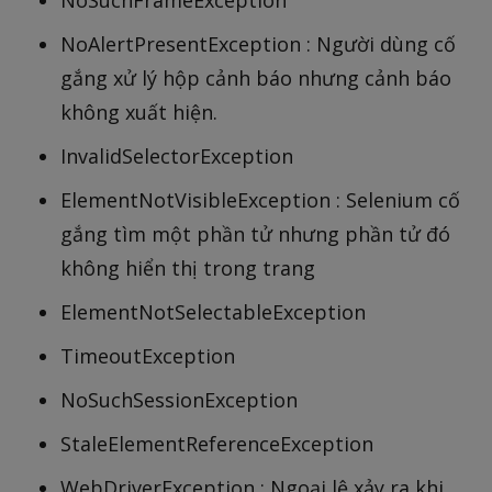
NoSuchFrameException
NoAlertPresentException : Người dùng cố
gắng xử lý hộp cảnh báo nhưng cảnh báo
không xuất hiện.
InvalidSelectorException
ElementNotVisibleException : Selenium cố
gắng tìm một phần tử nhưng phần tử đó
không hiển thị trong trang
ElementNotSelectableException
TimeoutException
NoSuchSessionException
StaleElementReferenceException
WebDriverException : Ngoại lệ xảy ra khi