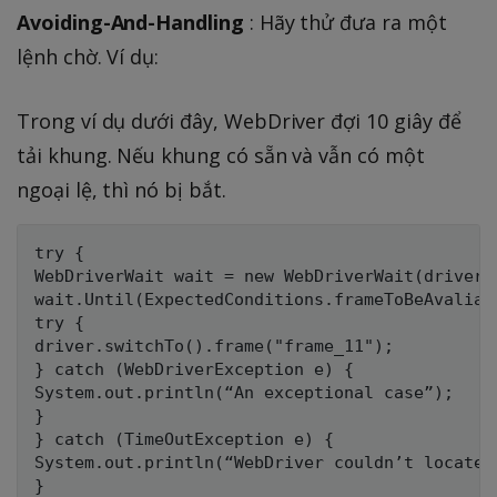
Avoiding-And-Handling
: Hãy thử đưa ra một
lệnh chờ. Ví dụ:
Trong ví dụ dưới đây, WebDriver đợi 10 giây để
tải khung. Nếu khung có sẵn và vẫn có một
ngoại lệ, thì nó bị bắt.
try {

WebDriverWait wait = new WebDriverWait(driver,
wait.Until(ExpectedConditions.frameToBeAvaliab
try {

driver.switchTo().frame("frame_11");

} catch (WebDriverException e) {

System.out.println(“An exceptional case”);

}

} catch (TimeOutException e) {

System.out.println(“WebDriver couldn’t locate t