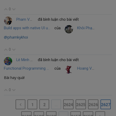
0
Pham Van Thinh
đã bình luận cho bài viết
Build apps with native UI using Xamarin in Visual Studio
của
Khôi Phạm
@phamkykhoi
0
Lê Minh Tuấn
đã bình luận cho bài viết
Functional Programming với Python
của
Hoang Van Vuong
Bài hay quá!
0
1
2
...
2624
2625
2626
2627