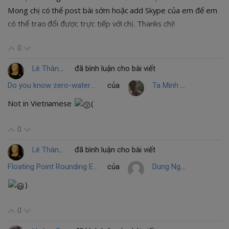
Mong chị có thể post bài sớm hoặc add Skype của em để em
có thể trao đổi được trực tiếp với chị. Thanks chị!
0
Lê Thành
đã bình luận cho bài viết
Do you know zero-watermarking??
của
Ta Minh THANH
Not in Vietnamese
(
0
Lê Thành
đã bình luận cho bài viết
Floating Point Rounding Error và câu chuyện của một game thủ Dota
của
Dung Nguyen Quang
)
0