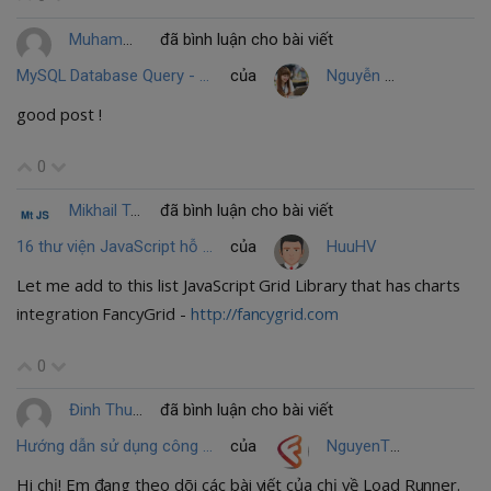
Muhammed Dastagir Husain
đã bình luận cho bài viết
MySQL Database Query - Phần 1
của
Nguyễn Thị Hồng Nhung
good post !
0
Mikhail Tatsky
đã bình luận cho bài viết
16 thư viện JavaScript hỗ trợ tạo biểu đồ đẹp
của
HuuHV
Let me add to this list JavaScript Grid Library that has charts
integration FancyGrid -
http://fancygrid.com
0
Đinh Thuý Quỳnh
đã bình luận cho bài viết
Hướng dẫn sử dụng công cụ kiểm thử Loadrunner
của
NguyenThiHue
Hi chị! Em đang theo dõi các bài viết của chị về Load Runner.