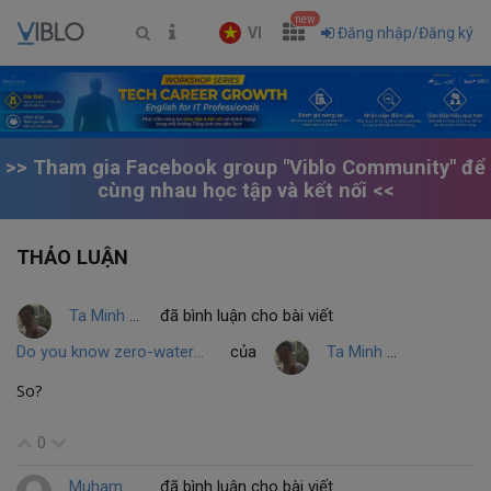
new
VI
Đăng nhập/Đăng ký
>> Tham gia Facebook group "Viblo Community" để
cùng nhau học tập và kết nối <<
THẢO LUẬN
Ta Minh THANH
đã bình luận cho bài viết
Do you know zero-watermarking??
của
Ta Minh THANH
So?
0
Muhammed Dastagir Husain
đã bình luận cho bài viết