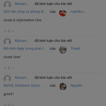
Muhammed Dastagir Husain
đã bình luận cho bài viết
XSS tấn công và phòng thủ: Lý thuyết về XSS
của
manhhomienbienthuy
Great & Informative One
0
Muhammed Dastagir Husain
đã bình luận cho bài viết
Mô hình Agile trong phát triển và kiểm thử phầm mềm
của
Thanh
Great One!
0
Muhammed Dastagir Husain
đã bình luận cho bài viết
MySQL Database Query - Phần 2
của
Nguyễn Thị Hồng Nhung
good !
0