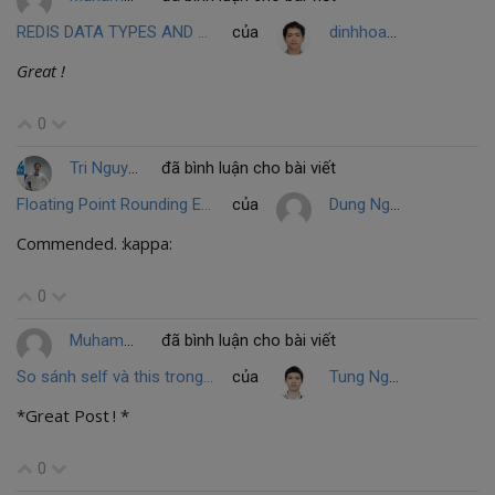
REDIS DATA TYPES AND COMMANDS
của
dinhhoanglong91
Great !
0
Tri Nguyen
đã bình luận cho bài viết
Floating Point Rounding Error và câu chuyện của một game thủ Dota
của
Dung Nguyen Quang
Commended. :kappa:
0
Muhammed Dastagir Husain
đã bình luận cho bài viết
So sánh self và this trong PHP
của
Tung Nguyen
*Great Post ! *
0