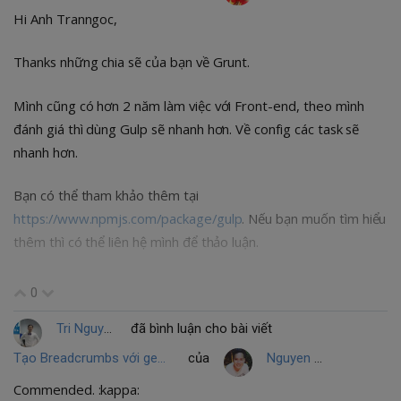
Hi Anh Tranngoc,
Thanks những chia sẽ của bạn về Grunt.
Mình cũng có hơn 2 năm làm việc với Front-end, theo mình
đánh giá thì dùng Gulp sẽ nhanh hơn. Về config các task sẽ
nhanh hơn.
Bạn có thể tham khảo thêm tại
https://www.npmjs.com/package/gulp
. Nếu bạn muốn tìm hiểu
thêm thì có thể liên hệ mình để thảo luận.
Good luck!
0
Tri Nguyen
đã bình luận cho bài viết
Tạo Breadcrumbs với gem Gretel
của
Nguyen Tan Duc
Commended. :kappa: