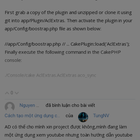
First grab a copy of the plugin and unzipped or clone it using
git into app/Plugin/AclExtras. Then activate the plugin in your
app/Config/boostrap.php file as shown below:
//app/Config/boostrap.php // ... CakePlugin::load('AclExtras');
Finally execute the following command in the CakePHP
console:
./Console/cake AclExtras.AclExtras aco_sync
Sau đó mới tới bước setPermissions
0
Nguyen Manh Cuong
đã bình luận cho bài viết
Cách tạo một ứng dụng chạy video trên Android application
của
TungNV
AD có thể cho mình xin project được không,mình đang làm
một ứng dụng xem youtube nhưng toàn hướng dẫn youtube