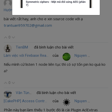
Tuấn Trần
đã bình luận cho bài viết
Hướng dẫn làm một app nghe nhạc online và offline đơn giản
của
CodeLamGi
bài viết rất hay, anh cho e xin source code với ạ
trantuan959702@gmail.com
0
TienBM
đã bình luận cho bài viết
Làm việc với Firebase Realtime Database
của
Nguyen Manh Quan
Nếu mình cứ listen 1 node liên tục thì có sợ tốn pin ko quá ko
a?
0
Văn Tùng Nguyễn
đã bình luận cho bài viết
[CakePHP] Access Control List (p2)
của
Nguyen Van Huong
Phần này bạn làm thiếu 1 bước đó là cài Plugin AclExtras