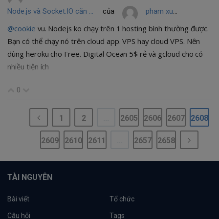
Node.js và Socket.IO căn bản
của
pham xuan thanh
@cookie
vu. Nodejs ko chạy trên 1 hosting bình thường được.
Bạn có thể chạy nó trên cloud app. VPS hay cloud VPS. Nên
dùng heroku cho Free. Digital Ocean 5$ rẻ và gcloud cho có
nhiều tiện ích
0
1
2
...
2605
2606
2607
2608
2609
2610
2611
...
2657
2658
TÀI NGUYÊN
Bài viết
Tổ chức
Câu hỏi
Tags