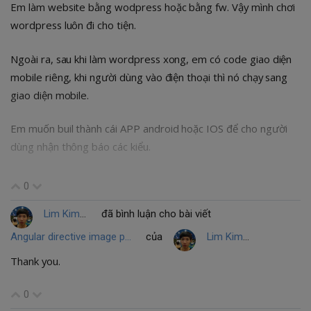
Em làm website bằng wodpress hoặc bằng fw. Vậy mình chơi
wordpress luôn đi cho tiện.
Ngoài ra, sau khi làm wordpress xong, em có code giao diện
mobile riêng, khi người dùng vào điện thoại thì nó chạy sang
giao diện mobile.
Em muốn buil thành cái APP android hoặc IOS để cho người
dùng nhận thông báo các kiểu.
Anh có thể mô tả sơ lược các bước mình cần thực hiện để em
0
hình dung không?
Lim Kimhuor
đã bình luận cho bài viết
Em cài phonegap rồi và em thấy nó như xampp vậy đó, nhưng
Angular directive image popup với Magnific Popup plugin
của
Lim Kimhuor
em thử bỏ HTML thôi.
Thank you.
Nhờ anh tư vấn giúp1
0