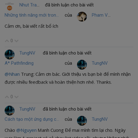
Nhut Tran
đã bình luận cho bài viết
Những tính năng mới trong Laravel 5.3
của
Pham Van Duc
Cảm ơn, bài viết rất bổ ích
0
TungNV
đã bình luận cho bài viết
A* Pathfinding
của
TungNV
@Nhan
Trung: Cảm ơn bác. Giới thiệu vs bạn bè để mình nhận
được nhiều feedback và hoàn thiện hơn nhé. Thanks.
0
TungNV
đã bình luận cho bài viết
Cách tạo một ứng dụng chạy video trên Android application
của
TungNV
Chào
@Nguyen
Manh Cuong Để mai mình tìm lại cho. Ngày
xưa làm 1 project có cả chạy list video rồi, nhưng không nhớ