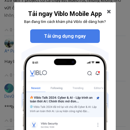
vứt ở phương trời nào nữa rồi. Ngày đó nghịch ngợm nên
Tải ngay Viblo Mobile App
không vứt lên githup
Bạn đang tìm cách khám phá Viblo dễ dàng hơn?
0
Tải ứng dụng ngay
Nhan Trung
đã bình luận cho bài viết
A* Pathfinding
của
TungNV
Hay bac oi..
0
Thai Nguyen
đã bình luận cho bài viết
DevOps là gì ? Phần II
của
Nhật Nguyễn
***bai viet rat huu ich
0