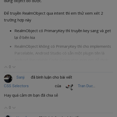
dùng object đó được.
Để truyền RealmObject qua intent thì em thử xem xét 2
trường hợp này
RealmObject có PrimaryKey thì truyền key sang và get
lại ở bên kia
RealmObject không có PrimaryKey thì cho implements
Parcelable, Android Studio có sẵn một plugin tên là
Android Parcelable Code Generator giúp em dễ thực
hiện việc này. Sau đó thì ta truyền RealmObject qua
0
intent một cách bình thường
Sanji
đã bình luận cho bài viết
CSS Selectors
của
Tran Duc Thang
Hay quá cảm ơn bạn đã chia sẻ
0