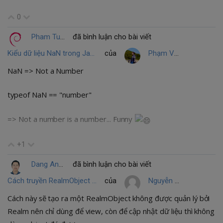
0
Pham Tuan
đã bình luận cho bài viết
Kiểu dữ liệu NaN trong JavaScript - Một cái nhìn sâu sắc
của
Phạm Văn Toàn
NaN => Not a Number
typeof NaN == "number"
=> Not a number is a number... Funny
+1
Dang Anh Quan
đã bình luận cho bài viết
Cách truyền RealmObject qua Intent
của
Nguyễn Quang
Cách này sẽ tạo ra một RealmObject không được quản lý bởi
Realm nên chỉ dùng để view, còn để cập nhật dữ liệu thì không