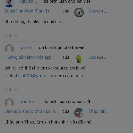
Nguyễn Duy Tá
đã bình luận cho bài viết
Scala Function (Part 1)
của
Nguyễn Hương
Khá thú vị, thanks chị nhiều ạ
0
Tan Ta
đã bình luận cho bài viết
Hướng dẫn làm một app nghe nhạc online và offline đơn giản (Part 2-1)
của
CodeLamGi
anh ơi, có thể cho em xin source code với
tanhattan005@gmail.com
em cám ơn ạ
0
Trần Văn Ngọc
đã bình luận cho bài viết
Làm app android từ css, html và js bằng PhoneGap
của
Thạo hihihihihihihihihihi
Chào anh Thạo, Em xin hỏi anh 1 vấn đề nhé