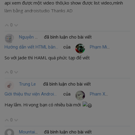
api xem được một video thôi,ko show được list video,mình
làm bằng androistudio Thanks AD
0
Nguyễn Quang Thanh
đã bình luận cho bài viết
Hướng dẫn viết HTML bằng Haml hiệu quả
của
Phạm Minh Hướng
So với Jade thì HAML quá phức tạp để viết
0
Trung Le
đã bình luận cho bài viết
Giới thiệu thư viện Android Support Design
của
Pham Xuan Lu
Hay lắm. Hi vọng bạn có nhiều bài mới
0
Mountain Nguyen
đã bình luận cho bài viết