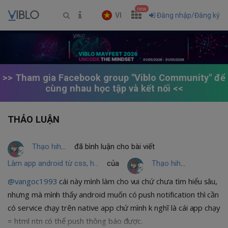
new
VI
Đăng nhập/Đăng ký
>> Tham gia Facebook group "Viblo Community" để
cùng nhau học tập và kết nối <<
THẢO LUẬN
Thạo hihihihihihihihihihi
đã bình luận cho bài viết
Làm app android từ css, html và js bằng PhoneGap
của
Thạo hihihihihihihihihihi
@vangoc1993
cái này mình làm cho vui chứ chưa tìm hiểu sâu,
nhưng mà mình thấy android muốn có push notification thì cần
có service chạy trên native app chứ mình k nghĩ là cái app chạy
= html ntn có thể push thông báo được.