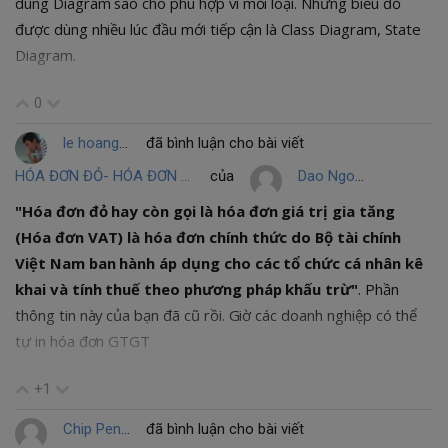
dùng Diagram sao cho phù hợp vì mỗi loại. Những biểu đổ
được dùng nhiều lúc đầu mới tiếp cận là Class Diagram, State
Diagram.
0
le hoang dieu
đã bình luận cho bài viết
HÓA ĐƠN ĐỎ- HÓA ĐƠN VAT- HÓA ĐƠN GIÁ TRỊ GIA TĂNG
của
Dao Ngoc Thuy
"Hóa đơn đỏ hay còn gọi là hóa đơn giá trị gia tăng
(Hóa đơn VAT) là hóa đơn chính thức do Bộ tài chính
Việt Nam ban hành áp dụng cho các tổ chức cá nhân kê
khai và tính thuế theo phương pháp khấu trừ"
. Phần
thông tin này của bạn đã cũ rồi. Giờ các doanh nghiệp có thể
tự in hóa đơn GTGT
+1
Chip PenguinBlue
đã bình luận cho bài viết