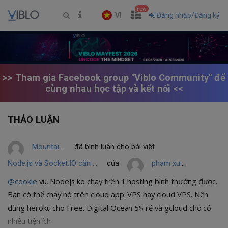
new
VI
Đăng nhập/Đăng ký
>> Tham gia Facebook group "Viblo Community" để
cùng nhau học tập và kết nối <<
THẢO LUẬN
Mountain Nguyen
đã bình luận cho bài viết
Node.js và Socket.IO căn bản
của
pham xuan thanh
@cookie
vu. Nodejs ko chạy trên 1 hosting bình thường được.
Bạn có thể chạy nó trên cloud app. VPS hay cloud VPS. Nên
dùng heroku cho Free. Digital Ocean 5$ rẻ và gcloud cho có
nhiều tiện ích