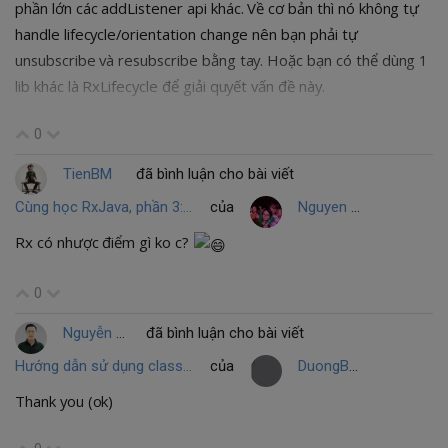
phần lớn các addListener api khác. Về cơ bản thì nó không tự
handle lifecycle/orientation change nên bạn phải tự
unsubscribe và resubscribe bằng tay. Hoặc bạn có thể dùng 1
lib khác là RxLifecycle để giải quyết vấn đề này.
0
TienBM
đã bình luận cho bài viết
Cùng học RxJava, phần 3: Core Operators
của
Nguyen Thanh Hai
Rx có nhược điểm gì ko c?
0
Nguyễn Huy Hùng
đã bình luận cho bài viết
Hướng dẫn sử dụng class Support trong model
của
DuongBV
Thank you (ok)