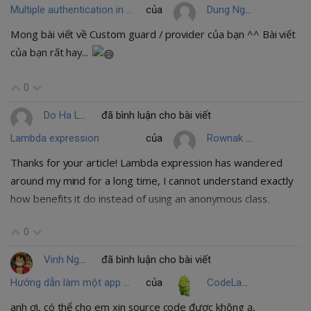
Multiple authentication in Laravel 5.2
của
Dung Nguyen Quang
Mong bài viết về Custom guard / provider của bạn ^^ Bài viết
của bạn rất hay...
0
Do Ha Long
đã bình luận cho bài viết
Lambda expression
của
Rownak Jahan
Thanks for your article! Lambda expression has wandered
around my mind for a long time, I cannot understand exactly
how benefits it do instead of using an anonymous class.
0
Vinh Nguyen
đã bình luận cho bài viết
Hướng dẫn làm một app nghe nhạc online và offline đơn giản (Part 2-1)
của
CodeLamGi
anh ơi, có thể cho em xin source code được không ạ,