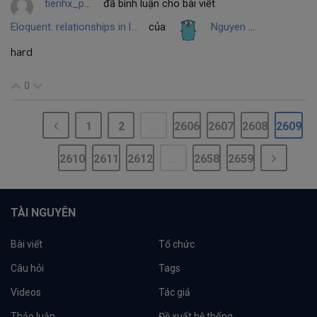
tienhx_php
đã bình luận cho bài viết
Eloquent: relationships in laravel-Phần 2
của
Nguyen Ngoc Trung
hard
0
1
2
...
2606
2607
2608
2609
2610
2611
2612
...
2658
2659
TÀI NGUYÊN
Bài viết
Tổ chức
Câu hỏi
Tags
Videos
Tác giả
Thảo luận
Đề xuất hệ thống