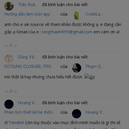
Trần Xuân Tuấn Danh
đã bình luận cho bài viết
Hướng dẫn làm một app nghe nhạc online và offline đơn giản
của
CodeLamGi
anh cho e xin source về tham khảo được không ạ. e đang cần
gấp ạ Gmail của e :
longthanh995@gmail.com
em cám ơn a!
0
Dũng Văn
đã bình luận cho bài viết
SỬ DỤNG CLOSURE, PROTOCOL LÀM CODE GỌN GÀNG DỄ HIỂU HƠN.
của
Phạm Quang Huy
nói thật là hay nhưng chưa hiểu hết được
(
0
Hoang Van Trinh
đã bình luận cho bài viết
Phân tích thiết kế hệ thống thông tin sử dụng biểu đồ UML (Phần 2)
của
Hoang Van Trinh
@TienBM
Còn tùy thuộc vào mục đích mình muốn là gì thì sẽ