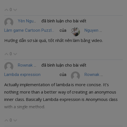
0
Yên Nguyễn
đã bình luận cho bài viết
Làm game Cartoon Puzzle sử dung photoshop và Unity 2D
của
Nguyen Van Mui
Hướng dẫn sơ sài quá, tốt nhất nên làm bằng video.
0
Rownak Jahan
đã bình luận cho bài viết
Lambda expression
của
Rownak Jahan
Actually implementation of lambda is more concise. It's
nothing more than a better way of creating an anonymous
inner class. Basically Lambda expression is Anonymous class
with a single method.
0