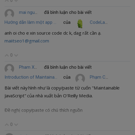
0
mai nguyen
đã bình luận cho bài viết
Hướng dẫn làm một app nghe nhạc online và offline đơn giản
của
CodeLamGi
anh oi cho e xin source code dc k, dag rất cần ạ.
maiitseo1@gmail.com
0
Pham Xuan Dung
đã bình luận cho bài viết
Introduction of Maintainable Javascript 4
của
Phạm Cẩm Anh
Bài viết này hình như là copy/paste từ cuốn "Maintainable
JavaScript" của nhà xuất bản O'Reilly Media.
Đề nghị copy/paste có chú thích nguồn
0