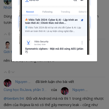
Những mẹo nhỏ trong unity phần 2
của
Dao Dinh Cuong
Dùng Anima2D ngon hơn bác..rẽ hơn 5$ còn có thêm phần
tương tác vật lý cho animation nữa.
0
Nguyen Van Toan
đã bình luận cho bài viết
Giới thiệu thư viện AndroidAnnotation
của
Nghi Can
nên có ví dụ rõ ràng hơn một tí
0
Nguyen Thanh Hai
đã bình luận cho bài viết
Cùng học RxJava, phần 3: Core Operators
của
Nguyen Thanh Hai
@tienbm.94
: Đối với Android mà nói thì 1 trong những nhược
điểm của RxJava là nó có thể gây memory leak - cũng như