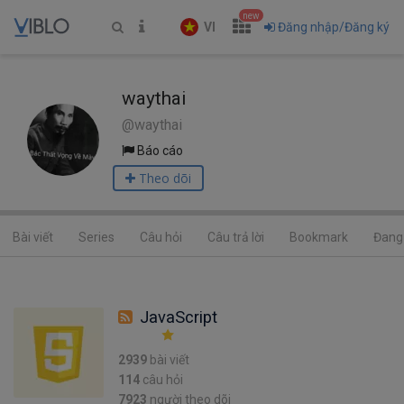
new
VI
Đăng nhập/Đăng ký
waythai
@waythai
Báo cáo
Theo dõi
Bài viết
Series
Câu hỏi
Câu trả lời
Bookmark
Đang 
JavaScript
2939
bài viết
114
câu hỏi
7923
người theo dõi