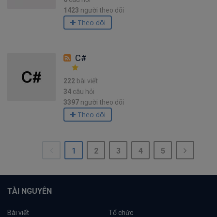
1423
người theo dõi
Theo dõi
C#
222
bài viết
34
câu hỏi
3397
người theo dõi
Theo dõi
1
2
3
4
5
TÀI NGUYÊN
Bài viết
Tổ chức