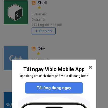
Shell
58
bài viết
0
câu hỏi
1141
người theo dõi
Theo dõi
C++
158
bài viết
7
câu hỏi
Tải ngay Viblo Mobile App
2996
người theo dõi
Bạn đang tìm cách khám phá Viblo dễ dàng hơn?
Theo dõi
Tải ứng dụng ngay
jQuery
232
bài viết