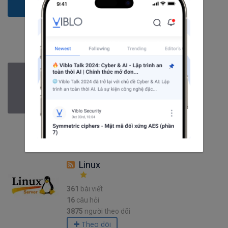
39
câu hỏi
3146
người theo dõi
Theo dõi
C
63
bài viết
5
câu hỏi
1748
người theo dõi
Theo dõi
Linux
361
bài viết
16
câu hỏi
3875
người theo dõi
Theo dõi