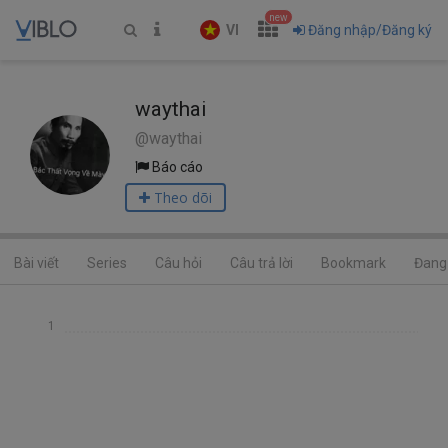
new
VI
Đăng nhập/Đăng ký
waythai
@waythai
Báo cáo
Theo dõi
Bài viết
Series
Câu hỏi
Câu trả lời
Bookmark
Đang 
1