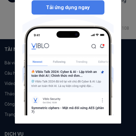
Phân tích thiết kế hệ thống thông tin sử dụng
biểu đồ UML (Phần 1)
Tải ứng dụng ngay
UML
Abstract Class
Phân tích thiết kế
use case diagram
108
291.1K
115
1
TÀI NGUYÊN
Bài viết
Tổ chức
Câu hỏi
Tags
Videos
Tác giả
Thảo luận
Đề xuất hệ thống
Công cụ
Machine Learning
Trạng thái hệ thống
DỊCH VỤ