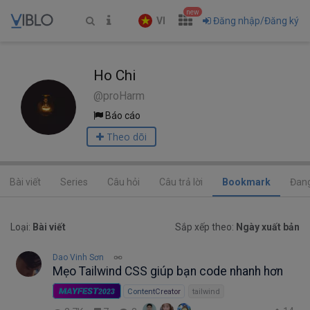
new
VI
Đăng nhập/Đăng ký
Ho Chi
@proHarm
Báo cáo
Theo dõi
Bài viết
Series
Câu hỏi
Câu trả lời
Bookmark
Đang
Loại:
Bài viết
Sắp xếp theo:
Ngày xuất bản
Dao Vinh Sơn
Mẹo Tailwind CSS giúp bạn code nhanh hơn
MAYFEST
2023
ContentCreator
tailwind