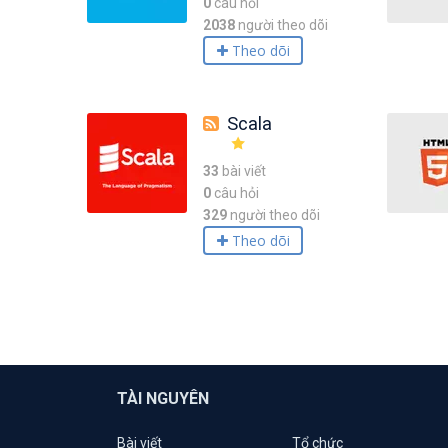
0
câu hỏi
2038
người theo dõi
Theo dõi
Scala
33
bài viết
0
câu hỏi
329
người theo dõi
Theo dõi
TÀI NGUYÊN
Bài viết
Tổ chức