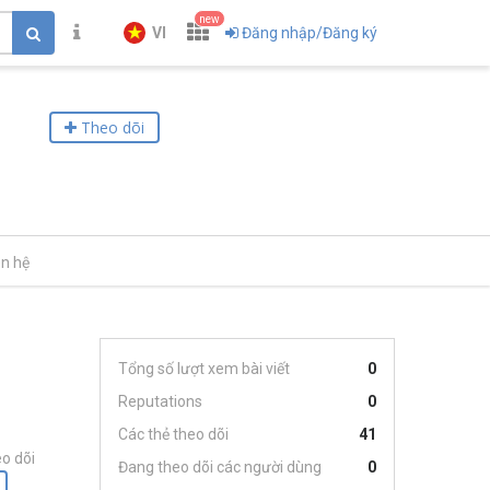
new
VI
Đăng nhập/Đăng ký
Theo dõi
ên hệ
Tổng số lượt xem bài viết
0
Reputations
0
Các thẻ theo dõi
41
o dõi
Đang theo dõi các người dùng
0