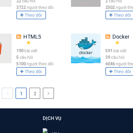
22
câu hỏi
2
câu hỏi
3722
người theo dõi
2502
người the
Theo dõi
Theo dõi
HTML5
Docker
190
bài viết
591
bài viết
5
câu hỏi
39
câu hỏi
5100
người theo dõi
6046
người the
Theo dõi
Theo dõi
1
2
DỊCH VỤ