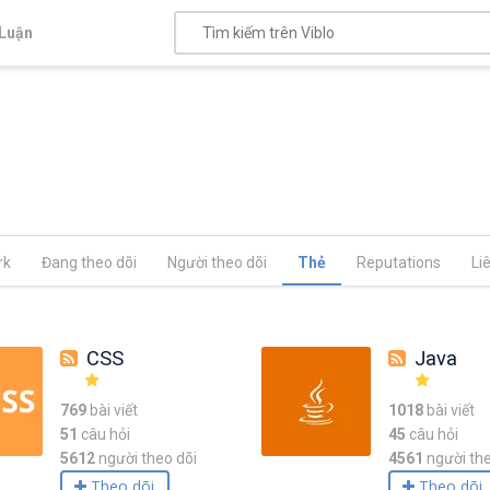
Luận
rk
Đang theo dõi
Người theo dõi
Thẻ
Reputations
Li
CSS
Java
769
bài viết
1018
bài viết
51
câu hỏi
45
câu hỏi
5612
người theo dõi
4561
người the
Theo dõi
Theo dõi