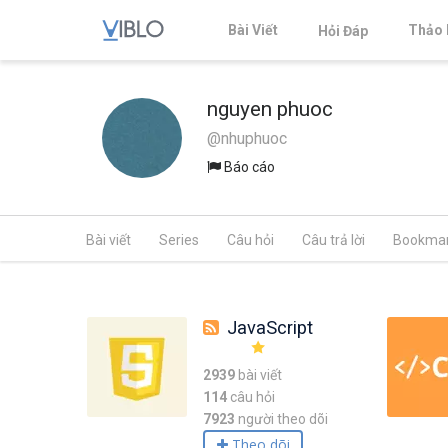
Bài Viết
Thảo 
Hỏi Đáp
nguyen phuoc
@nhuphuoc
Báo cáo
Bài viết
Series
Câu hỏi
Câu trả lời
Bookma
JavaScript
2939
bài viết
114
câu hỏi
7923
người theo dõi
Theo dõi