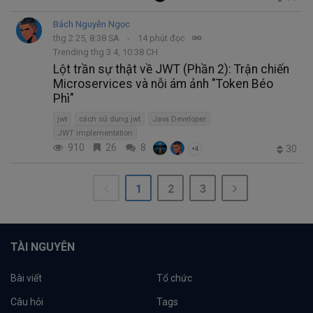
Bách Nguyễn Ngọc
thg 2 25, 8:38 SA
14 phút đọc
Trending thg 3 4, 10:38 CH
Lột trần sự thật về JWT (Phần 2): Trận chiến
Microservices và nỗi ám ảnh "Token Béo
Phì"
jwt
cách sử dụng jwt
Java Developer
JWT implementation
910
26
8
30
+4
1
2
3
TÀI NGUYÊN
Bài viết
Tổ chức
Câu hỏi
Tags