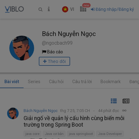
new
VI
Đăng nhập/Đăng ký
Bách Nguyễn Ngọc
@ngocbach99
Báo cáo
Theo dõi
Bài viết
Series
Câu hỏi
Câu trả lời
Bookmark
Đang
Bách Nguyễn Ngọc
thg 7 25, 7:05 CH
44 phút đọc
Giải ngố về quản lý cấu hình cùng biến môi
trường trong Spring Boot
java core
Java cơ bản
java springboot
Java Developer