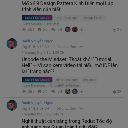
Mổ xẻ 9 Design Pattern Kinh Điển mọi Lập
trình viên cần biết
MAYFEST2026
Java Developer
Design Partern
Java cơ bản
java core
501
26
38
27
9+
Bách Nguyễn Ngọc
thg 5 18, 6:12 CH
14 phút đọc
Trending thg 6 15, 4:09 CH
Uncode the Mindset: Thoát khỏi "Tutorial
Hell" – Vì sao xem video thì hiểu, mở IDE lên
lại "trắng não"?
MAYFEST2026
AIForDeveloper
java core
Java Developer
UncodeTheMindset
387
34
30
38
9+
Bách Nguyễn Ngọc
thg 5 14, 3:53 CH
58 phút đọc
Trending thg 5 29, 5:45 CH
Nghệ thuật cân bằng trong Redis: Tốc độ
ánh sáng hay Sự an toàn tuyệt đối?