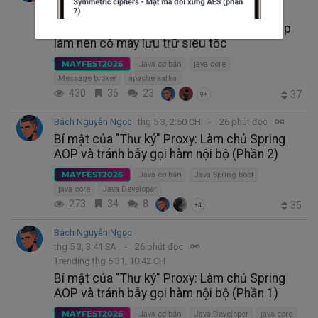
Trending thg 5 28, 3:03 CH
Giải phẫu Apache Kafka: Những mảnh ghép
làm nên cỗ máy lưu trữ siêu tốc
MAYFEST2026
Java cơ bản
java core
Message broker
apache kafka
430
35
23
37
9+
Bách Nguyễn Ngọc
thg 5 3, 2:50 CH
26 phút đọc
Bí mật của "Thư ký" Proxy: Làm chủ Spring
AOP và tránh bẫy gọi hàm nội bộ (Phần 2)
MAYFEST2026
Java cơ bản
Java Spring boot
java core
Java Developer
273
34
8
35
+4
Bách Nguyễn Ngọc
thg 5 3, 3:41 SA
26 phút đọc
Trending thg 5 31, 10:42 CH
Bí mật của "Thư ký" Proxy: Làm chủ Spring
AOP và tránh bẫy gọi hàm nội bộ (Phần 1)
MAYFEST2026
Java cơ bản
Java Developer
java core