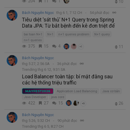
204
11
1
10
Bách Nguyễn Ngọc
thg 6 1, 7:12 CH
54 phút đọc
Tiêu diệt 'sát thủ' N+1 Query trong Spring
Data JPA: Từ bắt bệnh đến kê đơn triệt để
bai toan N+1
N+1
n+1 queries problem
N+1 query
n+1 queries
375
15
4
11
+1
Bách Nguyễn Ngọc
thg 5 27, 2:56 SA
36 phút đọc
Trending thg 6 12, 9:31 SA
Load Balancer toàn tập: bí mật đằng sau
các hệ thống triệu traffic
MAYFEST2026
Application Load Balancing
Java cơ bản
Java Developer
java core
422
27
15
26
+9
Bách Nguyễn Ngọc
thg 5 26, 5:32 CH
90 phút đọc
Trending thg 6 5, 8:27 CH