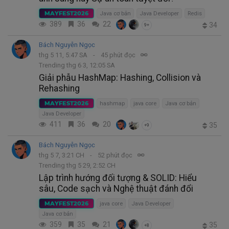
MAYFEST2026
Java cơ bản
Java Developer
Redis
389
36
22
34
9+
Bách Nguyễn Ngọc
thg 5 11, 5:47 SA
45 phút đọc
Trending thg 6 3, 12:05 SA
Giải phẫu HashMap: Hashing, Collision và
Rehashing
MAYFEST2026
hashmap
java core
Java cơ bản
Java Developer
411
36
20
35
+9
Bách Nguyễn Ngọc
thg 5 7, 3:21 CH
52 phút đọc
Trending thg 5 29, 2:52 CH
Lập trình hướng đối tượng & SOLID: Hiểu
sâu, Code sạch và Nghệ thuật đánh đổi
MAYFEST2026
java core
Java Developer
Java cơ bản
359
35
21
35
+8