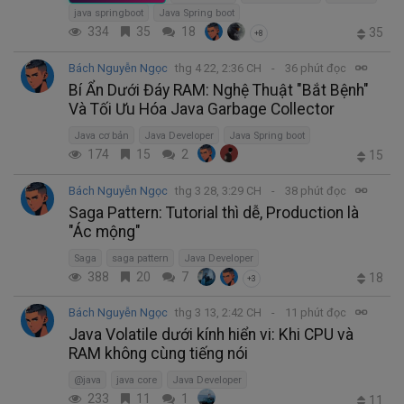
java springboot
Java Spring boot
334
35
18
35
+8
Bách Nguyễn Ngọc
thg 4 22, 2:36 CH
36 phút đọc
Bí Ẩn Dưới Đáy RAM: Nghệ Thuật "Bắt Bệnh"
Và Tối Ưu Hóa Java Garbage Collector
Java cơ bản
Java Developer
Java Spring boot
174
15
2
15
Bách Nguyễn Ngọc
thg 3 28, 3:29 CH
38 phút đọc
Saga Pattern: Tutorial thì dễ, Production là
"Ác mộng"
Saga
saga pattern
Java Developer
388
20
7
18
+3
Bách Nguyễn Ngọc
thg 3 13, 2:42 CH
11 phút đọc
Java Volatile dưới kính hiển vi: Khi CPU và
RAM không cùng tiếng nói
@java
java core
Java Developer
233
11
1
11