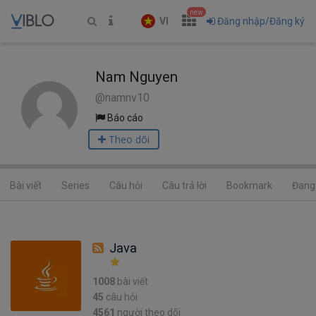
new
VI
Đăng nhập/Đăng ký
Nam Nguyen
@namnv10
Báo cáo
Theo dõi
Bài viết
Series
Câu hỏi
Câu trả lời
Bookmark
Đang 
Java
1008
bài viết
45
câu hỏi
4561
người theo dõi