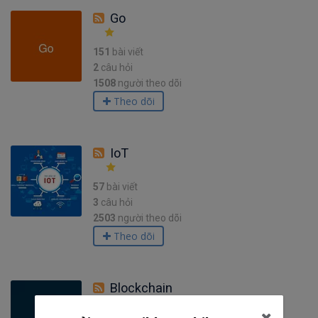
Go
151
bài viết
2
câu hỏi
1508
người theo dõi
Theo dõi
IoT
57
bài viết
3
câu hỏi
2503
người theo dõi
Theo dõi
Blockchain