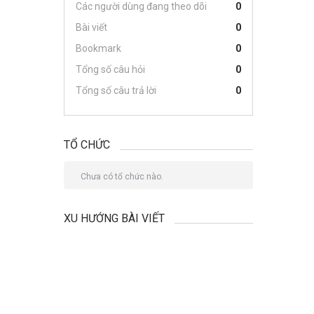
Các người dùng đang theo dõi
0
Bài viết
0
Bookmark
0
Tổng số câu hỏi
0
Tổng số câu trả lời
0
TỔ CHỨC
Chưa có tổ chức nào.
XU HƯỚNG BÀI VIẾT