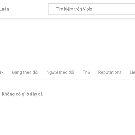
Luận
rk
Đang theo dõi
Người theo dõi
Thẻ
Reputations
Li
Không có gì ở đây cả