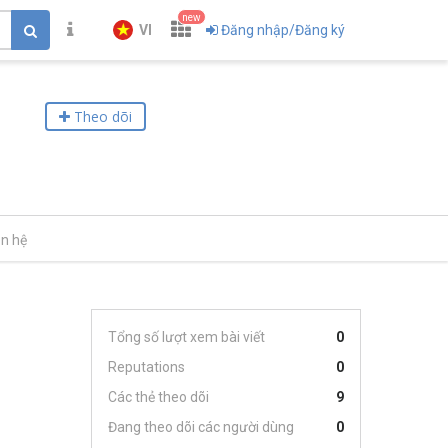
new
VI
Đăng nhập/Đăng ký
Theo dõi
ên hệ
Tổng số lượt xem bài viết
0
Reputations
0
Các thẻ theo dõi
9
Đang theo dõi các người dùng
0