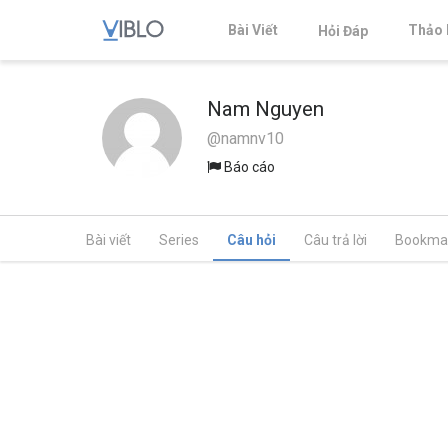
Bài Viết
Thảo 
Hỏi Đáp
Nam Nguyen
@namnv10
Báo cáo
Bài viết
Series
Câu hỏi
Câu trả lời
Bookma