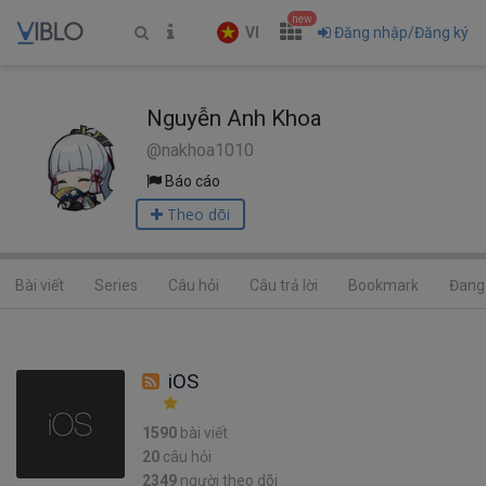
new
VI
Đăng nhập/Đăng ký
Nguyễn Anh Khoa
@nakhoa1010
Báo cáo
Theo dõi
Bài viết
Series
Câu hỏi
Câu trả lời
Bookmark
Đang 
iOS
1590
bài viết
20
câu hỏi
2349
người theo dõi