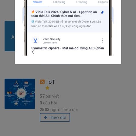
Theo dõi
Arduino
14
bài viết
1
câu hỏi
1365
người theo dõi
Theo dõi
IoT
57
bài viết
3
câu hỏi
2503
người theo dõi
Theo dõi