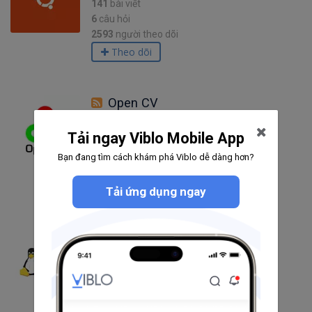
141
bài viết
6
câu hỏi
2593
người theo dõi
Theo dõi
Open CV
Tải ngay Viblo Mobile App
21
bài viết
1
câu hỏi
Bạn đang tìm cách khám phá Viblo dễ dàng hơn?
1337
người theo dõi
Theo dõi
Tải ứng dụng ngay
Unix
16
bài viết
0
câu hỏi
1142
người theo dõi