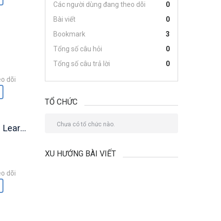
Các người dùng đang theo dõi
0
Bài viết
0
Bookmark
3
Tổng số câu hỏi
0
Tổng số câu trả lời
0
o dõi
TỔ CHỨC
Chưa có tổ chức nào.
arning
XU HƯỚNG BÀI VIẾT
o dõi