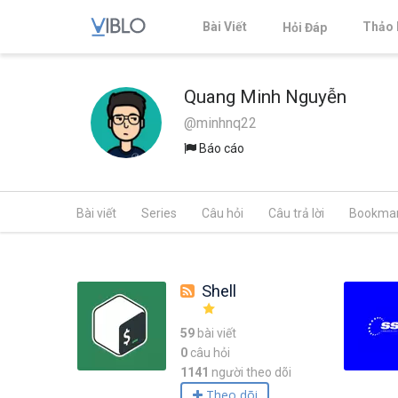
Bài Viết
Thảo 
Hỏi Đáp
Quang Minh Nguyễn
@minhnq22
Báo cáo
Bài viết
Series
Câu hỏi
Câu trả lời
Bookma
Shell
59
bài viết
0
câu hỏi
1141
người theo dõi
Theo dõi