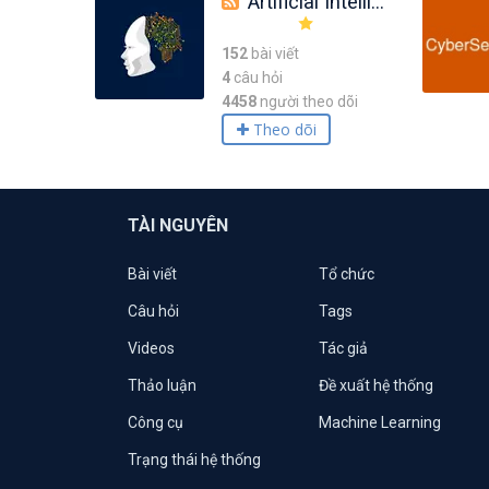
Artificial Intelligence
152
bài viết
4
câu hỏi
4458
người theo dõi
Theo dõi
TÀI NGUYÊN
Bài viết
Tổ chức
Câu hỏi
Tags
Videos
Tác giả
Thảo luận
Đề xuất hệ thống
Công cụ
Machine Learning
Trạng thái hệ thống