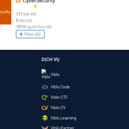
CyberSecurity
171
bài viết
0
câu hỏi
1819
người theo dõi
Theo dõi
DỊCH VỤ
Viblo
Viblo Code
Viblo CTF
Viblo CV
Viblo Learning
Viblo Partner