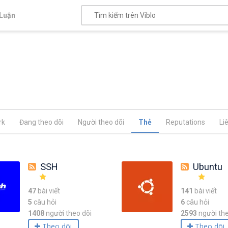
Luận
rk
Đang theo dõi
Người theo dõi
Thẻ
Reputations
Li
SSH
Ubuntu
47
bài viết
141
bài viết
5
câu hỏi
6
câu hỏi
1408
người theo dõi
2593
người the
Theo dõi
Theo dõi