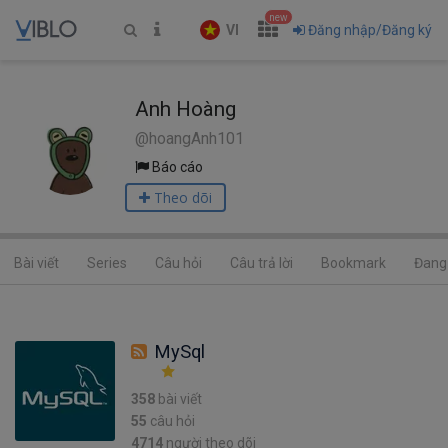
new
VI
Đăng nhập/Đăng ký
Anh Hoàng
@hoangAnh101
Báo cáo
Theo dõi
Bài viết
Series
Câu hỏi
Câu trả lời
Bookmark
Đang 
MySql
358
bài viết
55
câu hỏi
4714
người theo dõi