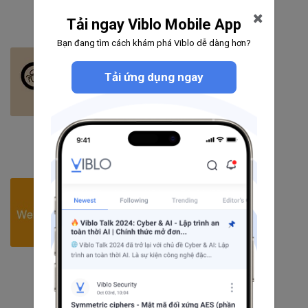
Theo dõi
Tải ngay Viblo Mobile App
Bạn đang tìm cách khám phá Viblo dễ dàng hơn?
QA
Tải ứng dụng ngay
1145
bài viết
4
câu hỏi
1012
người theo dõi
Theo dõi
WebSocket
49
bài viết
5
câu hỏi
1747
người theo dõi
Theo dõi