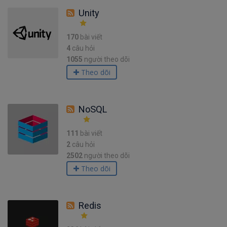
Unity
170
bài viết
4
câu hỏi
1055
người theo dõi
Theo dõi
NoSQL
111
bài viết
2
câu hỏi
2502
người theo dõi
Theo dõi
Redis