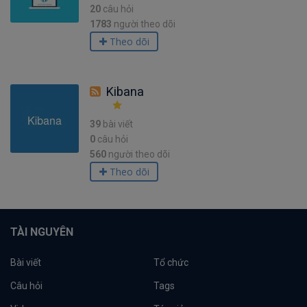
20
câu hỏi
1783
người theo dõi
Theo dõi
Kibana
39
bài viết
0
câu hỏi
560
người theo dõi
Theo dõi
TÀI NGUYÊN
Bài viết
Tổ chức
Câu hỏi
Tags