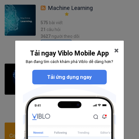
Machine Learning
575
bài viết
21
câu hỏi
3627
người theo dõi
Theo dõi
Tải ngay Viblo Mobile App
Bạn đang tìm cách khám phá Viblo dễ dàng hơn?
Deep Learning
Tải ứng dụng ngay
371
bài viết
13
câu hỏi
4548
người theo dõi
Theo dõi
Computer Vision