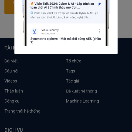
88
bài viết
1
câu hỏi
2039
người theo dõi
Theo dõi
TÀI NGUYÊN
Bài viết
Tổ chức
Câu hỏi
Tags
Videos
Tác giả
Thảo luận
Đề xuất hệ thống
Công cụ
Machine Learning
Trạng thái hệ thống
DỊCH VỤ