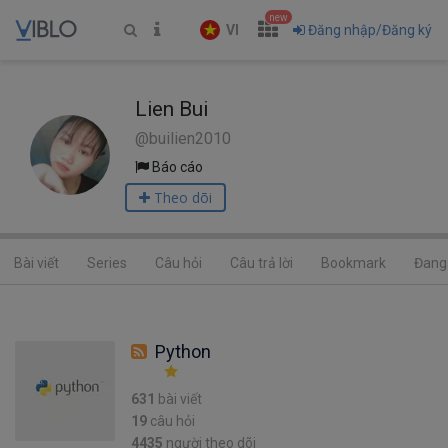
new
VI
Đăng nhập/Đăng ký
Lien Bui
@builien2010
Báo cáo
Theo dõi
Bài viết
Series
Câu hỏi
Câu trả lời
Bookmark
Đang 
Python
631
bài viết
19
câu hỏi
4435
người theo dõi