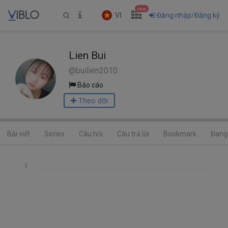
new
VI
Đăng nhập/Đăng ký
Lien Bui
@builien2010
Báo cáo
Theo dõi
Bài viết
Series
Câu hỏi
Câu trả lời
Bookmark
Đang 
1