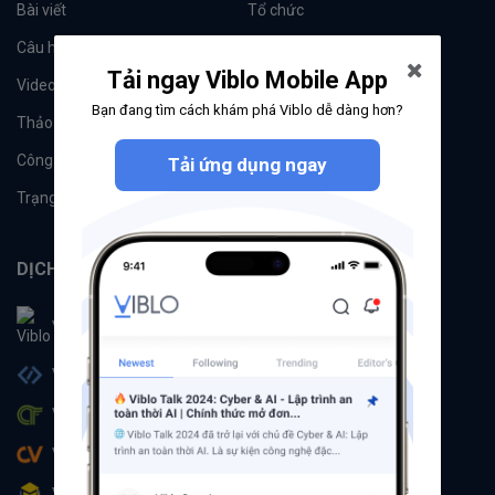
Bài viết
Tổ chức
Câu hỏi
Tags
Tải ngay Viblo Mobile App
Videos
Tác giả
Bạn đang tìm cách khám phá Viblo dễ dàng hơn?
Thảo luận
Đề xuất hệ thống
Công cụ
Machine Learning
Tải ứng dụng ngay
Trạng thái hệ thống
DỊCH VỤ
Viblo
Viblo Code
Viblo CTF
Viblo CV
Viblo Learning