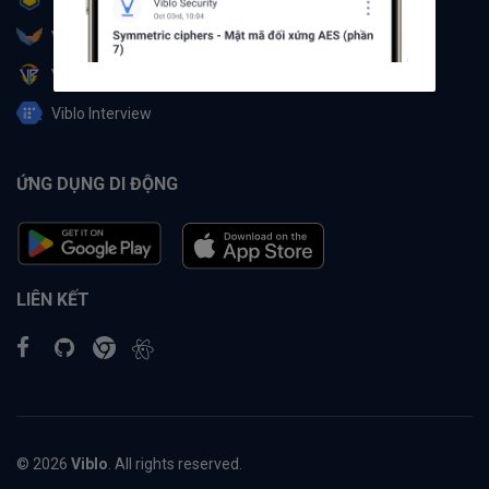
Viblo Partner
Viblo Battle
Viblo Interview
ỨNG DỤNG DI ĐỘNG
LIÊN KẾT
© 2026
Viblo
. All rights reserved.