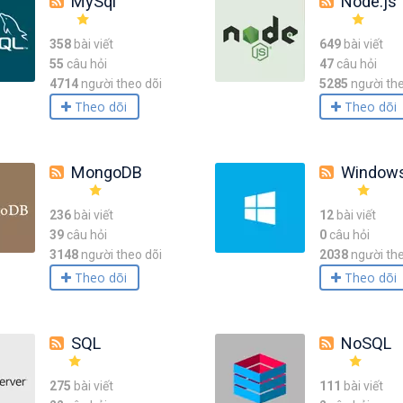
MySql
Node.js
358
bài viết
649
bài viết
55
câu hỏi
47
câu hỏi
4714
người theo dõi
5285
người the
Theo dõi
Theo dõi
MongoDB
Window
236
bài viết
12
bài viết
39
câu hỏi
0
câu hỏi
3148
người theo dõi
2038
người the
Theo dõi
Theo dõi
SQL
NoSQL
275
bài viết
111
bài viết