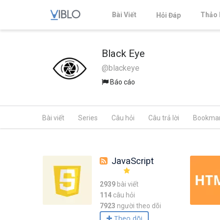
Bài Viết
Thảo 
Hỏi Đáp
Black Eye
@blackeye
Báo cáo
Bài viết
Series
Câu hỏi
Câu trả lời
Bookma
JavaScript
2939
bài viết
114
câu hỏi
7923
người theo dõi
Theo dõi