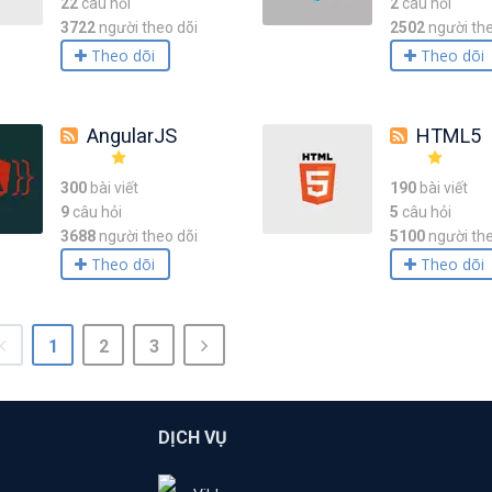
22
câu hỏi
2
câu hỏi
3722
người theo dõi
2502
người the
Theo dõi
Theo dõi
AngularJS
HTML5
300
bài viết
190
bài viết
9
câu hỏi
5
câu hỏi
3688
người theo dõi
5100
người the
Theo dõi
Theo dõi
1
2
3
DỊCH VỤ