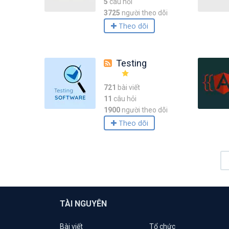
5
câu hỏi
3725
người theo dõi
Theo dõi
Testing
721
bài viết
11
câu hỏi
1900
người theo dõi
Theo dõi
TÀI NGUYÊN
Bài viết
Tổ chức