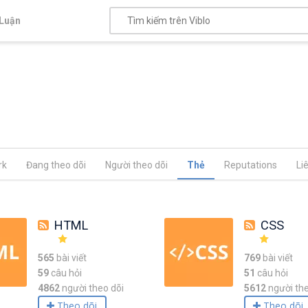
Luận
rk
Đang theo dõi
Người theo dõi
Thẻ
Reputations
Li
HTML
CSS
565
bài viết
769
bài viết
59
câu hỏi
51
câu hỏi
4862
người theo dõi
5612
người the
Theo dõi
Theo dõi