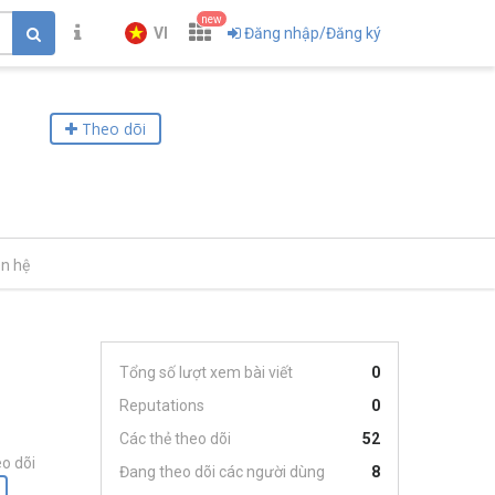
new
VI
Đăng nhập/Đăng ký
Theo dõi
ên hệ
Tổng số lượt xem bài viết
0
Reputations
0
Các thẻ theo dõi
52
o dõi
Đang theo dõi các người dùng
8