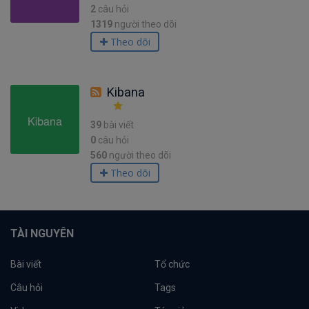
2
câu hỏi
1319
người theo dõi
Theo dõi
Kibana
39
bài viết
0
câu hỏi
560
người theo dõi
Theo dõi
TÀI NGUYÊN
Bài viết
Tổ chức
Câu hỏi
Tags