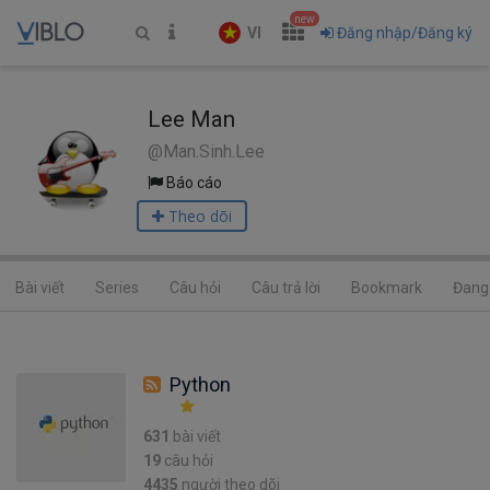
new
VI
Đăng nhập/Đăng ký
Lee Man
@Man.Sinh.Lee
Báo cáo
Theo dõi
Bài viết
Series
Câu hỏi
Câu trả lời
Bookmark
Đang 
Python
631
bài viết
19
câu hỏi
4435
người theo dõi