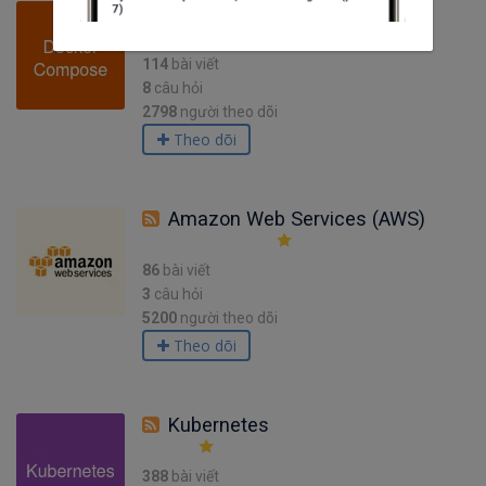
Docker Compose
114
bài viết
8
câu hỏi
2798
người theo dõi
Theo dõi
Amazon Web Services (AWS)
86
bài viết
3
câu hỏi
5200
người theo dõi
Theo dõi
Kubernetes
388
bài viết