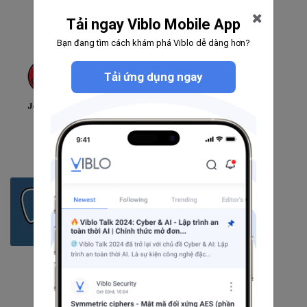
Theo dõi
Tải ngay Viblo Mobile App
Bạn đang tìm cách khám phá Viblo dễ dàng hơn?
Jenkins
Tải ứng dụng ngay
65
bài viết
1
câu hỏi
1444
người theo dõi
Theo dõi
PostgreSQL
141
bài viết
4
câu hỏi
2110
người theo dõi
Theo dõi