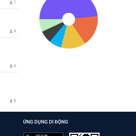
1
4
4
8
ỨNG DỤNG DI ĐỘNG