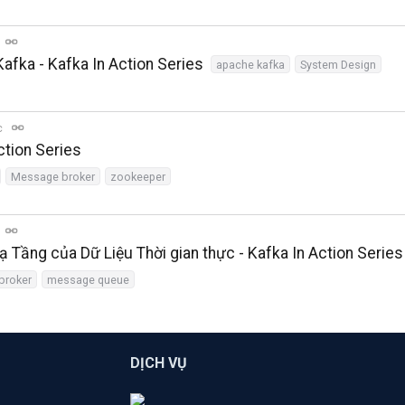
afka - Kafka In Action Series
apache kafka
System Design
c
ction Series
Message broker
zookeeper
ạ Tầng của Dữ Liệu Thời gian thực - Kafka In Action Series
broker
message queue
DỊCH VỤ