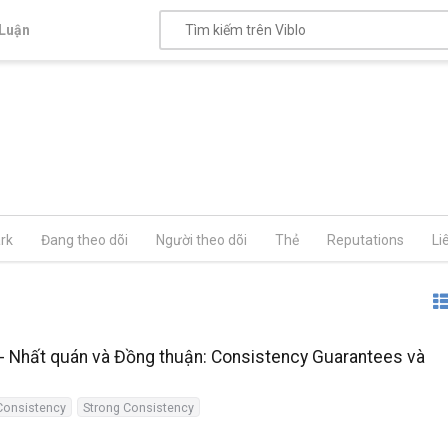
Luận
rk
Đang theo dõi
Người theo dõi
Thẻ
Reputations
Li
- Nhất quán và Đồng thuận: Consistency Guarantees và
Consistency
Strong Consistency