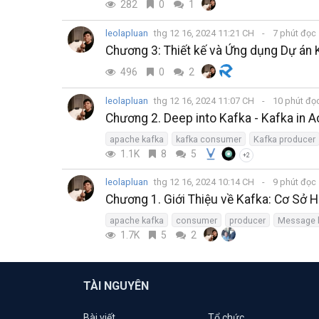
282
0
1
leolapluan
thg 12 16, 2024 11:21 CH
7 phút đọc
Chương 3: Thiết kế và Ứng dụng Dự án K
496
0
2
leolapluan
thg 12 16, 2024 11:07 CH
10 phút đọ
Chương 2. Deep into Kafka - Kafka in A
apache kafka
kafka consumer
Kafka producer
1.1K
8
5
+2
leolapluan
thg 12 16, 2024 10:14 CH
9 phút đọc
Chương 1. Giới Thiệu về Kafka: Cơ Sở H
apache kafka
consumer
producer
Message 
1.7K
5
2
TÀI NGUYÊN
Bài viết
Tổ chức