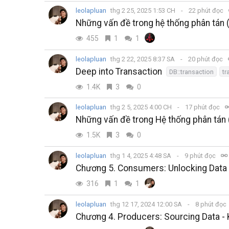
leolapluan
thg 2 25, 2025 1:53 CH
22 phút đọc
Những vấn đề trong hệ thống phân tán 
455
1
1
leolapluan
thg 2 22, 2025 8:37 SA
20 phút đọc
Deep into Transaction
DB::transaction
tr
1.4K
3
0
leolapluan
thg 2 5, 2025 4:00 CH
17 phút đọc
Những vấn đề trong Hệ thống phân tán 
1.5K
3
0
leolapluan
thg 1 4, 2025 4:48 SA
9 phút đọc
Chương 5. Consumers: Unlocking Data -
316
1
1
leolapluan
thg 12 17, 2024 12:00 SA
8 phút đọc
Chương 4. Producers: Sourcing Data - 