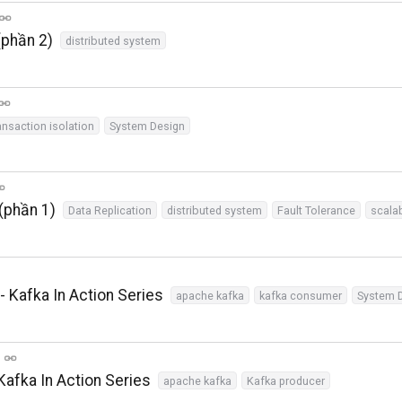
(phần 2)
distributed system
ansaction isolation
System Design
(phần 1)
Data Replication
distributed system
Fault Tolerance
scalab
 Kafka In Action Series
apache kafka
kafka consumer
System 
Kafka In Action Series
apache kafka
Kafka producer