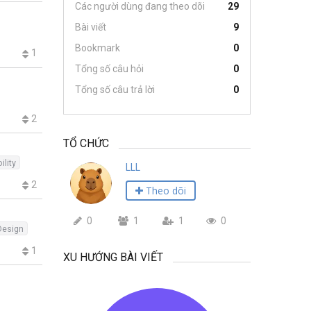
Các người dùng đang theo dõi
29
Bài viết
9
Bookmark
0
1
Tổng số câu hỏi
0
Tổng số câu trả lời
0
2
TỔ CHỨC
ility
LLL
2
Theo dõi
0
1
1
0
Design
1
XU HƯỚNG BÀI VIẾT