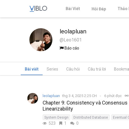
Bài Viết
Thảo 
Hỏi Đáp
leolapluan
@Leo1601
Báo cáo
Bài viết
Series
Câu hỏi
Câu trả lời
Bookma
leolapluan
thg 3 4, 2025 2:25 CH
6 phút đọc
Chapter 9: Consistency và Consensus 
Linearizability
System Design
Distributed Database
Eventual 
523
1
0