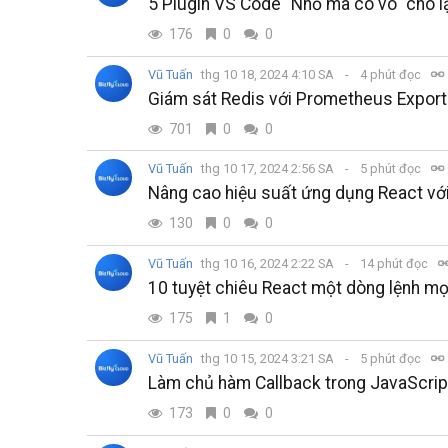
5 Plugin VS Code "Nhỏ mà có võ" cho lập
176
0
0
Vũ Tuấn
thg 10 18, 2024 4:10 SA
4 phút đọc
Giám sát Redis với Prometheus Export
701
0
0
Vũ Tuấn
thg 10 17, 2024 2:56 SA
5 phút đọc
Nâng cao hiệu suất ứng dụng React với
130
0
0
Vũ Tuấn
thg 10 16, 2024 2:22 SA
14 phút đọc
10 tuyệt chiêu React một dòng lệnh mọi 
175
1
0
Vũ Tuấn
thg 10 15, 2024 3:21 SA
5 phút đọc
Làm chủ hàm Callback trong JavaScrip
173
0
0