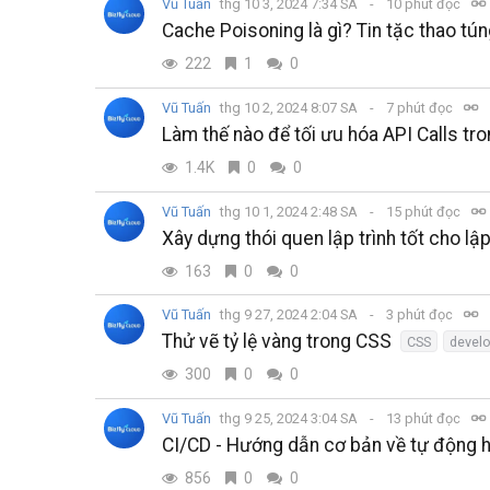
Vũ Tuấn
thg 10 3, 2024 7:34 SA
10 phút đọc
Cache Poisoning là gì? Tin tặc thao t
222
1
0
Vũ Tuấn
thg 10 2, 2024 8:07 SA
7 phút đọc
Làm thế nào để tối ưu hóa API Calls t
1.4K
0
0
Vũ Tuấn
thg 10 1, 2024 2:48 SA
15 phút đọc
Xây dựng thói quen lập trình tốt cho lậ
163
0
0
Vũ Tuấn
thg 9 27, 2024 2:04 SA
3 phút đọc
Thử vẽ tỷ lệ vàng trong CSS
CSS
devel
300
0
0
Vũ Tuấn
thg 9 25, 2024 3:04 SA
13 phút đọc
CI/CD - Hướng dẫn cơ bản về tự động 
856
0
0