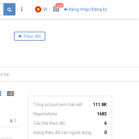
new
VI
Đăng nhập/Đăng ký
Theo dõi
ên hệ
Tổng số lượt xem bài viết
111.8K
Reputations
1683
2
Các thẻ theo dõi
6
Đang theo dõi các người dùng
0