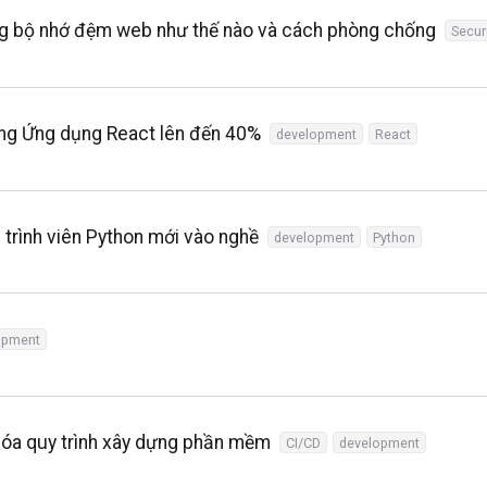
úng bộ nhớ đệm web như thế nào và cách phòng chống
Secur
rong Ứng dụng React lên đến 40%
development
React
p trình viên Python mới vào nghề
development
Python
opment
hóa quy trình xây dựng phần mềm
CI/CD
development