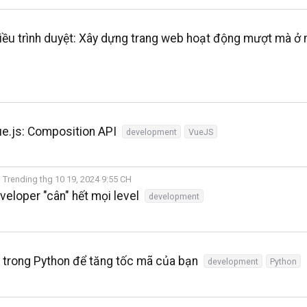
iều trình duyệt: Xây dựng trang web hoạt động mượt mà ở 
ue.js: Composition API
development
VueJS
Trending thg 10 19, 2024 9:55 CH
eloper "cân" hết mọi level
development
 trong Python để tăng tốc mã của bạn
development
Python