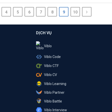
4
5
6
7
8
9
10
DỊCH VỤ
Viblo
Viblo Code
Viblo CTF
Viblo CV
Viblo Learning
Viblo Partner
Viblo Battle
Viblo Interview