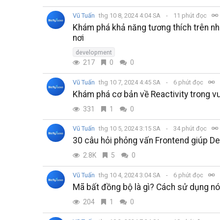
Vũ Tuấn
thg 10 8, 2024 4:04 SA
11 phút đọc
Khám phá khả năng tương thích trên nh
nơi
development
217
0
0
Vũ Tuấn
thg 10 7, 2024 4:45 SA
6 phút đọc
Khám phá cơ bản về Reactivity trong v
331
1
0
Vũ Tuấn
thg 10 5, 2024 3:15 SA
34 phút đọc
30 câu hỏi phỏng vấn Frontend giúp Dev
2.8K
5
0
Vũ Tuấn
thg 10 4, 2024 3:04 SA
6 phút đọc
Mã bất đồng bộ là gì? Cách sử dụng nó
204
1
0