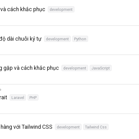
h và cách khắc phục
development
độ dài chuỗi ký tự
development
Python
ng gặp và cách khắc phục
development
JavaScript
ait
Laravel
PHP
 hàng với Tailwind CSS
development
Tailwind Css