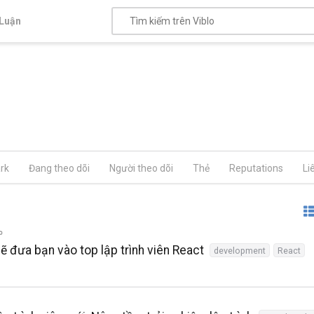
Luận
rk
Đang theo dõi
Người theo dõi
Thẻ
Reputations
Li
 đưa bạn vào top lập trình viên React
development
React