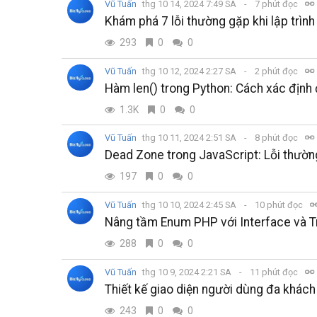
Vũ Tuấn
thg 10 14, 2024 7:49 SA
7 phút đọc
Khám phá 7 lỗi thường gặp khi lập trìn
293
0
0
Vũ Tuấn
thg 10 12, 2024 2:27 SA
2 phút đọc
Hàm len() trong Python: Cách xác định 
1.3K
0
0
Vũ Tuấn
thg 10 11, 2024 2:51 SA
8 phút đọc
Dead Zone trong JavaScript: Lỗi thườ
197
0
0
Vũ Tuấn
thg 10 10, 2024 2:45 SA
10 phút đọc
Nâng tầm Enum PHP với Interface và Tr
288
0
0
Vũ Tuấn
thg 10 9, 2024 2:21 SA
11 phút đọc
Thiết kế giao diện người dùng đa khách
243
0
0