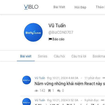
Bài Viết
Thảo 
Hỏi Đáp
Vũ Tuấn
@BizCDN0707
Báo cáo
Bài viết
Series
Câu hỏi
Câu trả lời
Bookma
Vũ Tuấn
thg 10 21, 2024 4:44 SA
11 phút đọc
Nắm vững những khái niệm React này sẽ
142
1
0
Vũ Tuấn
thg 10 21, 2024 3:52 SA
9 phút đọc