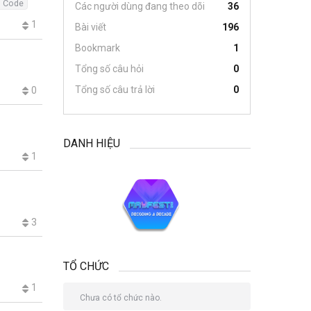
o Code
Các người dùng đang theo dõi
36
1
Bài viết
196
Bookmark
1
Tổng số câu hỏi
0
Tổng số câu trả lời
0
0
DANH HIỆU
1
3
TỔ CHỨC
1
Chưa có tổ chức nào.