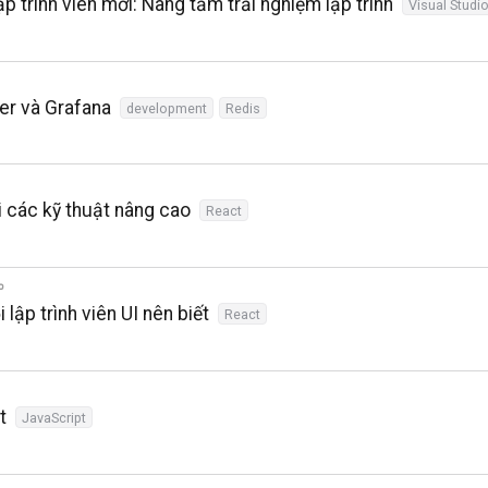
 trình viên mới: Nâng tầm trải nghiệm lập trình
Visual Studi
er và Grafana
development
Redis
 các kỹ thuật nâng cao
React
lập trình viên UI nên biết
React
t
JavaScript