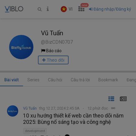
new
VI
Đăng nhập/Đăng ký
Vũ Tuấn
@BizCDN0707
Báo cáo
Theo dõi
Bài viết
Series
Câu hỏi
Câu trả lời
Bookmark
Đang
Vũ Tuấn
thg 12 27, 2024 2:45 SA
12 phút đọc
10 xu hướng thiết kế web cần theo dõi năm
2025: Bùng nổ sáng tạo và công nghệ
development