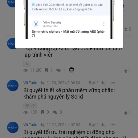
JavaScript tương lai: Đơn giản hóa việc kết
hợp mảng với `array.zip` và `array.zipkeyed`
JavaScript
113
1
0
2
Vũ Tuấn
thg 11 25, 2024 4:13 SA
19 phút đọc
Top 9 công cụ AI tự tạo code hữu ích cho
lập trình viên
AI
11.6K
1
1
1
Vũ Tuấn
thg 11 23, 2024 3:06 SA
5 phút đọc
Bí quyết thiết kế phần mềm vững chắc:
khám phá nguyên lý Solid
SOLID
139
0
0
1
Vũ Tuấn
thg 11 21, 2024 4:07 SA
8 phút đọc
Bí quyết tối ưu trải nghiệm di động cho