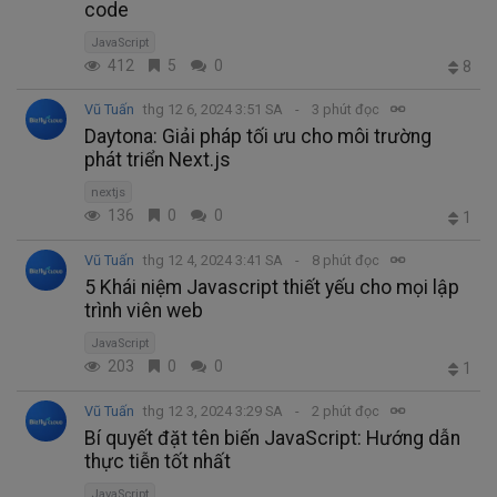
code
JavaScript
412
5
0
8
Vũ Tuấn
thg 12 6, 2024 3:51 SA
3 phút đọc
Daytona: Giải pháp tối ưu cho môi trường
phát triển Next.js
nextjs
136
0
0
1
Vũ Tuấn
thg 12 4, 2024 3:41 SA
8 phút đọc
5 Khái niệm Javascript thiết yếu cho mọi lập
trình viên web
JavaScript
203
0
0
1
Vũ Tuấn
thg 12 3, 2024 3:29 SA
2 phút đọc
Bí quyết đặt tên biến JavaScript: Hướng dẫn
thực tiễn tốt nhất
JavaScript