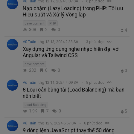
Vũ Tuấn
thg 12 17, 2024 3:07 SA
6 phút đọc
Nạp chậm (Lazy Loading) trong PHP: Tối ưu
Hiệu suất và Xử lý Vòng lặp
development
PHP
308
2
0
4
Vũ Tuấn
thg 12 13, 2024 2:33 SA
3 phút đọc
Xây dựng ứng dụng nghe nhạc hiện đại với
Angular và Tailwind CSS
development
232
0
0
0
Vũ Tuấn
thg 12 11, 2024 4:09 SA
8 phút đọc
8 Loại cân bằng tải (Load Balancing) mà bạn
nên biết
Load Balacing
1.9K
7
0
5
Vũ Tuấn
thg 12 9, 2024 6:57 SA
8 phút đọc
9 dòng lệnh JavaScript thay thế 50 dòng