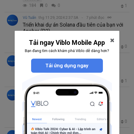
184
0
0
1
Vũ Tuấn
thg 11 29, 2024 2:37 SA
7 phút đọc
Triển khai dự án Solana đầu tiên của bạn với
Anchor (P2)
Solana
Tải ngay Viblo Mobile App
196
0
0
0
Bạn đang tìm cách khám phá Viblo dễ dàng hơn?
Vũ Tuấn
thg 11 28, 2024 2:58 SA
1 phút đọc
Thiết lập môi trường Solana cục bộ (P1)
Tải ứng dụng ngay
Solana
144
0
0
1
Vũ Tuấn
thg 11 27, 2024 3:05 SA
16 phút đọc
9 Công cụ lập trình viên cần biết để xây
dựng ứng dụng AI đỉnh cao
AI
363
0
0
0
Vũ Tuấn
thg 11 26, 2024 3:45 SA
4 phút đọc