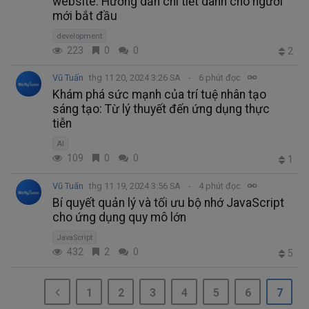
website: Hướng dẫn chi tiết dành cho người
mới bắt đầu
development
223
0
0
2
Vũ Tuấn
thg 11 20, 2024 3:26 SA
6 phút đọc
Khám phá sức mạnh của trí tuệ nhân tạo
sáng tạo: Từ lý thuyết đến ứng dụng thực
tiễn
AI
109
0
0
1
Vũ Tuấn
thg 11 19, 2024 3:56 SA
4 phút đọc
Bí quyết quản lý và tối ưu bộ nhớ JavaScript
cho ứng dụng quy mô lớn
JavaScript
432
2
0
5
1
2
3
4
5
6
7