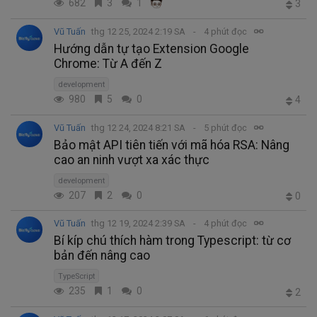
682
3
1
3
Vũ Tuấn
thg 12 25, 2024 2:19 SA
4 phút đọc
Hướng dẫn tự tạo Extension Google
Chrome: Từ A đến Z
development
980
5
0
4
Vũ Tuấn
thg 12 24, 2024 8:21 SA
5 phút đọc
Bảo mật API tiên tiến với mã hóa RSA: Nâng
cao an ninh vượt xa xác thực
development
207
2
0
0
Vũ Tuấn
thg 12 19, 2024 2:39 SA
4 phút đọc
Bí kíp chú thích hàm trong Typescript: từ cơ
bản đến nâng cao
TypeScript
235
1
0
2