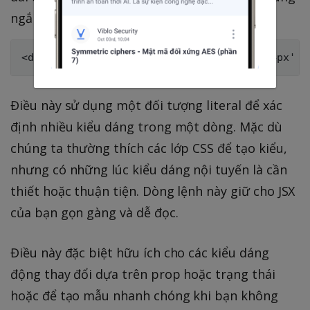
ngắn gọn hơn:
Điều này sử dụng một đối tượng literal để xác
định nhiều kiểu dáng trong một dòng. Mặc dù
chúng ta thường thích các lớp CSS để tạo kiểu,
nhưng có những lúc kiểu dáng nội tuyến là cần
thiết hoặc thuận tiện. Dòng lệnh này giữ cho JSX
của bạn gọn gàng và dễ đọc.
Điều này đặc biệt hữu ích cho các kiểu dáng
động thay đổi dựa trên prop hoặc trạng thái
hoặc để tạo mẫu nhanh chóng khi bạn không