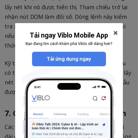
lấy nét khi nó được hiển thị. Tham chiếu trở lại
nhận nút DOM làm đối số. Dòng lệnh này kiểm
tra xem nút có tồn tại hay không (để tránh lỗi
Tải ngay Viblo Mobile App
nếu tham chiếu là null) và sau đó gọi phương
Bạn đang tìm cách khám phá Viblo dễ dàng hơn?
thức focus trên nó.
Tải ứng dụng ngay
Kỹ thuật này rất phù hợp để tạo các biểu mẫu
có thể truy cập, trong đó bạn muốn tự động lấy
nét vào trường nhập liệu đầu tiên khi biểu mẫu
được tải.
7. Câu lệnh Style ngắn gọn hơn
Các Inline Style trong React đôi khi có thể hơi
dài dòng. Dưới đây là một dòng lệnh giúp chúng