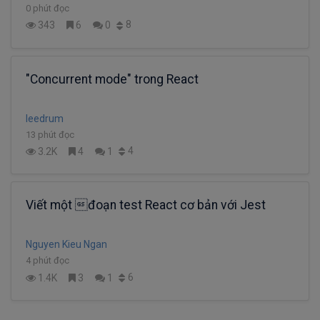
0 phút đọc
8
343
6
0
"Concurrent mode" trong React
leedrum
13 phút đọc
4
3.2K
4
1
Viết một đoạn test React cơ bản với Jest
Nguyen Kieu Ngan
4 phút đọc
6
1.4K
3
1