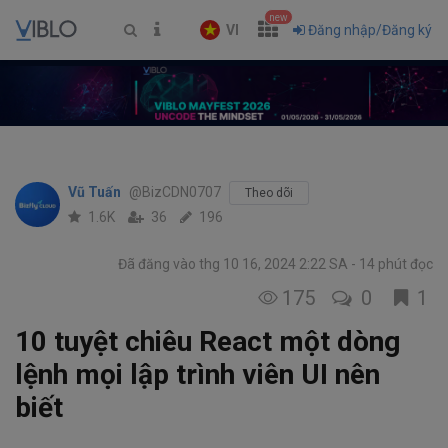
new
VI
Đăng nhập/Đăng ký
Vũ Tuấn
@BizCDN0707
Theo dõi
1.6K
36
196
Đã đăng vào thg 10 16, 2024 2:22 SA
14 phút đọc
175
0
1
10 tuyệt chiêu React một dòng
lệnh mọi lập trình viên UI nên
biết