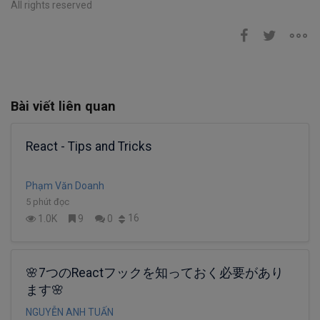
All rights reserved
Bài viết liên quan
React - Tips and Tricks
Phạm Văn Doanh
5 phút đọc
16
1.0K
9
0
🌸7つのReactフックを知っておく必要があり
ます🌸
NGUYỄN ANH TUẤN