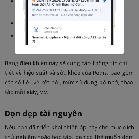
Nhấp vào biểu tượng "Bảng điều khiển"
trong thanh bên trái
Chọn "Duyệt"
Tìm kiếm bảng điều khiển có tên "Bảng
điều khiển Redis cho Prometheus"
Bảng điều khiển này sẽ cung cấp thông tin chi
tiết về hiệu suất và sức khỏe của Redis, bao gồm
các số liệu về kết nối, mức sử dụng bộ nhớ, thao
tác mỗi giây, v.v.
Dọn dẹp tài nguyên
Nếu bạn đã triển khai thiết lập này cho mục đích
thử nghiệm hoặc học tập, bạn có thể muốn dọn