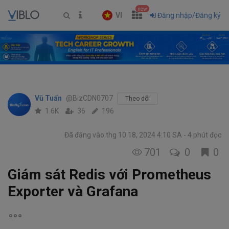
new
VI
Đăng nhập/Đăng ký
Vũ Tuấn
@BizCDN0707
Theo dõi
1.6K
36
196
Đã đăng vào thg 10 18, 2024 4:10 SA
4 phút đọc
701
0
0
Giám sát Redis với Prometheus
Exporter và Grafana