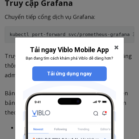
Truy cập Grafana
Chuyển tiếp cổng dịch vụ Grafana:
Tải ngay Viblo Mobile App
Truy cập Grafana tại
http://localhost:3000
bằng
Bạn đang tìm cách khám phá Viblo dễ dàng hơn?
thông tin đăng nhập mặc định (thường là
Tải ứng dụng ngay
admin/prom-operator).
Bảng điều khiển Redis hiện có sẵn trong phiên
bản Grafana của bạn. Để tìm thấy nó, hãy làm
theo các bước sau:
Đăng nhập vào Grafana