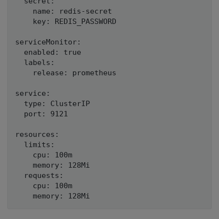
  secret:

    name: redis-secret

    key: REDIS_PASSWORD

serviceMonitor:

  enabled: true

  labels:

    release: prometheus

service:

  type: ClusterIP

  port: 9121

resources:

  limits:

    cpu: 100m

    memory: 128Mi

  requests:

    cpu: 100m
