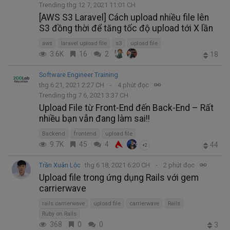
Trending thg 12 7, 2021 11:01 CH
[AWS S3 Laravel] Cách upload nhiều file lên
S3 đồng thời để tăng tốc độ upload tới X lần
aws
laravel upload file
s3
upload file
3.6K
16
2
18
Software Engineer Training
thg 6 21, 2021 2:27 CH
4 phút đọc
Trending thg 7 6, 2021 3:37 CH
Upload File từ Front-End đến Back-End – Rất
nhiều bạn vẫn đang làm sai!!
Backend
frontend
upload file
9.7K
45
4
44
+2
Trần Xuân Lộc
thg 6 18, 2021 6:20 CH
2 phút đọc
Upload file trong ứng dụng Rails với gem
carrierwave
rails carrierwave
upload file
carrierwave
Rails
Ruby on Rails
368
0
0
3