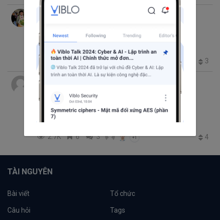
Quang
thg 6 20, 2019 7:35 SA
9 phút đọc
Laravel 5.5 And Dropzone.Js: Uploading
Images With Removal Links
Laravel
VueJS
dropzone.js
upload file
1.6K
5
0
3
Nguyễn Ngọc Bạn
thg 7 15, 2018 4:14 CH
0 phút đọc
Xử lý files trong Swift
document picker
file size
open file
download file
upload file
2.7K
6
3
4
+1
TÀI NGUYÊN
Bài viết
Tổ chức
Câu hỏi
Tags