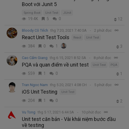
Boot với Junit 5
Spring Boot
Unit Test
JUnit
19.4K
5
0
12
Bloody Cô Tếch
thg 7 20, 2021 7:40 SA
2 phút đọc
React Unit Test Tools
React
Unit Test
384
0
1
3
Cao Cẩm Giang
thg 6 15, 2021 8:52 SA
8 phút đọc
PQA và quan điểm về unit test
Unit Test
PQA
559
1
0
1
Tran Ngoc Nam
thg 5 20, 2021 4:08 CH
5 phút đọc
iOS Unit Testing
Unit Test
204
1
0
2
Vu Tong
thg 5 17, 2021 6:44 SA
10 phút đọc
Unit test căn bản - Vài khái niệm bước đầu
về testing