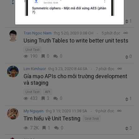
Unit test elasticsearch trong rails
Unit Test
Elasticsearch
Ruby on Rails
389
0
2
1
Tran Ngoc Nam
thg 5 20, 2020 3:08 CH
5 phút đọc
Using Truth Tables to write better unit tests
Unit Test
190
0
0
0
Lim Kimhuor
thg 3 23, 2020 8:44 SA
7 phút đọc
Gỉa mạo APIs cho môi trường development
và staging
Unit Test
API
433
3
0
1
My Nguyen
thg 3 19, 2020 11:38 SA
9 phút đọc
Tìm hiểu về Unit Testing
Unit Test
7.2K
1
0
3