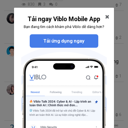
830
3
0
7
Tran Thi Thoa
thg 9 18, 2020 2:06 SA
9 phút đọc
Tải ngay Viblo Mobile App
Component Testing - Kiểm thử thành phần
Bạn đang tìm cách khám phá Viblo dễ dàng hơn?
QA
Unit Test
6.2K
1
0
2
Tải ứng dụng ngay
Nguyen Luong Huy
thg 7 20, 2020 10:07 SA
2 phút đọc
VueJS UnitTest: Deep vs Shallow Rendering
Unit Test
Vue
VueJS
368
0
0
1
Nguyen My Huyen
thg 6 15, 2020 3:48 SA
9 phút đọc
Hướng dẫn viết Unit test trong Angular
Angular 2
Unit Test
9.0K
1
0
6
Hoang Anh Tu B
thg 5 22, 2020 6:31 CH
2 phút đọc