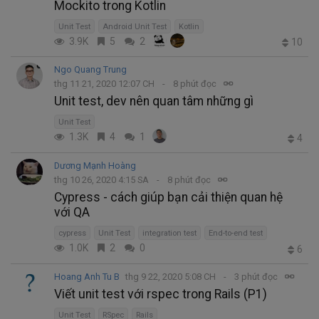
Mockito trong Kotlin
Unit Test
Android Unit Test
Kotlin
3.9K
5
2
10
Ngo Quang Trung
thg 11 21, 2020 12:07 CH
8 phút đọc
Unit test, dev nên quan tâm những gì
Unit Test
1.3K
4
1
4
Dương Mạnh Hoàng
thg 10 26, 2020 4:15 SA
8 phút đọc
Cypress - cách giúp bạn cải thiện quan hệ
với QA
cypress
Unit Test
integration test
End-to-end test
1.0K
2
0
6
Hoang Anh Tu B
thg 9 22, 2020 5:08 CH
3 phút đọc
Viết unit test với rspec trong Rails (P1)
Unit Test
RSpec
Rails