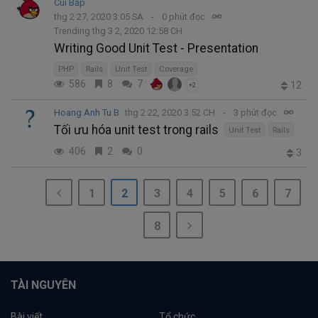
Cùi Bắp
thg 2 27, 2020 3:05 SA
0 phút đọc
Trending thg 3 2, 2020 12:58 CH
Writing Good Unit Test - Presentation
PHP
Rails
Unit Test
Coverage
586
8
7
12
+2
Hoang Anh Tu B
thg 2 22, 2020 3:52 CH
3 phút đọc
Tối ưu hóa unit test trong rails
Unit Test
Rails
406
2
0
3
1
2
3
4
5
6
7
8
TÀI NGUYÊN
Bài viết
Tổ chức