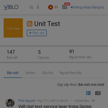
new
VI
Đăng nhập/Đăng ký
Unit Test
Theo dõi
91
147
5
Người theo dõi
Bài viết
Câu hỏi
Bài viết
Series
Câu hỏi
Người theo dõi
Sắp xếp theo:
Bài viết mới nhất
Phát Nguyễn
thg 7 21, 2021 2:08 CH
5 phút đọc
Viết Unit test service layer trong Spring