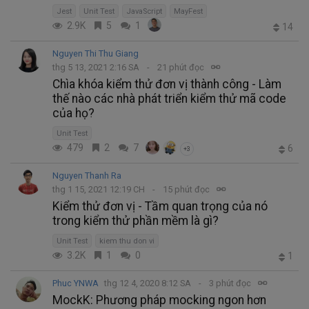
Jest
Unit Test
JavaScript
MayFest
2.9K
5
1
14
Nguyen Thi Thu Giang
thg 5 13, 2021 2:16 SA
21 phút đọc
Chìa khóa kiểm thử đơn vị thành công - Làm
thế nào các nhà phát triển kiểm thử mã code
của họ?
Unit Test
479
2
7
6
+3
Nguyen Thanh Ra
thg 1 15, 2021 12:19 CH
15 phút đọc
Kiểm thử đơn vị - Tầm quan trọng của nó
trong kiểm thử phần mềm là gì?
Unit Test
kiem thu don vi
3.2K
1
0
1
Phuc YNWA
thg 12 4, 2020 8:12 SA
3 phút đọc
MockK: Phương pháp mocking ngon hơn