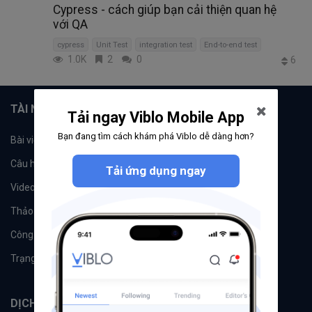
Cypress - cách giúp bạn cải thiện quan hệ
với QA
cypress
Unit Test
integration test
End-to-end test
1.0K
2
0
6
TÀI NGUYÊN
Tải ngay Viblo Mobile App
Bạn đang tìm cách khám phá Viblo dễ dàng hơn?
Bài viết
Tổ chức
Câu hỏi
Tags
Tải ứng dụng ngay
Videos
Tác giả
Thảo luận
Đề xuất hệ thống
Công cụ
Machine Learning
Trạng thái hệ thống
DỊCH VỤ