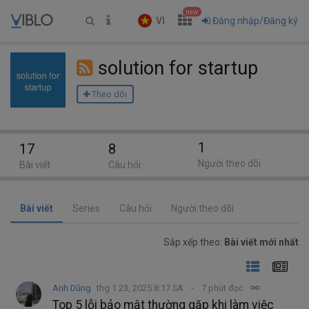
new
VI
Đăng nhập/Đăng ký
solution for startup
Theo dõi
1
17
8
Người theo dõi
Bài viết
Câu hỏi
Bài viết
Series
Câu hỏi
Người theo dõi
Sắp xếp theo:
Bài viết mới nhất
Anh Dũng
thg 1 23, 2025 8:17 SA
7 phút đọc
Top 5 lỗi bảo mật thường gặp khi làm việc