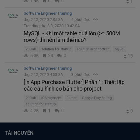
1.4K
0
0
1
Software Engineer Training
thg 2 12, 2020 7:35 SA
4 phút đọc
Trending thg 3 3, 2020 10:42 SA
MySQL - Khi một table quá lớn (>= 500M
rows) thì nên làm thế nào?
200lab
solution for startup
solution architecture
MySql
6.3K
23
0
18
Software Engineer Training
thg 2 12, 2020 4:53 SA
3 phút đọc
[In App Purchase Flutter] Phần 1: Thiết lập
các cấu hình cơ bản cho project
200lab
IOS payment
Flutter
Google Play Billing
solution for startup
4.2K
1
0
0
TÀI NGUYÊN