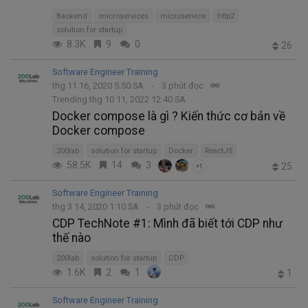
Backend
microservices
microservice
http2
solution for startup
8.3K
9
0
26
Software Engineer Training
thg 11 16, 2020 5:50 SA
3 phút đọc
Trending thg 10 11, 2022 12:40 SA
Docker compose là gì ? Kiến thức cơ bản về
Docker compose
200lab
solution for startup
Docker
ReactJS
58.5K
14
3
25
+1
Software Engineer Training
thg 3 14, 2020 1:10 SA
3 phút đọc
CDP TechNote #1: Mình đã biết tới CDP như
thế nào
200lab
solution for startup
CDP
1.6K
2
1
1
Software Engineer Training