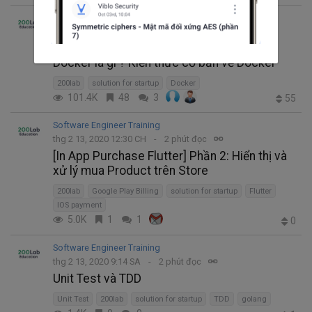
Software Engineer Training
thg 2 14, 2020 1:42 CH
6 phút đọc
Trending thg 10 7, 2022 8:59 CH
Docker là gì ? Kiến thức cơ bản về Docker
200lab
solution for startup
Docker
101.4K
48
3
55
Software Engineer Training
thg 2 13, 2020 12:30 CH
2 phút đọc
[In App Purchase Flutter] Phần 2: Hiển thị và
xử lý mua Product trên Store
200lab
Google Play Billing
solution for startup
Flutter
IOS payment
5.0K
1
1
0
Software Engineer Training
thg 2 13, 2020 9:14 SA
2 phút đọc
Unit Test và TDD
Unit Test
200lab
solution for startup
TDD
golang