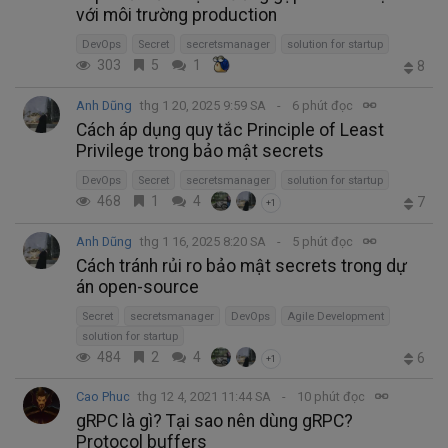
với môi trường production
DevOps
Secret
secretsmanager
solution for startup
303
5
1
8
Anh Dũng
thg 1 20, 2025 9:59 SA
6 phút đọc
Cách áp dụng quy tắc Principle of Least
Privilege trong bảo mật secrets
DevOps
Secret
secretsmanager
solution for startup
468
1
4
7
+1
Anh Dũng
thg 1 16, 2025 8:20 SA
5 phút đọc
Cách tránh rủi ro bảo mật secrets trong dự
án open-source
Secret
secretsmanager
DevOps
Agile Development
solution for startup
484
2
4
6
+1
Cao Phuc
thg 12 4, 2021 11:44 SA
10 phút đọc
gRPC là gì? Tại sao nên dùng gRPC?
Protocol buffers