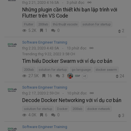
thg 2 21, 2020 4:16 SA
3 phút đọc
Những plugin cần thiết khi bạn lập trình với
Flutter trên VS Code
Flutter
200lab
thủ thuật vscode
solution for startup
5.2K
1
0
2
Software Engineer Training
thg 2 20, 2020 4:43 SA
13 phút đọc
Trending thg 9 22, 2022 3:58 CH
Tìm hiểu Docker Swarm với ví dụ cơ bản
200lab
solution for startup
go language
docker swarm
27.5K
16
3
24
+1
Software Engineer Training
thg 2 17, 2020 2:59 CH
10 phút đọc
Decode Docker Networking với ví dụ cơ bản
solution for startup
Docker
200lab
docker network
4.0K
6
0
3
Software Engineer Training