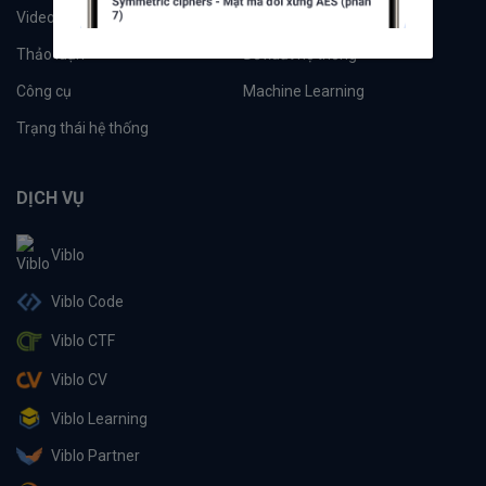
Videos
Tác giả
Thảo luận
Đề xuất hệ thống
Công cụ
Machine Learning
Trạng thái hệ thống
DỊCH VỤ
Viblo
Viblo Code
Viblo CTF
Viblo CV
Viblo Learning
Viblo Partner