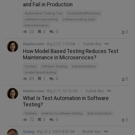
and Fail in Production
Automation Testing Tool
DevOpsBestPractices
software engineering
software testing tools
test automation
23
0
0
0
Sophie Lane
thg 2 27, 7:25 SA
5 phút đọc
How Model Based Testing Reduces Test
Maintenance in Microservices?
DevOps
Software Testing
test automation
model based testing
83
1
0
0
Sophie Lane
thg 2 11, 12:12 CH
3 phút đọc
What Is Test Automation in Software
Testing?
DevOps
metrics in software testing
test automation
72
0
0
0
Quang
thg 12 2, 2025 8:33 SA
8 phút đọc