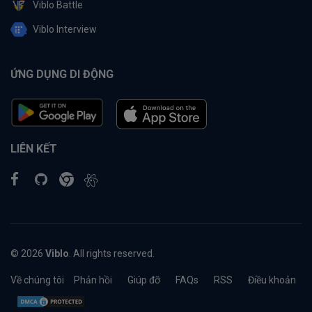
Viblo Battle
Viblo Interview
ỨNG DỤNG DI ĐỘNG
LIÊN KẾT
© 2026
Viblo
. All rights reserved.
Về chúng tôi
Phản hồi
Giúp đỡ
FAQs
RSS
Điều khoản