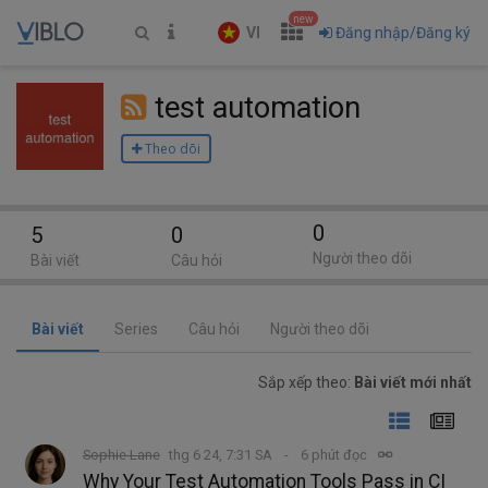
new
VI
Đăng nhập/Đăng ký
test automation
Theo dõi
0
5
0
Người theo dõi
Bài viết
Câu hỏi
Bài viết
Series
Câu hỏi
Người theo dõi
Sắp xếp theo:
Bài viết mới nhất
Sophie Lane
thg 6 24, 7:31 SA
6 phút đọc
Why Your Test Automation Tools Pass in CI